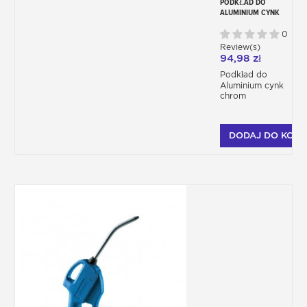
PODKŁAD DO
ALUMINIUM CYNK
CHROM P714
0
Review(s)
94,98 zł
Podkład do
Aluminium cynk
chrom
DODAJ DO KOSZ