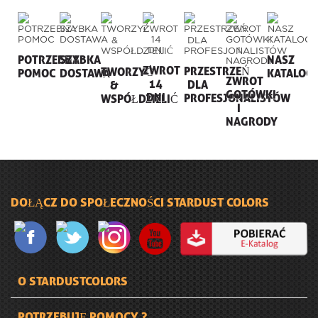
POTRZEBNA
SZYBKA
NASZ
ZWROT
PRZESTRZEŃ
TWORZYĆ
POMOC
DOSTAWA
KATALOG
ZWROT
14
DLA
&
GOTÓWKI
DNI
PROFESJONALISTÓW
WSPÓŁDZIELIĆ
I
NAGRODY
DOŁĄCZ DO SPOŁECZNOŚCI STARDUST COLORS
O STARDUSTCOLORS
POTRZEBUJĘ POMOCY ?