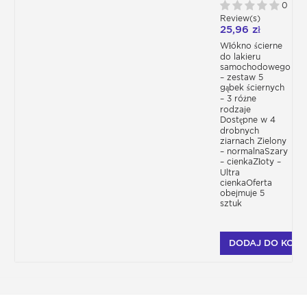
0
Review(s)
25,96 zł
Włókno ścierne
do lakieru
samochodowego
– zestaw 5
gąbek ściernych
– 3 różne
rodzaje
Dostępne w 4
drobnych
ziarnach Zielony
– normalnaSzary
– cienkaZłoty –
Ultra
cienkaOferta
obejmuje 5
sztuk
DODAJ DO KOSZ