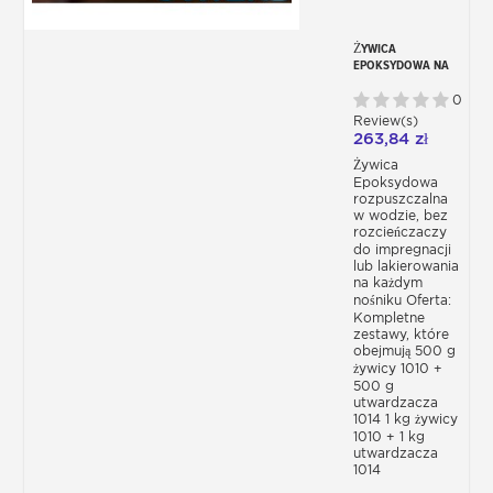
ŻYWICA
EPOKSYDOWA NA
BAZIE WODY
RESOLTECH 1010
0
UNIWERSALNA
Review(s)
263,84 zł
Żywica
Epoksydowa
rozpuszczalna
w wodzie, bez
rozcieńczaczy
do impregnacji
lub lakierowania
na każdym
nośniku Oferta:
Kompletne
zestawy, które
obejmują 500 g
żywicy 1010 +
500 g
utwardzacza
1014 1 kg żywicy
1010 + 1 kg
utwardzacza
1014