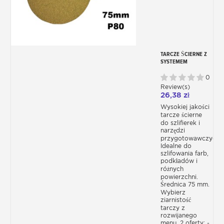
TARCZE ŚCIERNE Z
SYSTEMEM
SAMOPRZYLEPNYM
75 MM –
0
ZIARNISTOŚĆ OD
Review(s)
P80 DO P500 –
26,38 zł
OPAKOWANIE 10
LUB 50 SZTUK
Wysokiej jakości
tarcze ścierne
do szlifierek i
narzędzi
przygotowawczych.
Idealne do
szlifowania farb,
podkładów i
różnych
powierzchni.
Średnica 75 mm.
Wybierz
ziarnistość
tarczy z
rozwijanego
menu. 2 oferty: -