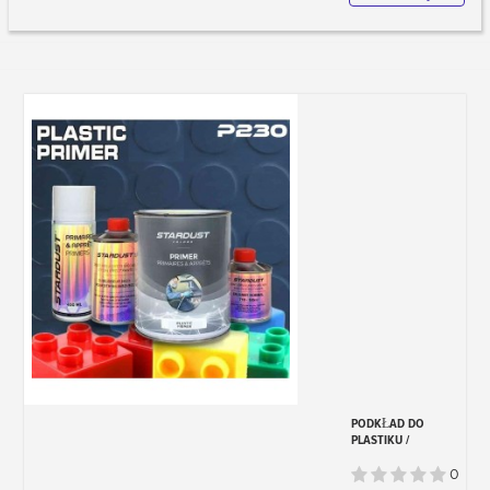
względem trwałości i efektów
kolorystycznych.
Przynęty drewniane:
Ten materiał należy przeszlifować P320 w
celu wygładzenia powierzchni, zawsze na
sucho.
Następnie kurz należy usunąć. Jeśli masz
sprężarkę powietrza, możesz użyć miecha,
aby wydmuchać powietrze pod ciśnieniem.
Na tym etapie obecność kurzu stanowi
problem z przyczepnością i defektami
ziarna, ponieważ we wszystkich
przypadkach nakładany jest podkład:
Podkład jest produktem gęstym i dość
lekkim, dzięki wysokiej zawartości talku,
który ułatwia szlifowanie.
Powierzchnia przynęty jest impregnowana i
pokryta grubą warstwą dzięki temu
dwuskładnikowemu podkładowi do drewna
i dostępna w kolorze białym, szarym lub
PODKŁAD DO
czarnym.
PLASTIKU /
Po wyschnięciu podkład można dokładnie
POLEPSZACZ
PRZYCZEPNOŚCI,
przeszlifować 320 lub 500 (nie drobniejszy,
0
JEDNOSKŁADNIKOWY