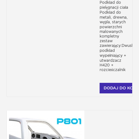
Podkład do
różne rodzaje tworzyw sztucznych. W
pielęgnacji ciała
przypadku ugryzienia lub uderzenia, aby
Podkład do
zapobiec złuszczaniu się całej farby, jak
metali, drewna,
gdyby była to folia z tworzywa sztucznego,
węgla, starych
należy ją pokryć naszym podkładem do
powierzchni
plastiku i najlepiej przeszlifować zbrojony
malowanych
kompletny
rozpuszczalnikiem, aby dobrze „otwarł”
zestaw
plastik.
zawierający:Dwuskła
podkład
wypełniający +
utwardzacz
H420 +
rozcieńczalnik
DODAJ DO KOSZ