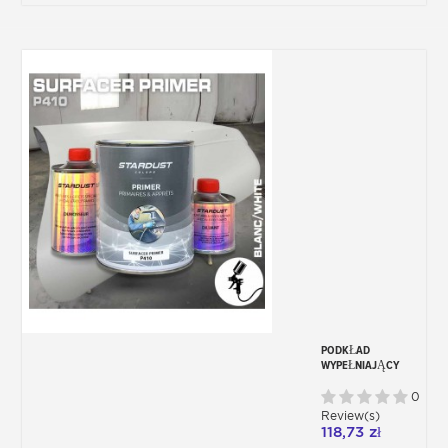
epoksydowa na bazie wody 1010,
wszechstronny produkt o wielu
właściwościach:
Przede wszystkim może służyć jako
warstwa impregnująca do drewna: żywica
1010 wniknie i zablokuje dno, skutecznie
chroniąc drewno.
Żywica
1010 to bardzo wytrzymały,
dwuskładnikowy produkt, który nie zawiera
rozpuszczalnika ani zapachu.
Produkt ten służy również jako mocny,
błyszczący lakier wykończeniowy.
Dla innych rodzajów przynęt:
Jeśli przynęty metalowe (żelazne lub
nieżelazne) lub nawet ołowiane są
pomalowane, ważne jest, aby nałożyć
podkład dla przyczepności i zapobiec
korozji spowodowanej wodą, solą,
PODKŁAD
powietrzem.
WYPEŁNIAJĄCY
Do tego mamy dwa podkłady do żelaza,
DWUSKŁADNIKOWY
aluminium lub innych materiałów.
P410
0
Review(s)
Aby malować przynęty plastikowe:
118,73 zł
Materiały o najtrudniejszym chwycie to