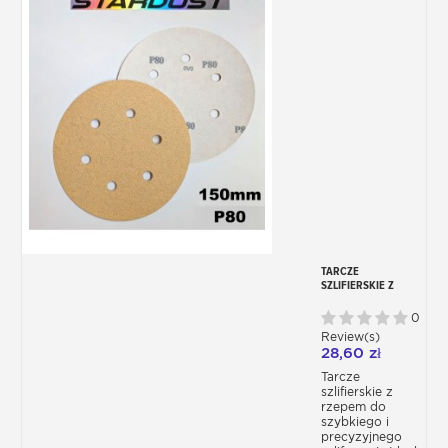
TARCZE
SZLIFIERSKIE Z
RZEPEM, Ø 150 MM,
DO SZLIFIERKI –
0
ZESTAW 10 LUB 50
Review(s)
SZTUK
28,60 zł
Tarcze
szlifierskie z
rzepem do
szybkiego i
precyzyjnego