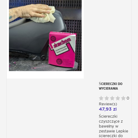
ŚCIERECZKI DO
WYCIERANIA
TACKCLOTH Z
BAWEŁNY
0
PRZECIWPYŁOWY
Review(s)
X10
47,93 zł
Ściereczki
czyszczące z
bawełny w
zestawie Lepkie
ściereczki do