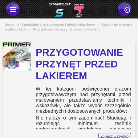
0
Home
>
Specjalności artystyczne i niestandardowe
>
Lakier do przynęt
wędkarskich
>
Przygotowanie przynęt przed lakierem
PRZYGOTOWANIE
PRZYNĘT PRZED
LAKIEREM
W tej kategorii poświęconej pracom
przygotowawczym nad przynętami przed
malowaniem przedstawiamy techniki i
wskazówki, ale także wybór szczególnie
niezbędnych i dostosowanych produktów:
Nie należy o tym zapominać! Studiując i
rozumiejąc minimum technik
profesjonalnych produktów, najlepsze
wyniki osiąga się w przynętach pod
Zobacz wszystko