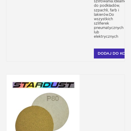
szlifowania.Idealne
do podkładów,
szpachli, farb i
lakierów.Do
wszystkich
szlifierek
pneumatycznych
lub
elektrycznych
DODAJ DO KOSZ