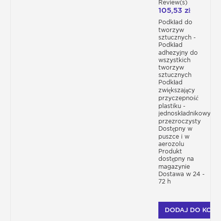
w przeciwnym razie istnieje ryzyko utraty
Review(s)
P230
przyczepności i ewentualnego łuszczenia
105,53 zł
się) i wtedy będziemy mieli idealną i gładką
Podkład do
powierzchnię do malowania w najlepszych
tworzyw
warunkach.
sztucznych -
Podkład
Należy zauważyć, że podkład pełni
adhezyjny do
również funkcję tworzenia koloru tła,
wszystkich
szczególnie dostosowany do
tworzyw
następujących farb:
sztucznych
Podkład
Biały: dla jasnych kolorów, fluorescencyjny,
zwiększający
fosforyzujący, biały brokat.
przyczepność
Czarny: do chromu, metalik, masy perłowej,
plastiku -
brokatu, kameleona.
jednoskładnikowy-
przezroczysty
Dostępny w
puszce i w
Dobre
aerozolu
Produkt
przygotowanie
przed
dostępny na
magazynie
Dostawa w 24 -
malowaniem przynęt
72 h
Dla specjalistów od drewna technicznym i
wysokowydajnym produktem, który jest
DODAJ DO KOSZ
niewystarczająco używany, jest żywica