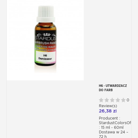
H6 - UTWARDZACZ
DO FARB
AKRYLOWO-
POLIURETANOWYCH
0
PU
Review(s)
26,38 zł
Producent :
StardustColorsOfert
: 15 ml - 60ml
Dostawa w 24 –
72 h