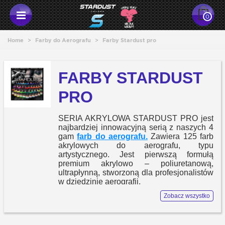
0
Home
>
Farby do Aerografu
>
Farby Stardust pro
FARBY STARDUST
PRO
SERIA AKRYLOWA STARDUST PRO jest
najbardziej innowacyjną serią z naszych 4
gam
farb do aerografu.
Zawiera 125 farb
akrylowych do aerografu, typu
artystycznego. Jest pierwszą formułą
premium akrylowo – poliuretanową,
ultrapłynną, stworzoną dla profesjonalistów
w dziedzinie aerografii.
Wykończenie, odporność i schnięcie farb
Zobacz wszystko
rozpuszczonych, bez rozpuszczalnika !
46 kolorów artystyczne
35 kolorów metaliczne i perłowe