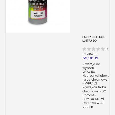
FARBY O EFEKCIE
LUSTRA DO
AEROGRAFU
0
Review(s)
65,96 zł
2 wersje do
wyboru -
WPU150
Hydroalkoholowa
farba chromowa
- WPU152
Pływająca farba
chromowa «GO
Chrome»
Butelka 60 ml
Dostawa w 48
godzin