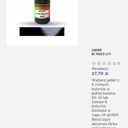
LAKIER
BŁYSZCZĄCY
AKRYLOWY DO
AEROGRAFU - 6
0
KOLORÓW
Review(s)
27,70 zł
Wybierz jeden z
6 różnych
kolorów w
jednej butelce
60 ml lub
zestaw 6
kolorów.
Dostawa w
ciągu 24 godzin
Błyszcząca
akrylowa farba