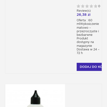
PRZEZROCZYSTA
MATOWA DO
0
AEROGRAFU
Review(s)
26,38 zł
Oferta : 60
mlWykończenie
matowo –
przezroczyste i
bezbarwne
Produkt
dostępny na
magazynie
Dostawa w 24 –
72 h
DODAJ DO KOSZ