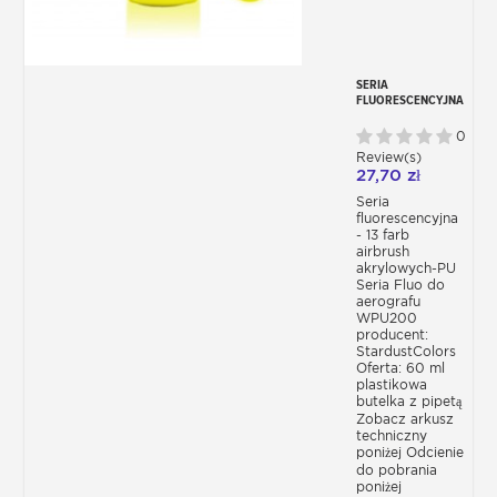
spełniają wymagania normy TOY EN 71-
3:2019 +A1:2021
Nasze farby są testowane laboratoryjnie
pod kątem normy „Bezpieczeństwo
SERIA
zabawek”. Część 3 „Migracja niektórych
FLUORESCENCYJNA
elementów” //
- 13 FARB
„Bezpieczeństwo zabawek”. Część 3
AKRYLOWYCH - PU
0
„Migracja niektórych elementów” //
DO AEROGRAFU
Review(s)
„Bezpieczeństwo zabawek”. Część 3
27,70 zł
„Migracja niektórych elementów”.
Seria
Farba akrylowa do aerografów Vallejo
fluorescencyjna
Farba rozpuszczalnikowa do aerografów
- 13 farb
Graphic
airbrush
akrylowych-PU
Farba rozpuszczalnikowa do aerografów
Seria Fluo do
Sparkle
aerografu
WPU200
producent:
StardustColors
Oferta: 60 ml
plastikowa
butelka z pipetą
Zobacz arkusz
techniczny
poniżej Odcienie
do pobrania
poniżej