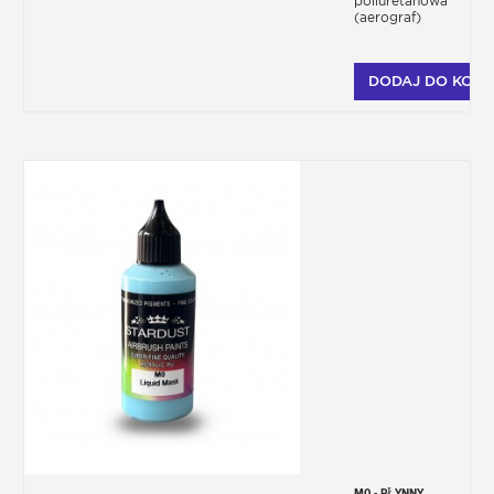
poliuretanowa
(aerograf)
DODAJ DO KOSZ
M0 - PŁYNNY