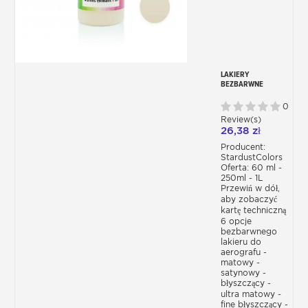
LAKIERY
BEZBARWNE
AKRYLOWE – PU DO
AEROGRAFU –
0
MATOWY,
Review(s)
SATYNOWY,
26,38 zł
BŁYSZCZĄCY
Producent:
StardustColors
Oferta: 60 ml -
250ml - 1L
Przewiń w dół,
aby zobaczyć
kartę techniczną
6 opcje
bezbarwnego
lakieru do
aerografu -
matowy -
satynowy -
błyszczący -
ultra matowy -
fine błyszczący -