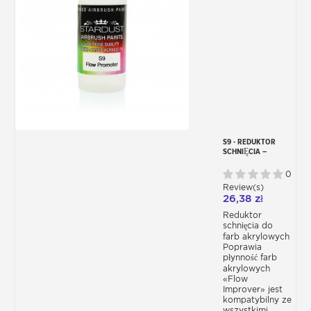
S9 - REDUKTOR
SCHNIĘCIA –
POPRAWA
ROZPYLANIA
0
Review(s)
26,38 zł
Reduktor
schnięcia do
farb akrylowych
Poprawia
płynność farb
akrylowych
«Flow
Improver» jest
kompatybilny ze
wszystkimi