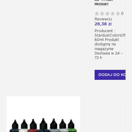
PRODUKT
MASKUJĄCY
BEZROZPUSZCZALNIKOW
0
Review(s)
26,38 zł
Producent :
StardustColorsOfert
60ml Produkt
dostępny na
magazynie
Dostawa w 24 –
72 h
DODAJ DO KOSZ