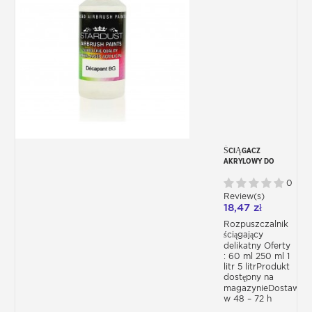
ŚCIĄGACZ
AKRYLOWY DO
AEROGRAFU
0
Review(s)
18,47 zł
Rozpuszczalnik
ściągający
delikatny Oferty
: 60 ml 250 ml 1
litr 5 litrProdukt
dostępny na
magazynieDostawa
w 48 – 72 h