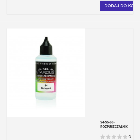
DODAJ DO KOSZ
S4-S5-S6 -
ROZPUSZCZALNIK
FARB DO
AEROGRAFÓW
0
AKRYLOWYCH – PU