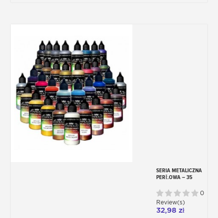
matowych i błyszczących.
Farby artystyczne
Do zabarwiania, rysowania i malowania
używane są
farby artystyczne.
Chodzi tu o
kolory pochodzące z klasycznej palety
barwników sztuk pięknych. Uzyskiwane są
one dzięki najlepszym pigmentom
naturalnym, zmiażdżonych w najmniejszy
sposób, aby w taki sposób uzyskać farby
wysokiej jakości.
Farby metaliczne
Głównie stosowane w dziedzinie
modelarstwa, makiet, figurek i gier
wojskowych,
farby metaliczne
w
SERIA METALICZNA
rzeczywistości nie są przeznaczone do
PERŁOWA – 35
FARB AKRYLOWYCH
rysowania, tylko do malowania powierzchni
DO AEROGRAFU
0
i stwarzania efektów metalicznych.
Review(s)
Większość różnorodnych kolorów
32,98 zł
metalicznych Stardust Pro uzyskiwane jest