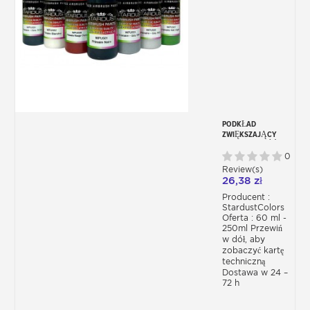
PODKŁAD
ZWIĘKSZAJĄCY
PRZYCZEPNOŚĆ
AKRYLOWY – PU DO
0
AEROGRAFU – 8
Review(s)
KOLORY
26,38 zł
Producent :
StardustColors
Oferta : 60 ml -
250ml Przewiń
w dół, aby
zobaczyć kartę
techniczną
Dostawa w 24 –
72 h