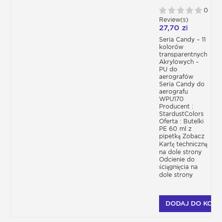
PRZEZROCZYSTYCH
AKRYLOWO – PU
0
DO AEROGRAFÓW
Review(s)
27,70 zł
Seria Candy – 11
kolorów
transparentnych
Akrylowych –
PU do
aerografów
Seria Candy do
aerografu
WPU170
Producent :
StardustColors
Oferta : Butelki
PE 60 ml z
pipetką Zobacz
Kartę techniczną
na dole strony
Odcienie do
ściągnięcia na
dole strony
DODAJ DO KOSZ