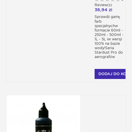
Review(s)
36,94 zł
Sprawdź gamę
farb
specjalnychw
formacie 60ml -
250ml - 500ml -
1L - 5L iw wersji
100% na bazie
wody!Seria
Stardust Pro do
aerografów
DODAJ DO KOSZ