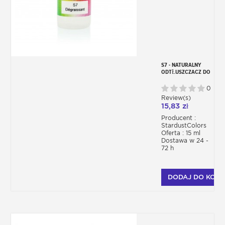
S7 - NATURALNY
ODTŁUSZCZACZ DO
FARB AKRYLOWYCH
BEZROZPUSZCZALNIKOW
0
Review(s)
15,83 zł
Producent :
StardustColors
Oferta : 15 ml
Dostawa w 24 -
72 h
DODAJ DO KOSZ