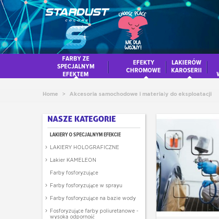
FARBY ZE
EFEKTY
LAKIERÓW
SPECJALNYM
CHROMOWE
KAROSERII
EFEKTEM
Home
>
Akcesoria samochodowe i materiały do eksploatacji
NASZE KATEGORIE
LAKIERY O SPECJALNYM EFEKCIE
LAKIERY HOLOGRAFICZNE
Lakier KAMELEON
Farby fosforyzujące
Farby fosforyzujące w sprayu
Farby fosforyzujące na bazie wody
Fosforyzujące farby poliuretanowe -
wysoka odporność