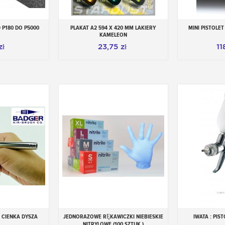
Ochraniacze
to trwałe lub jednorazowe wypos
bezpiecznego malowania (kombinezony, okulary
 P180 DO P5000
PLAKAT A2 594 X 420 MM LAKIERY
MINI PISTOLE
 koszyka
Dodaj do koszyka
Dod
malowania, które służą do maskowania, ukrywan
KAMELEON
zł
23,75 zł
11
Kto używa lakierów samochodowych ?
Sposób użycia
Techniki malowania
Zasady bezpieczeństwa
 CIENKA DYSZA
JEDNORAZOWE RĘKAWICZKI NIEBIESKIE
IWATA : PIST
 koszyka
Dodaj do koszyka
Dod
NITRYLOWE (100 SZTUK )