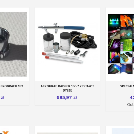
AEROGRAFU 182
AEROGRAF BADGER 150-7 ZESTAW 3
SPECJAL
 koszyka
Dodaj do koszyka
DYSZE
zł
685,97 zł
42
Out