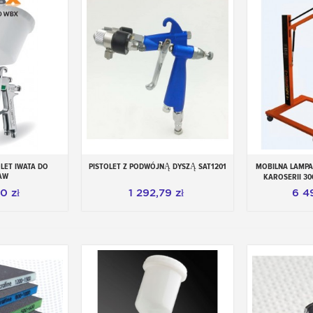
OLET IWATA DO
PISTOLET Z PODWÓJNĄ DYSZĄ SAT1201
MOBILNA LAMPA
 koszyka
Dodaj do koszyka
Dod
AW
KAROSERII 3
RAMIENIEM
0 zł
1 292,79 zł
6 4