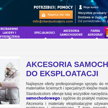
POTRZEBUJĘ POMOCY
Moje konto
Wszystkie produkty 
Napisz do nas
Dostawa w ciągu 48 
Od poniedziałku do 
info@stardustcolors.com
BEZBARWNE
AKCESORIA
FARBA
LAKIERY I
SPECJALNOSCI
SAMOCHODOWE
AEROGRAF
WYKONCZENIA
AKCESORIA SAMOCH
DO EKSPLOATACJI
Najlepsze oferty profesjonalnego sprzętu do 
materiałów ściernych i specjalnych klejów mask
Stardustcolors oferuje tutaj wszystkie narzędzia
samochodowego
i ogólnie do praktyki malo
Akcesoria i materiały eksploatacyjne używan
praktyczne i ekonomiczne. Z tego powodu 