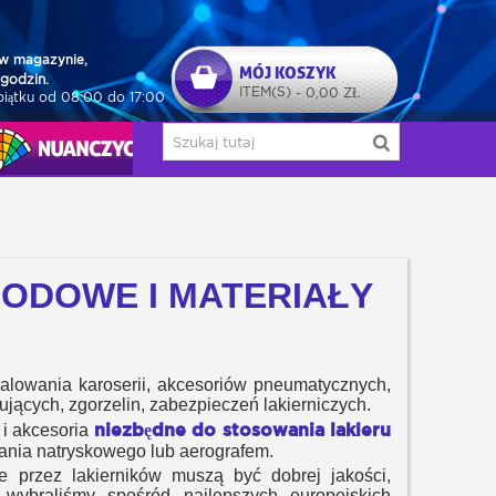
w magazynie,
MÓJ KOSZYK
godzin.
ITEM(S)
0,00 ZŁ
-
piątku od 08:00 do 17:00
NUAŃCZYCY
ODOWE I MATERIAŁY
malowania karoserii, akcesoriów pneumatycznych,
ujących, zgorzelin, zabezpieczeń lakierniczych.
niezbędne do stosowania lakieru
 i akcesoria
wania natryskowego lub aerografem.
e przez lakierników muszą być dobrej jakości,
wybraliśmy spośród najlepszych europejskich