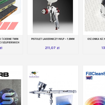
 ŚCIERNE TWIN
PISTOLET LAKIERNICZY HVLP – 1.8MM
OSŁONKA IGŁY
 koszyka
Dodaj do koszyka
Dod
CI SZLIFIERSKICH
zł
211,07 zł
13