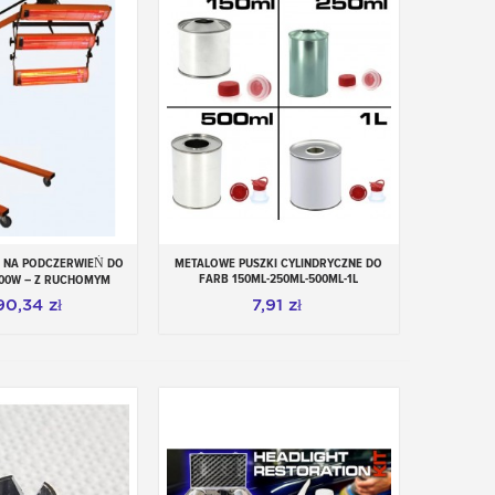
 NA PODCZERWIEŃ DO
METALOWE PUSZKI CYLINDRYCZNE DO
aj do koszyka
Dodaj do koszyka
FARB 150ML-250ML-500ML-1L
000W – Z RUCHOMYM
 I STEROWANIEM
90,34 zł
7,91 zł