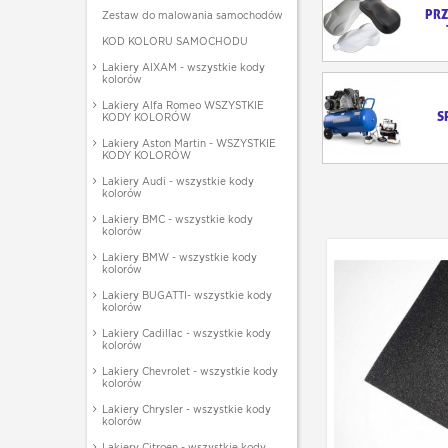
PR
Zestaw do malowania samochodów
KOD KOLORU SAMOCHODU
Lakiery AIXAM - wszystkie kody
kolorów
Lakiery Alfa Romeo WSZYSTKIE
S
KODY KOLORÓW
Lakiery Aston Martin - WSZYSTKIE
KODY KOLORÓW
Lakiery Audi - wszystkie kody
kolorów
Lakiery BMC - wszystkie kody
kolorów
Lakiery BMW - wszystkie kody
kolorów
Lakiery BUGATTI- wszystkie kody
kolorów
Lakiery Cadillac - wszystkie kody
kolorów
Lakiery Chevrolet - wszystkie kody
kolorów
Lakiery Chrysler - wszystkie kody
kolorów
Lakiery Citroen - wszystkie kody