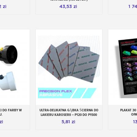
 zł
43,53 zł
1 7
I DO FARBY W
ULTRA-DELIKATNA GĄBKA ŚCIERNA DO
PLAKAT 30
 koszyka
Dodaj do koszyka
U.
OPA
LAKIERU KAROSERII – P120 DO P1500
zł
5,81 zł
13