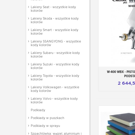
Lakiery Seat - wszystkie kody
kolorów
Lakiery Skoda - wszystkie kody
kolorów
Lakiery Smart - wszystkie kody
kolorów
Lakiery SSANGYONG - wszystkie
kody kolorów
Lakiery Subaru - wszystkie kody
kolorów
Lakiery Suzuki - wszystkie kody
kolorów
W-400 WBX - PIST
Dodaj do
PODST
Lakiery Toyota - wszystkie kody
kolorów
2 644,5
Lakiery Volkswagen - wszystkie
kody kolorów
Lakiery Volvo - wszystkie kody
kolorów
Podkłady
Podkłady w puszkach
Podkłady w sprayu
Szpachlówka: węgiel, aluminium i