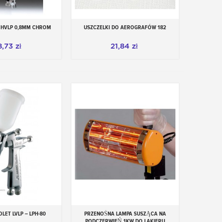
ażenie, przeznaczone dla użytkownika malarza do
, maski, rękawice), ale także zabezpieczenia do
T HVLP 0,8MM CHROM
USZCZELKI DO AEROGRAFÓW 182
aj do koszyka
ia i rezerwowania.
8,73 zł
21,84 zł
OLET LVLP – LPH-80
PRZENOŚNA LAMPA SUSZĄCA NA
aj do koszyka
Dodaj do koszyka
PODCZERWIEŃ 1KW DO LAKIERU