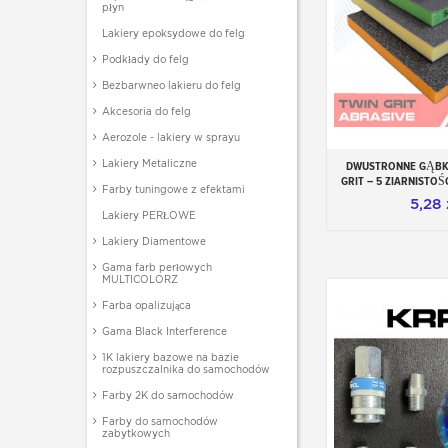
płyn
Lakiery epoksydowe do felg
Podkłady do felg
Bezbarwneo lakieru do felg
Akcesoria do felg
Aerozole - lakiery w sprayu
Lakiery Metaliczne
DWUSTRONNE GĄBKI
Dodaj do
GRIT – 5 ZIARNISTOŚ
Farby tuningowe z efektami
5,28 
Lakiery PERŁOWE
Lakiery Diamentowe
Gama farb perłowych
MULTICOLORZ
Farba opalizująca
Gama Black Interference
1K lakiery bazowe na bazie
rozpuszczalnika do samochodów
Farby 2K do samochodów
Farby do samochodów
zabytkowych