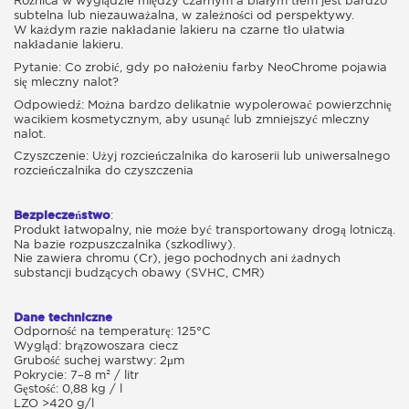
Różnica w wyglądzie między czarnym a białym tłem jest bardzo
subtelna lub niezauważalna, w zależności od perspektywy.
W każdym razie nakładanie lakieru na czarne tło ułatwia
nakładanie lakieru.
Pytanie: Co zrobić, gdy po nałożeniu farby NeoChrome pojawia
się mleczny nalot?
Odpowiedź: Można bardzo delikatnie wypolerować powierzchnię
wacikiem kosmetycznym, aby usunąć lub zmniejszyć mleczny
nalot.
Czyszczenie: Użyj rozcieńczalnika do karoserii lub uniwersalnego
rozcieńczalnika do czyszczenia
Bezpieczeństwo
:
Produkt łatwopalny, nie może być transportowany drogą lotniczą.
Na bazie rozpuszczalnika (szkodliwy).
Nie zawiera chromu (Cr), jego pochodnych ani żadnych
substancji budzących obawy (SVHC, CMR)
Dane techniczne
Odporność na temperaturę: 125°C
Wygląd: brązowoszara ciecz
Grubość suchej warstwy: 2μm
Pokrycie: 7–8 m² / litr
Gęstość: 0,88 kg / l
LZO >420 g/l