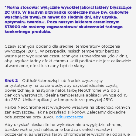
*Można stosować wyłącznie wysokiej jakości lakiery błyszczące
2C UHS. W każdym przypadku konieczne może być całkowite
wyschnięcie trwające nawet do siedmiu dni, aby uzyskać
optymalną twardość. Poza naszym lakierem ceramicznym
ST8900 nie możemy zagwarantować skuteczności żadnego
konkretnego produktu.
Czasy schnięcia podano dla średniej temperatury otoczenia
wynoszącej 20°C. W przypadku niskich temperatur bardzo
ważne jest wydłużenie czasu schnięcia i utwardzania (do 7 dni),
aby uzyskać ładny efekt chromu. Jeśli podłoże nie jest całkowicie
utwardzone, efekt lustrzany będzie słaby.
Krok 2
– Odtłuść ściereczką i lub środek czyszczący
antystatyczny na bazie wody, aby uzyskać idealnie czystą
powierzchnię, a następnie nałóż farbę NeoChrome w 2 do 3
cienkich warstwach. Idealna temperatura aplikacji wynosi od 15
do 25°C. Unikać aplikacji w temperaturze powyżej 25°C.
Farba NeoChrome jest wyjątkowo wrażliwa na obecność różnych
zanieczyszczeń, jak na przykład silikonów. Zalecamy dokładne
odtłuszczenie przy użyciu
odtłuszczacza
.
Aby uzyskać nieskazitelne wykończenie o wyglądzie chromu,
bardzo ważne jest nakładanie bardzo cienkich warstw i
odczekanie, aż warstwa farby chromowanej wyschnie i odparuje