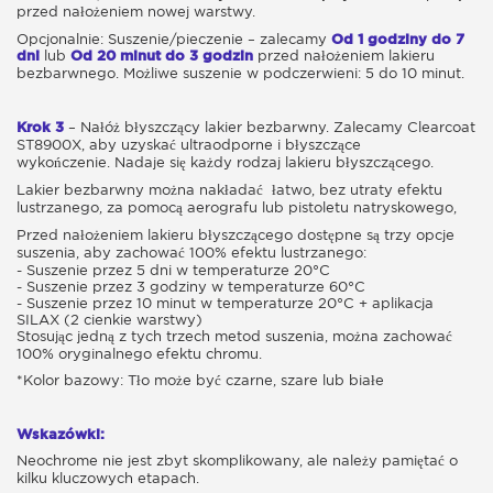
przed nałożeniem nowej warstwy.
Opcjonalnie: Suszenie/pieczenie – zalecamy
Od 1 godziny do 7
dni
lub
Od 20 minut do 3 godzin
przed nałożeniem lakieru
bezbarwnego. Możliwe suszenie w podczerwieni: 5 do 10 minut.
Krok 3
– Nałóż błyszczący lakier bezbarwny. Zalecamy Clearcoat
ST8900X, aby uzyskać ultraodporne i błyszczące
wykończenie. Nadaje się każdy rodzaj lakieru błyszczącego.
Lakier bezbarwny można nakładać łatwo, bez utraty efektu
lustrzanego, za pomocą aerografu lub pistoletu natryskowego,
Przed nałożeniem lakieru błyszczącego dostępne są trzy opcje
suszenia, aby zachować 100% efektu lustrzanego:
- Suszenie przez 5 dni w temperaturze 20°C
- Suszenie przez 3 godziny w temperaturze 60°C
- Suszenie przez 10 minut w temperaturze 20°C + aplikacja
SILAX (2 cienkie warstwy)
Stosując jedną z tych trzech metod suszenia, można zachować
100% oryginalnego efektu chromu.
*Kolor bazowy: Tło może być czarne, szare lub białe
Wskazówki:
Neochrome nie jest zbyt skomplikowany, ale należy pamiętać o
kilku kluczowych etapach.