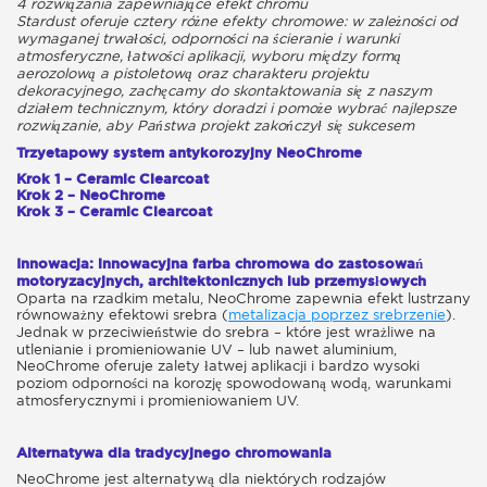
4 rozwiązania zapewniające efekt chromu
Stardust oferuje cztery różne efekty chromowe: w zależności od
wymaganej trwałości, odporności na ścieranie i warunki
atmosferyczne, łatwości aplikacji, wyboru między formą
aerozolową a pistoletową oraz charakteru projektu
dekoracyjnego, zachęcamy do skontaktowania się z naszym
działem technicznym, który doradzi i pomoże wybrać najlepsze
rozwiązanie, aby Państwa projekt zakończył się sukcesem
Trzyetapowy system antykorozyjny NeoChrome
Krok 1 – Ceramic Clearcoat
Krok 2 – NeoChrome
Krok 3 – Ceramic Clearcoat
Innowacja: innowacyjna farba chromowa do zastosowań
motoryzacyjnych, architektonicznych lub przemysłowych
Oparta na rzadkim metalu, NeoChrome zapewnia efekt lustrzany
równoważny efektowi srebra (
metalizacja poprzez srebrzenie
).
Jednak w przeciwieństwie do srebra – które jest wrażliwe na
utlenianie i promieniowanie UV – lub nawet aluminium,
NeoChrome oferuje zalety łatwej aplikacji i bardzo wysoki
poziom odporności na korozję spowodowaną wodą, warunkami
atmosferycznymi i promieniowaniem UV.
Alternatywa dla tradycyjnego chromowania
NeoChrome jest alternatywą dla niektórych rodzajów