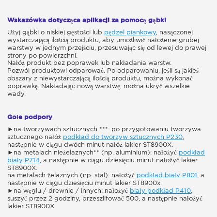
Wskazówka dotycząca aplikacji za pomocą gąbki
Użyj gąbki o niskiej gęstości lub
pędzel piankowy
, nasączonej
wystarczającą ilością produktu, aby umożliwić nałożenie grubej
warstwy w jednym przejściu, przesuwając się od lewej do prawej
strony po powierzchni.
Nałóż produkt bez poprawek lub nakładania warstw.
Pozwól produktowi odparować. Po odparowaniu, jeśli są jakieś
obszary z niewystarczającą ilością produktu, można wykonać
poprawkę. Nakładając nową warstwę, można ukryć wszelkie
wady.
Gołe podpory
►na tworzywach sztucznych ***: po przygotowaniu tworzywa
sztucznego nałóż
podkład do tworzyw sztucznych P230
,
następnie w ciągu dwóch minut nałóż lakier ST8900X.
►na metalach nieżelaznych** (np. aluminium): nałożyć
podkład
biały P714
, a następnie w ciągu dziesięciu minut nałożyć lakier
ST8900X.
na metalach żelaznych (np. stal): nałożyć
podkład biały P801
, a
następnie w ciągu dziesięciu minut lakier ST8900x.
►na węglu / drewnie / innych: nałożyć
biały podkład P410
,
suszyć przez 2 godziny, przeszlifować 500, a następnie nałożyć
lakier ST8900X