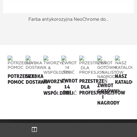
Farba antykorozyjna NeoChrome do...
POTRZEBNA
SZYBKA
NASZ
ZWROT
PRZESTRZEŃ
TWORZYĆ
POMOC
DOSTAWA
KATALOG
ZWROT
14
DLA
&
GOTÓWKI
DNI
PROFESJONALISTÓW
WSPÓŁDZIELIĆ
I
NAGRODY