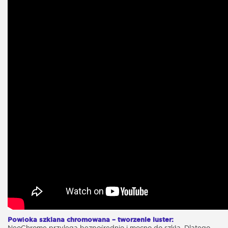
Powłoka szklana chromowana – tworzenie luster:
NeoChrome przylega bezpośrednio i mocno do szkła. Dlatego