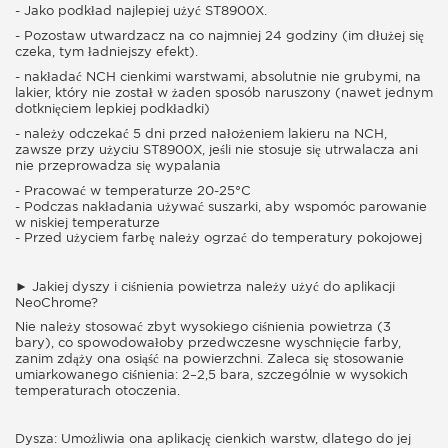
- Jako podkład najlepiej użyć ST8900X.
- Pozostaw utwardzacz na co najmniej 24 godziny (im dłużej się
czeka, tym ładniejszy efekt).
- nakładać NCH cienkimi warstwami, absolutnie nie grubymi, na
lakier, który nie został w żaden sposób naruszony (nawet jednym
dotknięciem lepkiej podkładki)
- należy odczekać 5 dni przed nałożeniem lakieru na NCH,
zawsze przy użyciu ST8900X, jeśli nie stosuje się utrwalacza ani
nie przeprowadza się wypalania
- Pracować w temperaturze 20-25°C
- Podczas nakładania używać suszarki, aby wspomóc parowanie
w niskiej temperaturze
- Przed użyciem farbę należy ogrzać do temperatury pokojowej
► Jakiej dyszy i ciśnienia powietrza należy użyć do aplikacji
NeoChrome?
Nie należy stosować zbyt wysokiego ciśnienia powietrza (3
bary), co spowodowałoby przedwczesne wyschnięcie farby,
zanim zdąży ona osiąść na powierzchni. Zaleca się stosowanie
umiarkowanego ciśnienia: 2–2,5 bara, szczególnie w wysokich
temperaturach otoczenia.
Dysza: Umożliwia ona aplikację cienkich warstw, dlatego do jej