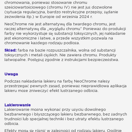
chromowania, ponieważ stosowanie chromu
sześciowartościowego (chromu IV) nie jest już dozwolone
(sytuacja regulacyjna, bardzo restrykcyjne przepisy, żądanie
zezwolenia itp.) w Europie od września 2024 r.
NeoChrome nie jest alternatywą dla twardego chromu, jest
raczej alternatywą dla „wyglądu chromu” Ponieważ do produkcji
farby nie wykorzystuje się substancji toksycznych, jej nakładanie
jest ekonomiczne i łatwe, a przede wszystkim pozwala na
chromowanie każdego rodzaju podłoża.
Skład:
farba na bazie rozpuszczalnika, wolna od substancji
toksycznych i metali ciężkich. Nie zawiera chromu. Produkty
łatwopalne. Postępuj zgodnie z instrukcjami bezpieczeństwa.
Uwaga
Podczas nakładania lakieru na farbę NeoChrome należy
przestrzegać pewnych zasad, ponieważ nieprawidłowa aplikacja
lakieru może zniweczyć efekt lustrzanego odbicia.
Lakierowanie
Lakierowanie można wykonać przy użyciu dowolnego
bezbarwnego i błyszczącego lakieru bezbarwnego, bez żadnych
trudności lub specjalnej techniki i bez utraty efektu lustrzanego
odbicia.
Efekty mogą się różnić w zależności od rodzaju lakieru. Ogólnie