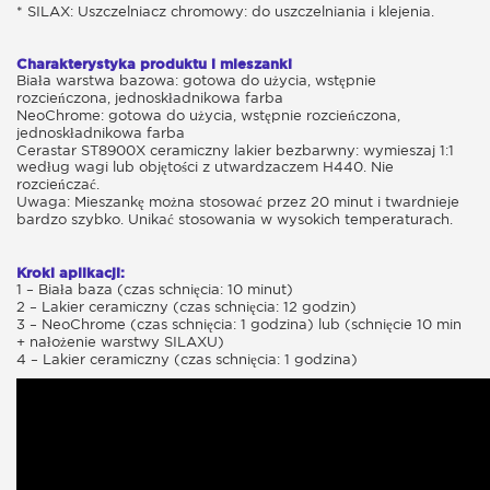
* SILAX: Uszczelniacz chromowy: do uszczelniania i klejenia.
Charakterystyka produktu i mieszanki
Biała warstwa bazowa: gotowa do użycia, wstępnie
rozcieńczona, jednoskładnikowa farba
NeoChrome: gotowa do użycia, wstępnie rozcieńczona,
jednoskładnikowa farba
Cerastar ST8900X ceramiczny lakier bezbarwny: wymieszaj 1:1
według wagi lub objętości z utwardzaczem H440. Nie
rozcieńczać.
Uwaga: Mieszankę można stosować przez 20 minut i twardnieje
bardzo szybko. Unikać stosowania w wysokich temperaturach.
Kroki aplikacji:
1 – Biała baza (czas schnięcia: 10 minut)
2 – Lakier ceramiczny (czas schnięcia: 12 godzin)
3 – NeoChrome (czas schnięcia: 1 godzina) lub (schnięcie 10 min
+ nałożenie warstwy SILAXU)
4 – Lakier ceramiczny (czas schnięcia: 1 godzina)