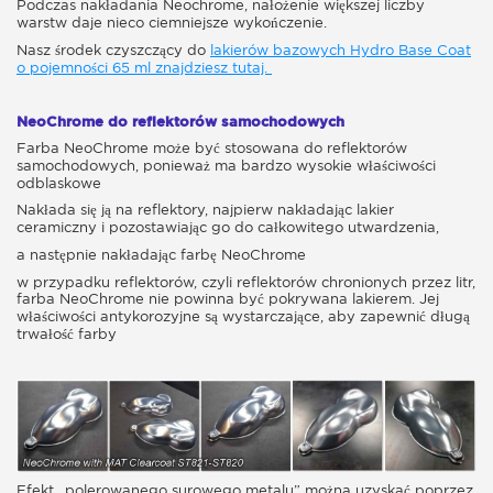
Podczas nakładania Neochrome, nałożenie większej liczby
warstw daje nieco ciemniejsze wykończenie.
Nasz środek czyszczący do
lakierów bazowych Hydro Base Coat
o pojemności 65 ml znajdziesz tutaj.
NeoChrome do reflektorów samochodowych
Farba NeoChrome może być stosowana do reflektorów
samochodowych, ponieważ ma bardzo wysokie właściwości
odblaskowe
Nakłada się ją na reflektory, najpierw nakładając lakier
ceramiczny i pozostawiając go do całkowitego utwardzenia,
a następnie nakładając farbę NeoChrome
w przypadku reflektorów, czyli reflektorów chronionych przez litr,
farba NeoChrome nie powinna być pokrywana lakierem. Jej
właściwości antykorozyjne są wystarczające, aby zapewnić długą
trwałość farby
Efekt „polerowanego surowego metalu” można uzyskać poprzez