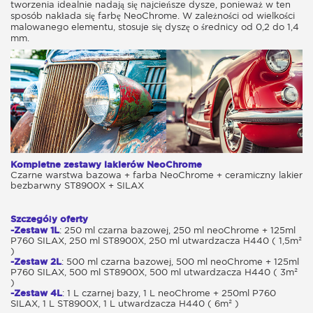
tworzenia idealnie nadają się najcieńsze dysze, ponieważ w ten
sposób nakłada się farbę NeoChrome. W zależności od wielkości
malowanego elementu, stosuje się dyszę o średnicy od 0,2 do 1,4
mm.
Kompletne zestawy lakierów NeoChrome
Czarne warstwa bazowa + farba NeoChrome + ceramiczny lakier
bezbarwny ST8900X + SILAX
Szczegóły oferty
-Zestaw 1L
: 250 ml czarna bazowej, 250 ml neoChrome + 125ml
P760 SILAX, 250 ml ST8900X, 250 ml utwardzacza H440 ( 1,5m²
)
-Zestaw 2L
: 500 ml czarna bazowej, 500 ml neoChrome + 125ml
P760 SILAX, 500 ml ST8900X, 500 ml utwardzacza H440 ( 3m²
)
-Zestaw 4L
: 1 L czarnej bazy, 1 L neoChrome + 250ml P760
SILAX, 1 L ST8900X, 1 L utwardzacza H440 ( 6m² )