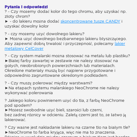
Pytania i odpowiedzi
? - Czy możemy dodać kolor do tego chromu, aby uzyskać np.
złoty chrom?
► - do lakieru można dodać
skoncentrowane tusze CANDY
i
uzyskać dowolny kolor
? - czy możemy użyć dowolnego lakieru?
► Można użyć dowolnego bezbarwnego lakieru błyszczącego.
Aby zapewnić dobrą trwałość i przyczepność, polecamy
lakier
metalowy CelCover
? - Czy system malarski można stosować na metalu lub plastiku?
►Białej farby zawartej w zestawie nie należy stosować na
gołych, nieobrobionych powierzchniach lub materiałach.
Określone materiały muszą być najpierw przygotowane i
odpowiednio zagruntowane określonym podkładem.
? - Czy muszę polerować między warstwami?
►Na etapach systemu malarskiego NeoChrome nie należy
wykonywać polerowania
? Jakiego koloru powinienem użyć do tła, z farbą NeoChrome
pod spodem?
►Możesz swobodnie użyć bieli, szarości lub czerni,
bez żadnej różnicy w odcieniu. Zaletą czerni jest to, że łatwo ją
lakierować.
? Czy ważne jest nakładanie lakieru na czarne tło na białym tle?
►NeoChrome to farba kryjąca, więc nie ma to znaczenia.