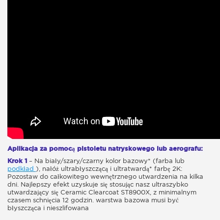
Aplikacja za pomocą pistoletu natryskowego lub aerografu:
Krok 1
– Na biały/szary/czarny kolor bazowy* (farba lub
podkład
), nałóż ultrabłyszczącą i ultratwardą* farbę 2K:
Pozostaw do całkowitego wewnętrznego utwardzenia na kilka
dni. Najlepszy efekt uzyskuje się stosując nasz ultraszybko
utwardzający się Ceramic Clearcoat ST8900X, z minimalnym
czasem schnięcia 12 godzin. warstwa bazowa musi być
błyszcząca i nieszlifowana