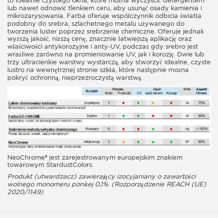
to idealnie czystego okna, które można wyczyścić detergentem
lub nawet odnowić tlenkiem ceru, aby usunąć osady kamienia i
mikrozarysowania. Farba oferuje współczynnik odbicia światła
podobny do srebra, szlachetnego metalu używanego do
tworzenia luster poprzez srebrzenie chemiczne. Oferuje jednak
wyższą jakość, niższą cenę, znacznie łatwiejszą aplikację oraz
właściwości antykorozyjne i anty-UV, podczas gdy srebro jest
wrażliwe zarówno na promieniowanie UV, jak i korozję. Dwie lub
trzy ultracienkie warstwy wystarczą, aby stworzyć idealne, czyste
lustro na wewnętrznej stronie szkła, które następnie można
pokryć ochronną, nieprzezroczystą warstwą.
NeoChrome® jest zarejestrowanym europejskim znakiem
towarowym StardustColors.
Produkt (utwardzacz) zawierający izocyjaniany o zawartości
wolnego monomeru poniżej 0,1%. (Rozporządzenie REACH (UE)
2020/1149)