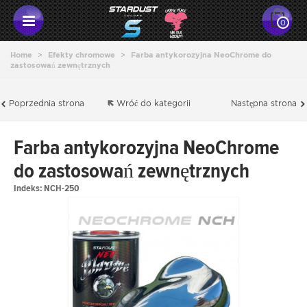
0
Home
>
Efekty chromowe
>
Farba antykorozyjna NeoChrome do
zastosowań zewnętrznych
Poprzednia strona
Wróć do kategorii
Następna strona
Farba antykorozyjna NeoChrome
do zastosowań zewnętrznych
Indeks:
NCH-250