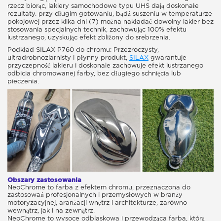
rzecz biorąc, lakiery samochodowe typu UHS dają doskonałe
rezultaty. przy długim gotowaniu, bądź suszeniu w temperaturze
pokojowej przez kilka dni (7) można nakładać dowolny lakier bez
stosowania specjalnych technik, zachowując 100% efektu
lustrzanego, uzyskując efekt zbliżony do srebrzenia.
Podkład SILAX P760 do chromu: Przezroczysty,
ultradrobnoziarnisty i płynny produkt,
SILAX
gwarantuje
przyczepność lakieru i doskonale zachowuje efekt lustrzanego
odbicia chromowanej farby, bez długiego schnięcia lub
pieczenia.
Obszary zastosowania
NeoChrome to farba z efektem chromu, przeznaczona do
zastosowań profesjonalnych i przemysłowych w branży
motoryzacyjnej, aranżacji wnętrz i architekturze, zarówno
wewnątrz, jak i na zewnątrz.
NeoChrome to wysoce odblaskowa i przewodząca farba, którą