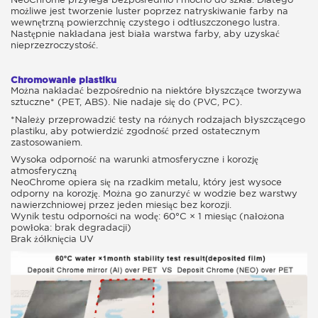
możliwe jest tworzenie luster poprzez natryskiwanie farby na
wewnętrzną powierzchnię czystego i odtłuszczonego lustra.
Następnie nakładana jest biała warstwa farby, aby uzyskać
nieprzezroczystość.
Chromowanie plastiku
Można nakładać bezpośrednio na niektóre błyszczące tworzywa
sztuczne* (PET, ABS). Nie nadaje się do (PVC, PC).
*Należy przeprowadzić testy na różnych rodzajach błyszczącego
plastiku, aby potwierdzić zgodność przed ostatecznym
zastosowaniem.
Wysoka odporność na warunki atmosferyczne i korozję
atmosferyczną
NeoChrome opiera się na rzadkim metalu, który jest wysoce
odporny na korozję. Można go zanurzyć w wodzie bez warstwy
nawierzchniowej przez jeden miesiąc bez korozji.
Wynik testu odporności na wodę: 60°C × 1 miesiąc (nałożona
powłoka: brak degradacji)
Brak żółknięcia UV