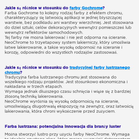
Jakie są różnice w stosunku do
farby Gochrome
?
Farba Gochrome to kolejny rodzaj farby z efektem chromu,
charakteryzujący się łatwością aplikacji w jednej błyszczącej
warstwie, bez podkładu ani warstwy wierzchniej. Jest stosowana
do dzieł sztuki, celów dekoracyjnych wewnątrz pomieszczeń lub
wewnątrz reflektorów samochodowych.
Tej farby nie można lakierować i nie jest odporna na ścieranie.
NeoChrome to trzyetapowy system lakierniczy, który umożliwia
łatwe lakierowanie, a także wysoką odporność na ścieranie i
korozję, odpowiedni do wszystkich rodzajów zastosowań.
Jakie są różnice w stosunku do
tradycyjnej farby lustrzanego
chromu
?
Tradycyjna farba lustrzanego chromu jest stosowana do
wszelkiego rodzaju projektów. Jest stosunkowo ekonomiczna i
nakładana w trzech etapach.
Wymaga jednak dłuższego czasu schnięcia i wiąże się z bardziej
złożoną techniką lakierowania.
NeoChrome wyróżnia się wysoką odpornością na ścieranie,
umożliwiającą długotrwałą ekspozycję na zewnątrz, oraz łatwością
lakierowania, która chroni wykończenie przed zużyciem.
Farba lustrzana: potencjalna innowacja dla branży luster
Można stworzyć lustro przy użyciu farby NeoChrome. Wymaga