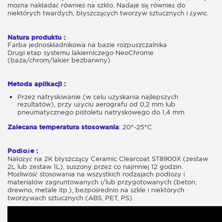
można nakładać również na szkło. Nadaje się również do
niektórych twardych, błyszczących tworzyw sztucznych i żywic.
Natura produktu :
Farba jednoskładnikowa na bazie rozpuszczalnika
Drugi etap systemu lakierniczego NeoChrome
(baza/chrom/lakier bezbarwny)
Metoda aplikacji :
Przez natryskiwanie (w celu uzyskania najlepszych
rezultatów), przy użyciu aerografu od 0,2 mm lub
pneumatycznego pistoletu natryskowego do 1,4 mm
Zalecana temperatura stosowania
: 20°-25°C
Podłoże :
Nałożyć na 2K błyszczący Ceramic Clearcoat ST8900X (zestaw
2L lub zestaw 1L), suszony przez co najmniej 12 godzin.
Możliwość stosowania na wszystkich rodzajach podłoży i
materiałów zagruntowanych i/lub przygotowanych (beton,
drewno, metale itp.), bezpośrednio na szkle i niektórych
tworzywach sztucznych (ABS, PET, PS).