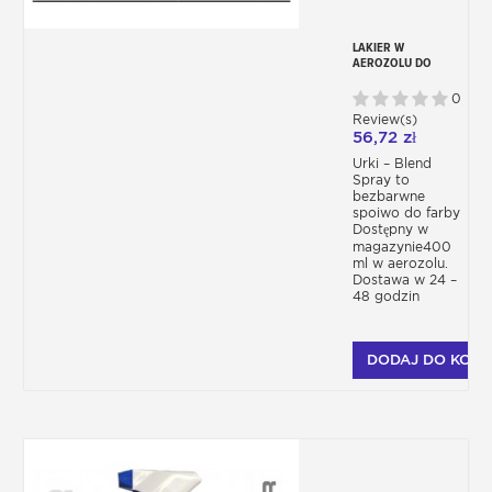
LAKIER W
AEROZOLU DO
RETUSZU FARBY
URKI – BLEND
0
Review(s)
56,72 zł
Urki – Blend
Spray to
bezbarwne
spoiwo do farby
Dostępny w
magazynie400
ml w aerozolu.
Dostawa w 24 –
48 godzin
DODAJ DO KOSZ