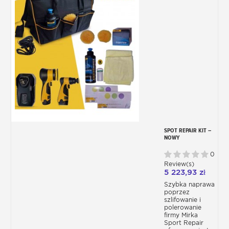
SPOT REPAIR KIT –
NOWY
BEZPRZEWODOWY
PROCES
0
SZLIFOWANIA I
Review(s)
POLEROWANIA
5 223,93 zł
MIRKA
Szybka naprawa
poprzez
szlifowanie i
polerowanie
firmy Mirka
Sport Repair