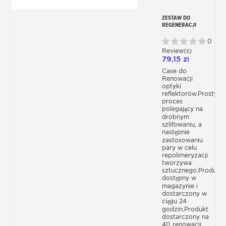
ZESTAW DO
REGENERACJI
REFLEKTORÓW
SAMOCHODOWYCH
0
Review(s)
79,15 zł
Case do
Renowacji
optyki
reflektorów.Prosty
proces
polegający na
drobnym
szlifowaniu, a
następnie
zastosowaniu
pary w celu
repolimeryzacji
tworzywa
sztucznego.Produkt
dostępny w
magazynie i
dostarczony w
ciągu 24
godzin.Produkt
dostarczony na
40 renowacji.