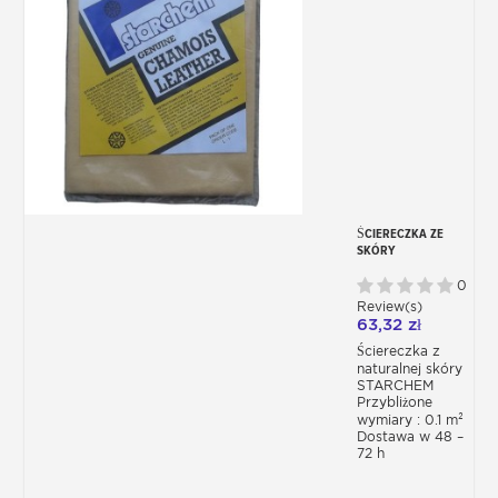
ŚCIERECZKA ZE
SKÓRY
NATURALNEJ
0
Review(s)
63,32 zł
Ściereczka z
naturalnej skóry
STARCHEM
Przybliżone
wymiary : 0.1 m²
Dostawa w 48 –
72 h