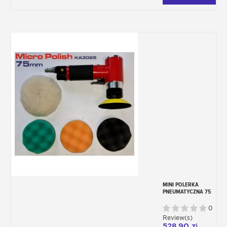
MINI POLERKA
PNEUMATYCZNA 75
MM Z PŁYTĄ I
PIANKAMI
0
Review(s)
528,90 zł