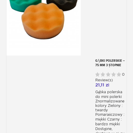
GĄBKI POLERSKIE –
75 MM 3 STOPNIE
TWARDOŚCI
0
Review(s)
21,11 zł
Gąbka polerska
do mini polerki
Znormalizowane
kolory Zielony :
twardy
Pomarańczowy :
miękki Czarny :
bardzo miękki
Dostępne,