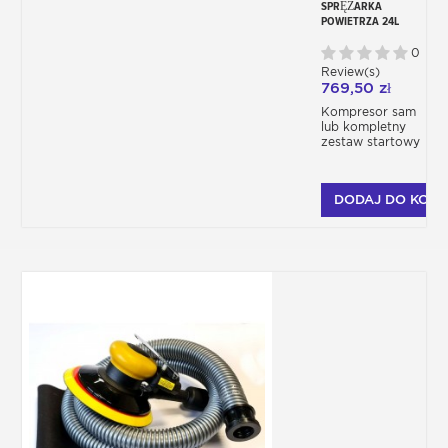
SPRĘŻARKA
POWIETRZA 24L
FERM DO NARZĘDZI
PNEUMATYCZNYCH
0
Review(s)
769,50 zł
Kompresor sam
lub kompletny
zestaw startowy
DODAJ DO KOSZ