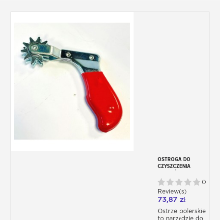
OSTROGA DO
CZYSZCZENIA
CZEPKÓW
POLERSKICH Z
0
OWCZEJ SKÓRY
Review(s)
73,87 zł
Ostrze polerskie
to narzędzie do