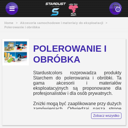
0
Home
>
Akcesoria samochodowe i materiały do eksploatacji
>
Polerowanie i obróbka
POLEROWANIE I
OBRÓBKA
Stardustcolors rozprowadza produkty
Starchem do polerowania i obróbki. Ta
gama akcesorii i materiałów
eksploatacyjnych są proponowane dla
profesjonalistów i dla osób prywatnych.
Zniżki mogą być zaaplikowane przy dużych
zamówieniach. Odwiedzaj naszą stronę
internetową regularnie : nowe, specjalne
Zobacz wszystko
produkty pojawiają się każdego tygodnia
na naszym katalogu.