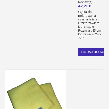
Review(s)
42,21 zł
Gąbka do
polerowania
czarna falista
Oferta zawiera
jedną gąbkę
Rozmiar : 15 cm
Dostawa w 24 –
72 h
DODAJ DO KOSZ