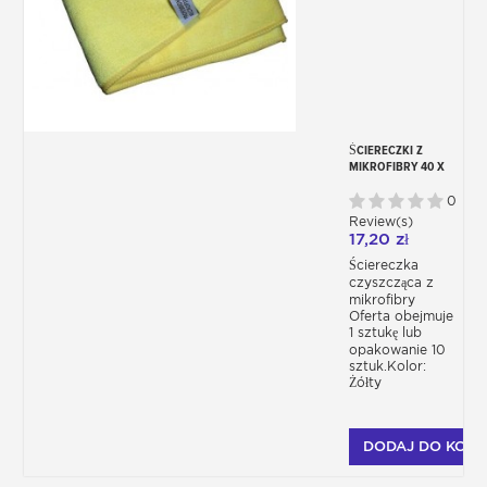
ŚCIERECZKI Z
MIKROFIBRY 40 X
40 CM
0
Review(s)
17,20 zł
Ściereczka
czyszcząca z
mikrofibry
Oferta obejmuje
1 sztukę lub
opakowanie 10
sztuk.Kolor:
Żółty
DODAJ DO KOSZ