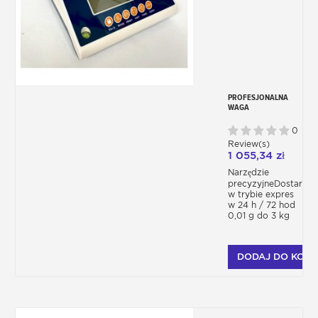
PROFESJONALNA
WAGA
ELEKTRONICZNA,
NAJWYŻSZA
0
PRECYZJA 3 KG
Review(s)
1 055,34 zł
Narzędzie
precyzyjneDostarcza
w trybie expres
w 24 h / 72 hod
0,01 g do 3 kg
DODAJ DO KOSZ