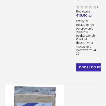
W FERM
0
Review(s)
416,86 zł
Łatwy w
obsłudze, do
polerowania
lakierów
bezbarwnych
Produkt
dostępny na
magazynie
Dostawa w 24 –
72
DODAJ DO KOSZ