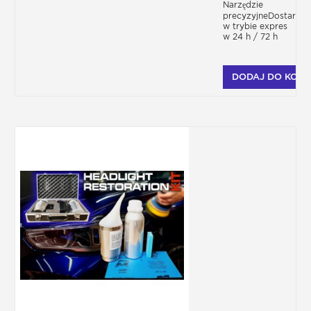
Narzędzie
precyzyjneDostarcza
w trybie expres
w 24 h / 72 h
DODAJ DO KOSZ