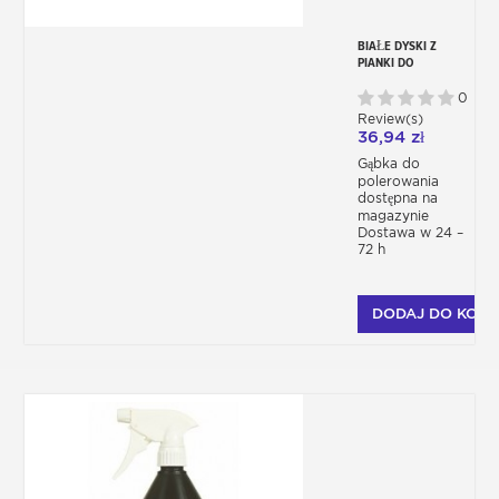
BIAŁE DYSKI Z
PIANKI DO
POLEROWANIA
145MM X 25MM
0
Review(s)
36,94 zł
Gąbka do
polerowania
dostępna na
magazynie
Dostawa w 24 –
72 h
DODAJ DO KOSZ