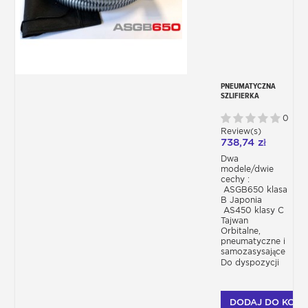
PNEUMATYCZNA
SZLIFIERKA
OSCYLACYJNA 150
MM – DWA MODELE
0
Review(s)
738,74 zł
Dwa
modele/dwie
cechy :
ASGB650 klasa
B Japonia
AS450 klasy C
Tajwan
Orbitalne,
pneumatyczne i
samozasysające
Do dyspozycji
DODAJ DO KOSZ