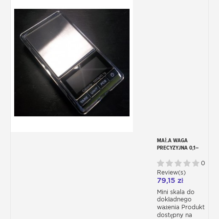
MAŁA WAGA
PRECYZYJNA 0,1–
1000G LUB 0.01-
500G DS16
0
Review(s)
79,15 zł
Mini skala do
dokładnego
ważenia Produkt
dostępny na