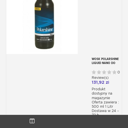
WOSK POLARSHINE
LIQUID NANO DO
POLEROWANIA
0
Review(s)
131,92 zł
Produkt
dostępny na
magazynie
Oferta zawiera :
500 ml 1 Litr
Dostawa w 24 –
72 h