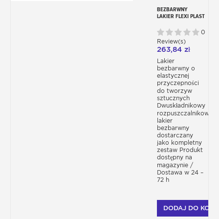
BEZBARWNY
LAKIER FLEXI PLAST
DO PLASTIKU
0
Review(s)
263,84 zł
Lakier
bezbarwny o
elastycznej
przyczepności
do tworzyw
sztucznych
Dwuskładnikowy
rozpuszczalnikowy
lakier
bezbarwny
dostarczany
jako kompletny
zestaw Produkt
dostępny na
magazynie /
Dostawa w 24 –
72 h
DODAJ DO KOSZ