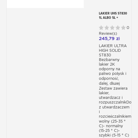
LAKIER UHS ST830
1L ALBO 5L +
UTWARDZACZ +
ROZPUSZCZALNIK
0
Review(s)
245,79 zł
LAKIER ULTRA
HIGH SOLID
ST830
Bezbarwny
lakier 2K
odporny na
paliwo połysk i
odporność,
dalej, dłużej
Zestaw zawiera
lakier,
utwardzacz i
rozpuszczalnikDostę
z utwardzaczem
i
rozcieńczalnikiem-
wolny (25-35 °
C)- normalny
(15-25 ° C)-
szybki (5-15 ° C)