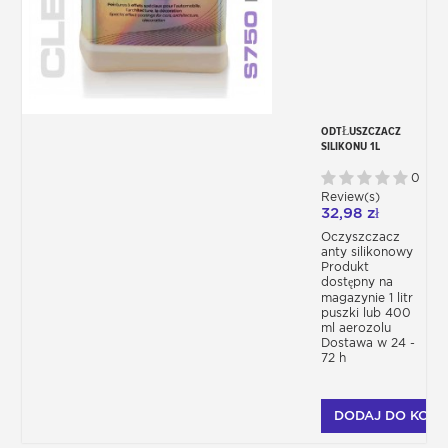
ODTŁUSZCZACZ
SILIKONU 1L
0
Review(s)
32,98 zł
Oczyszczacz
anty silikonowy
Produkt
dostępny na
magazynie 1 litr
puszki lub 400
ml aerozolu
Dostawa w 24 -
72 h
DODAJ DO KOSZ