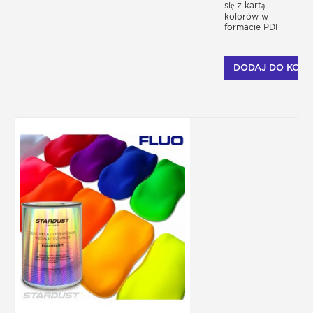
może być nakładany w kilku milimetrach
się z kartą
kolorów w
grubości!
formacie PDF
Kiedy nakładać zestaw
dekoracyjny lub naklejki?
DODAJ DO KOSZ
Naklejki dekoracyjne należy zawsze
nakładać na lakier i pod lakier bezbarwny.
Naklejki należy nakładać cicho i ostrożnie,
po całkowitym wyschnięciu farby i
przeszlifowaniu papierem P500.
Lakier bezbarwny nie rozpuści naklejki, ale
ją pokryje, chroniąc i wyrównując. Jeśli
naklejka jest zbyt gruba i chcesz nadać
swojemu skuterowi wodnemu jeszcze
więcej blasku, możesz bez problemu
nałożyć dwie warstwy lakieru bezbarwnego
po 24 godzinach.
Trend na farby
fluorescencyjne na
skuterach wodnych