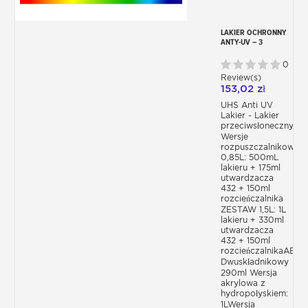
LAKIER OCHRONNY
ANTY-UV – 3
WERSJE PRZECIW
PROMIENIOWANIU
0
Review(s)
153,02 zł
UHS Anti UV
Lakier - Lakier
przeciwsłoneczny
Wersje
rozpuszczalnikowe
0,85L: 500mL
lakieru + 175ml
utwardzacza
432 + 150ml
rozcieńczalnika
ZESTAW 1,5L: 1L
lakieru + 330ml
utwardzacza
432 + 150ml
rozcieńczalnikaAER
Dwuskładnikowy
290ml Wersja
akrylowa z
hydropołyskiem:
1LWersja