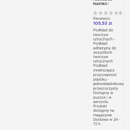
PLASTIKU /
POLEPSZACZ
PRZYCZEPNOŚCI,
0
JEDNOSKŁADNIKOWY
Review(s)
P230
105,53 zł
Podkład do
tworzyw
sztucznych -
Podkład
adhezyjny do
wszystkich
tworzyw
sztucznych
Podkład
zwiększający
przyczepność
plastiku -
jednoskładnikowy-
przezroczysty
Dostępny w
puszce i w
aerozolu
Produkt
dostępny na
magazynie
Dostawa w 24 -
72 h