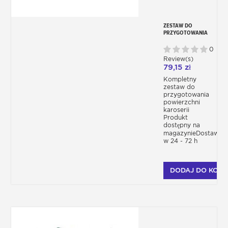
ZESTAW DO
PRZYGOTOWANIA
KAROSERII PRZED
MALOWANIEM
0
Review(s)
79,15 zł
Kompletny
zestaw do
przygotowania
powierzchni
karoserii
Produkt
dostępny na
magazynieDostawa
w 24 - 72 h
DODAJ DO KOSZ