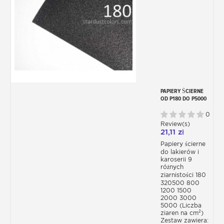
PAPIERY ŚCIERNE
OD P180 DO P5000
0
Review(s)
21,11 zł
Papiery ścierne
do lakierów i
karoserii 9
różnych
ziarnistości 180
320500 800
1200 1500
2000 3000
5000 (Liczba
ziaren na cm²)
Zestaw zawiera: