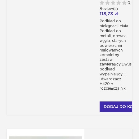
P410
0
Review(s)
118,73 zł
Podkład do
pielęgnacji ciała
Podkład do
metali, drewna,
węgla, starych
powierzchni
malowanych
kompletny
zestaw
zawierający:Dwuskła
podkład
wypełniający +
utwardzacz
H420 +
rozcieńczalnik
DODAJ DO KOSZ