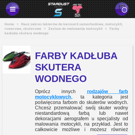
0
Home
>
Nasz zakres lakierów do karoserii samochedowe, motocykli,
rowerowe, skuterowe
>
Zestaw do malowania motocykli
>
Farby
kadłuba skutera wodnego
FARBY KADŁUBA
SKUTERA
WODNEGO
Oprócz innych
rodzajów farb
motocyklowych,
ta kategoria jest
poświęcona farbom do skuterów wodnych.
Chcesz przemalować swój skuter wodny
niestandardową farbą lub nawet
dekoracjami aerografem u specjalisty od
malowania motocykli, na przykład. Jest to
całkowicie możliwe i możesz również
wykonać pracę samodzielnie w swoim