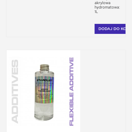
akrylowa
hydromatowa:
1L
DODAJ DO KOSZ