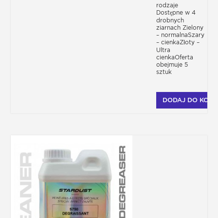
rodzaje
Dostępne w 4
drobnych
ziarnach Zielony
– normalnaSzary
– cienkaZłoty –
Ultra
cienkaOferta
obejmuje 5
sztuk
DODAJ DO KOSZ