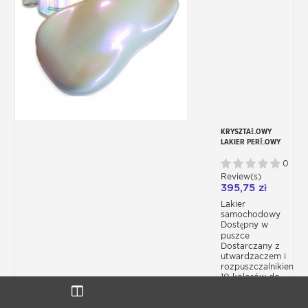
KRYSZTAŁOWY
LAKIER PERŁOWY
0
Review(s)
395,75 zł
Lakier
samochodowy
Dostępny w
puszce
Dostarczany z
utwardzaczem i
rozpuszczalnikiem
10 kolorów do
wyboru