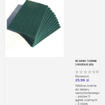
WŁÓKNO ŚCIERNE
3 RODZAJE (X5)
0
Review(s)
25,96 zł
Włókno ścierne
do lakieru
samochodowego
– zestaw 5
gąbek ściernych
– 3 różne