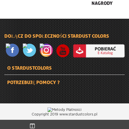
NAGRODY
DOŁĄCZ DO SPOŁECZNOŚCI STARDUST COLORS
O STARDUSTCOLORS
POTRZEBUJĘ POMOCY ?
Copyright 2019 www.stardustcolors.pl