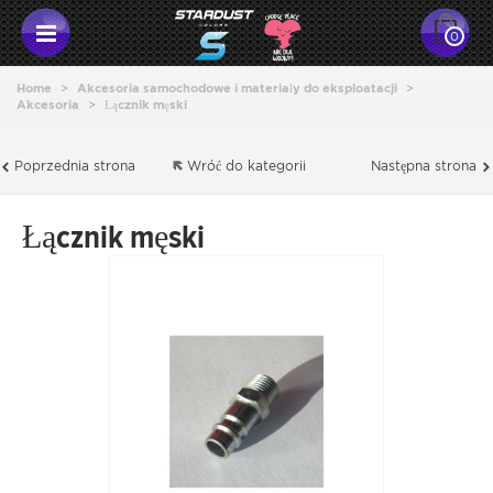
0
Home
>
Akcesoria samochodowe i materiały do eksploatacji
>
Akcesoria
>
Łącznik męski
Poprzednia strona
Wróć do kategorii
Następna strona
Łącznik męski