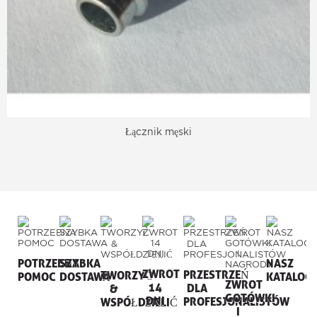
Łącznik męski
POTRZEBNA
SZYBKA
NASZ
ZWROT
PRZESTRZEŃ
TWORZYĆ
POMOC
DOSTAWA
KATALOG
ZWROT
14
DLA
&
GOTÓWKI
DNI
PROFESJONALISTÓW
WSPÓŁDZIELIĆ
I