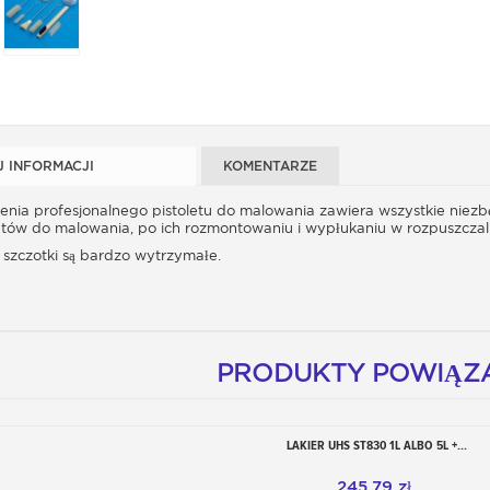
J INFORMACJI
KOMENTARZE
enia profesjonalnego pistoletu do malowania zawiera wszystkie niezb
etów do malowania, po ich rozmontowaniu i wypłukaniu w rozpuszczaln
k szczotki są bardzo wytrzymałe.
PRODUKTY POWIĄZ
LAKIER UHS ST830 1L ALBO 5L +...
Dodaj do koszyka
245,79 zł