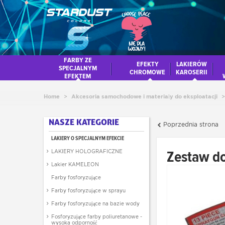
FARBY ZE
EFEKTY
LAKIERÓW
SPECJALNYM
CHROMOWE
KAROSERII
EFEKTEM
Home
>
Akcesoria samochodowe i materiały do eksploatacji
>
NASZE KATEGORIE
Poprzednia strona
LAKIERY O SPECJALNYM EFEKCIE
Zestaw do
LAKIERY HOLOGRAFICZNE
Lakier KAMELEON
Farby fosforyzujące
Farby fosforyzujące w sprayu
Farby fosforyzujące na bazie wody
Fosforyzujące farby poliuretanowe -
wysoka odporność