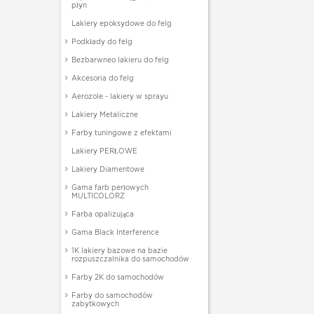
płyn
Lakiery epoksydowe do felg
Podkłady do felg
Bezbarwneo lakieru do felg
Akcesoria do felg
Aerozole - lakiery w sprayu
Lakiery Metaliczne
Farby tuningowe z efektami
Lakiery PERŁOWE
Lakiery Diamentowe
Gama farb perłowych
MULTICOLORZ
Farba opalizująca
Gama Black Interference
1K lakiery bazowe na bazie
rozpuszczalnika do samochodów
Farby 2K do samochodów
Farby do samochodów
zabytkowych