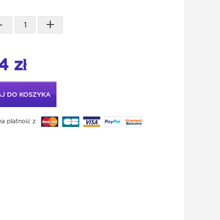
-
+
4 zł
J DO KOSZYKA
a płatność z