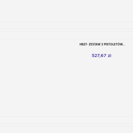
H827- ZESTAW 3 PISTOLETÓW...
Dodaj do koszyka
527,67 zł