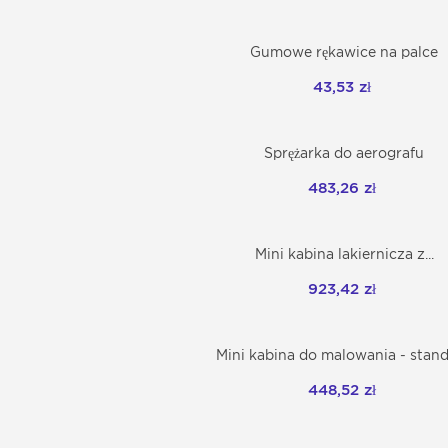
Gumowe rękawice na palce
Dodaj do koszyka
43,53 zł
Sprężarka do aerografu
Dodaj do koszyka
483,26 zł
Mini kabina lakiernicza z...
Dodaj do koszyka
923,42 zł
Mini kabina do malowania - stan
Dodaj do koszyka
448,52 zł