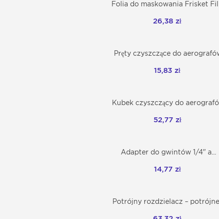
Folia do maskowania Frisket Fi
Dodaj do koszyka
26,38 zł
Pręty czyszczące do aerografó
Dodaj do koszyka
15,83 zł
Kubek czyszczący do aerograf
Dodaj do koszyka
52,77 zł
Adapter do gwintów 1/4" a...
Dodaj do koszyka
14,77 zł
Potrójny rozdzielacz – potrójne.
Dodaj do koszyka
63,32 zł