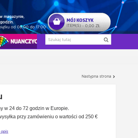
w magazynie,
MÓJ KOSZYK
godzin.
ITEM(S)
0,00 ZŁ
-
piątku od 08:00 do 17:00
NUAŃCZYCY
Następna strona
u
y w 24 do 72 godzin w Europie.
syłka przy zamówieniu o wartości od 250 €
 opis