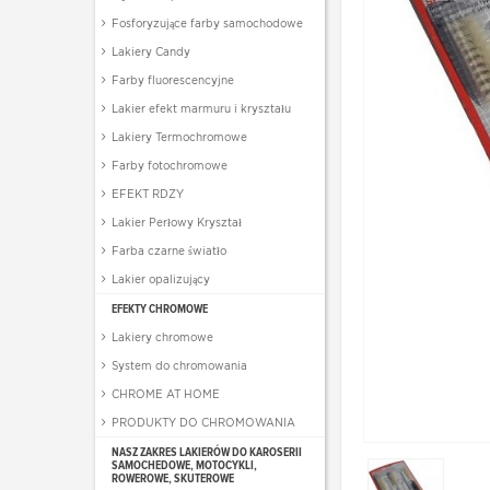
Fosforyzujące farby samochodowe
Lakiery Candy
Farby fluorescencyjne
Lakier efekt marmuru i kryształu
Lakiery Termochromowe
Farby fotochromowe
EFEKT RDZY
Lakier Perłowy Kryształ
Farba czarne światło
Lakier opalizujący
EFEKTY CHROMOWE
Lakiery chromowe
System do chromowania
CHROME AT HOME
PRODUKTY DO CHROMOWANIA
NASZ ZAKRES LAKIERÓW DO KAROSERII
SAMOCHEDOWE, MOTOCYKLI,
ROWEROWE, SKUTEROWE