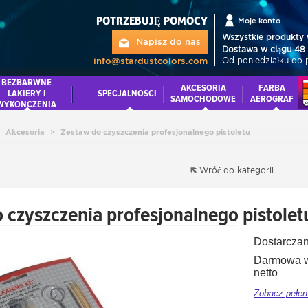
POTRZEBUJĘ POMOCY
Moje konto
Wszystkie produkty 
Napisz do nas
Dostawa w ciągu 48 
Od poniedziałku do 
info@stardustcolors.com
BEZBARWNE
AKCESORIA
FARBA
LAKIERY I
SPECJALNOSCI
SAMOCHODOWE
AEROGRAF
WYKONCZENIA
Akcesoria
>
Zestaw do czyszczenia profesjonalnego pistoletu
Wróć do kategorii
 czyszczenia profesjonalnego pistolet
Dostarczan
Darmowa wy
netto
Zobacz pełen