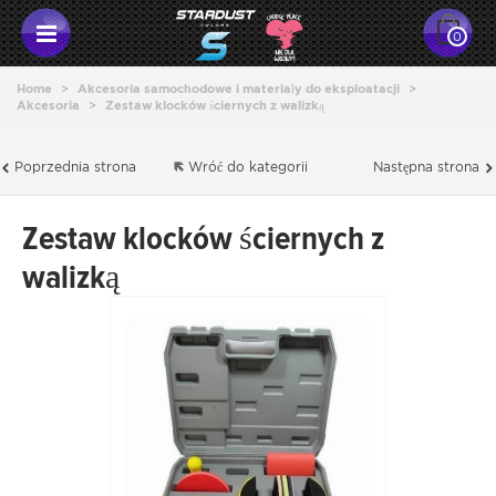
0
Home
>
Akcesoria samochodowe i materiały do eksploatacji
>
Akcesoria
>
Zestaw klocków ściernych z walizką
Poprzednia strona
Wróć do kategorii
Następna strona
Zestaw klocków ściernych z
walizką