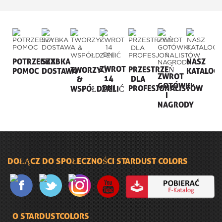
POTRZEBNA
SZYBKA
NASZ
ZWROT
PRZESTRZEŃ
TWORZYĆ
POMOC
DOSTAWA
KATALOG
ZWROT
14
DLA
&
GOTÓWKI
DNI
PROFESJONALISTÓW
WSPÓŁDZIELIĆ
I
NAGRODY
DOŁĄCZ DO SPOŁECZNOŚCI STARDUST COLORS
O STARDUSTCOLORS