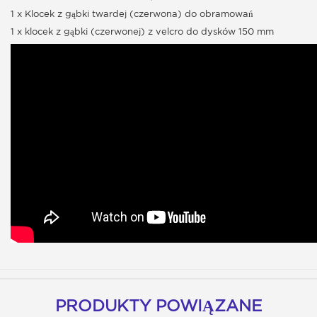
1 x Klocek z gąbki twardej (czerwona) do obramowań
1 x klocek z gąbki (czerwonej) z velcro do dysków 150 mm
PRODUKTY POWIĄZANE