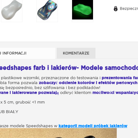
Bezpieczn
J INFORMACJI
KOMENTARZE
eedshapes
farb i lakierów- Modele samocho
plastikowe wzorniki, przeznaczone do testowania i
prezentowania f
obła
forma pozwala
zobaczyć odcienie kolorów i efektów perłowyc
 się bezpośrednio, bez szlifowania i bez podkładów!
ane i lakierowane pozwalają
odkryć klientom
możliwości wspaniały
 x 5 cm, grubość <1 mm
B BIAŁY
 nasze modele Speedshapes w
kategorii modeli próbek lakierów