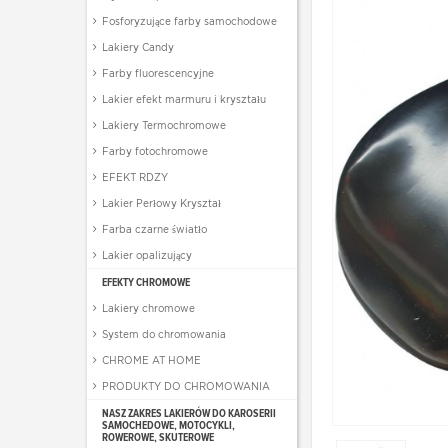
Fosforyzujące farby samochodowe
Lakiery Candy
Farby fluorescencyjne
Lakier efekt marmuru i kryształu
Lakiery Termochromowe
Farby fotochromowe
EFEKT RDZY
Lakier Perłowy Kryształ
Farba czarne światło
Lakier opalizujący
EFEKTY CHROMOWE
Lakiery chromowe
System do chromowania
CHROME AT HOME
PRODUKTY DO CHROMOWANIA
NASZ ZAKRES LAKIERÓW DO KAROSERII
SAMOCHEDOWE, MOTOCYKLI,
ROWEROWE, SKUTEROWE