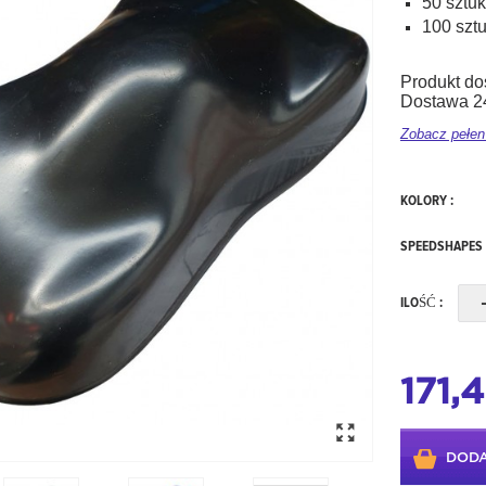
50 sztuk
100 szt
Produkt do
Dostawa 24
Zobacz pełen
KOLORY :
SPEEDSHAPES 
ILOŚĆ :
171,4
DODA