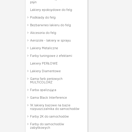
płyn
Lakiery epoksydowe do felg
Podkłady do felg
Bezbarwneo lakieru do felg
Akcesoria do felg
Aerozole - lakiery w sprayu
Lakiery Metaliczne
Farby tuningowe z efektami
Lakiery PERŁOWE
Lakiery Diamentowe
Gama farb perłowych
MULTICOLORZ
Farba opalizująca
Gama Black Interference
1K lakiery bazowe na bazie
rozpuszczalnika do samochodów
Farby 2K do samochodów
Farby do samochodów
zabytkowych