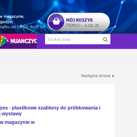
w magazynie,
MÓJ KOSZYK
godzin.
ITEM(S)
0,00 ZŁ
-
piątku od 08:00 do 17:00
NUAŃCZYCY
Następna strona
es - plastikowe szablony do próbkowania i
a wystawy
w magazynie w