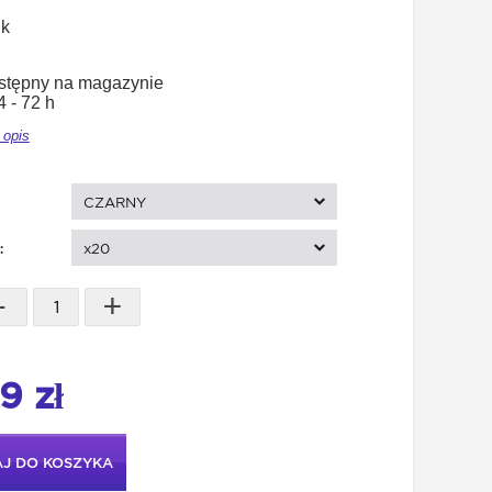
uk
stępny na magazynie
 - 72 h
 opis
CZARNY
:
x20
-
+
9 zł
J DO KOSZYKA