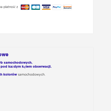
a płatność z
dowe
arb samochodowych.
h pod każdym kątem obserwacji.
ch kolorów
samochodowych.