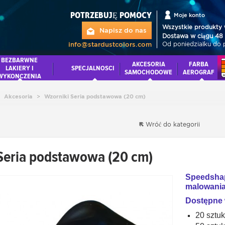
POTRZEBUJĘ POMOCY
Moje konto
Wszystkie produkty 
Napisz do nas
Dostawa w ciągu 48 
Od poniedziałku do 
info@stardustcolors.com
BEZBARWNE
AKCESORIA
FARBA
LAKIERY I
SPECJALNOSCI
SAMOCHODOWE
AEROGRAF
WYKONCZENIA
Akcesoria
>
Wzorniki Seria podstawowa (20 cm)
Wróć do kategorii
Seria podstawowa (20 cm)
Speedshap
malowani
Dostępne 
20 sztuk