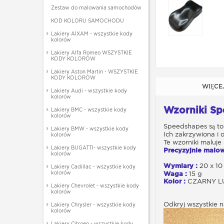
Zestaw do malowania samochodów
KOD KOLORU SAMOCHODU
Lakiery AIXAM - wszystkie kody
kolorów
Lakiery Alfa Romeo WSZYSTKIE
KODY KOLORÓW
Lakiery Aston Martin - WSZYSTKIE
KODY KOLORÓW
WIĘCE
Lakiery Audi - wszystkie kody
kolorów
Wzorniki
Sp
Lakiery BMC - wszystkie kody
kolorów
Speedshapes są to
Lakiery BMW - wszystkie kody
Ich
zakrzywiona i 
kolorów
Te wzorniki maluje
Lakiery BUGATTI- wszystkie kody
Precyzyjnie malow
kolorów
Wymiary :
20 x 10
Lakiery Cadillac - wszystkie kody
kolorów
Waga :
15 g
Kolor
:
CZARNY LU
Lakiery Chevrolet - wszystkie kody
kolorów
Odkryj wszystkie
Lakiery Chrysler - wszystkie kody
kolorów
Lakiery Citroen - wszystkie kody