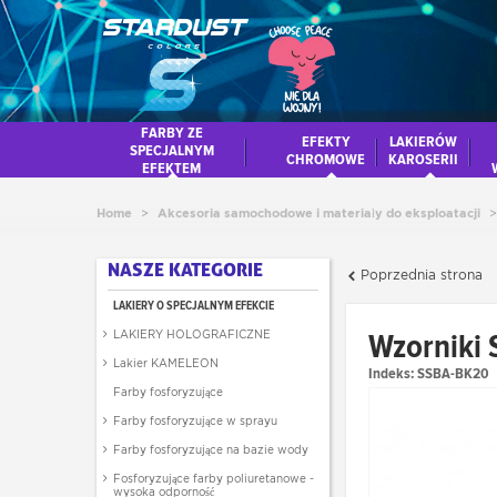
FARBY ZE
EFEKTY
LAKIERÓW
SPECJALNYM
CHROMOWE
KAROSERII
EFEKTEM
Home
>
Akcesoria samochodowe i materiały do eksploatacji
>
NASZE KATEGORIE
Poprzednia strona
LAKIERY O SPECJALNYM EFEKCIE
Wzorniki 
LAKIERY HOLOGRAFICZNE
Lakier KAMELEON
Indeks:
SSBA-BK20
Farby fosforyzujące
Farby fosforyzujące w sprayu
Farby fosforyzujące na bazie wody
Fosforyzujące farby poliuretanowe -
wysoka odporność