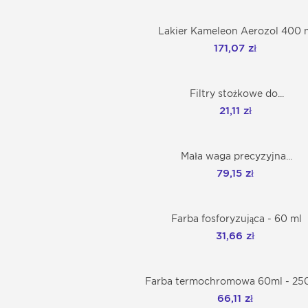
Lakier Kameleon Aerozol 400 
Dodaj do koszyka
171,07 zł
Filtry stożkowe do...
Dodaj do koszyka
21,11 zł
Mała waga precyzyjna...
Dodaj do koszyka
79,15 zł
Farba fosforyzująca - 60 ml
Dodaj do koszyka
31,66 zł
Farba termochromowa 60ml - 250m
Dodaj do koszyka
66,11 zł