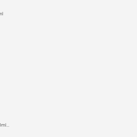
ml
l...