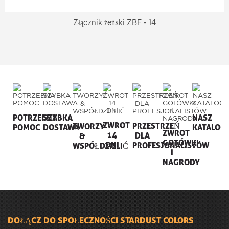
Złącznik żeński ZBF - 14
POTRZEBNA
SZYBKA
NASZ
ZWROT
PRZESTRZEŃ
TWORZYĆ
POMOC
DOSTAWA
KATALOG
ZWROT
14
DLA
&
GOTÓWKI
DNI
PROFESJONALISTÓW
WSPÓŁDZIELIĆ
I
NAGRODY
DOŁĄCZ DO SPOŁECZNOŚCI STARDUST COLORS