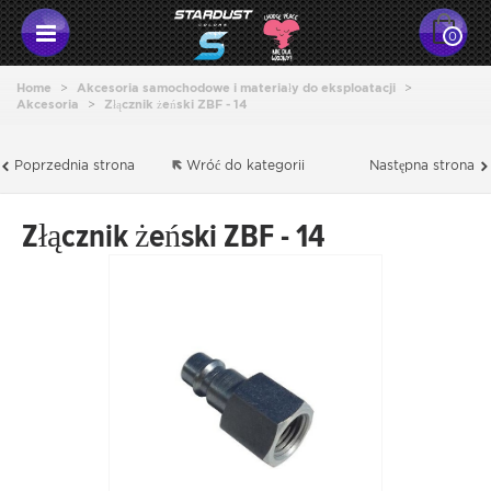
0
Home
>
Akcesoria samochodowe i materiały do eksploatacji
>
Akcesoria
>
Złącznik żeński ZBF - 14
Poprzednia strona
Wróć do kategorii
Następna strona
Złącznik żeński ZBF - 14