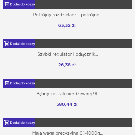
Dodaj do koszyka
Potrójny rozdzielacz – potrójne...
63,32 zł
Dodaj do koszyka
Szybki regulator i odłącznik...
26,38 zł
Dodaj do koszyka
Bębny ze stali nierdzewnej 9L
580,44 zł
Dodaj do koszyka
Mała waga precyzyjna 0,1–1000g...