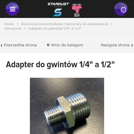
0
Home
>
Akcesoria samochodowe i materiały do eksploatacji
>
Akcesoria
>
Adapter do gwintów 1/4" a 1/2"
Poprzednia strona
Wróć do kategorii
Następna strona
Adapter do gwintów 1/4" a 1/2"