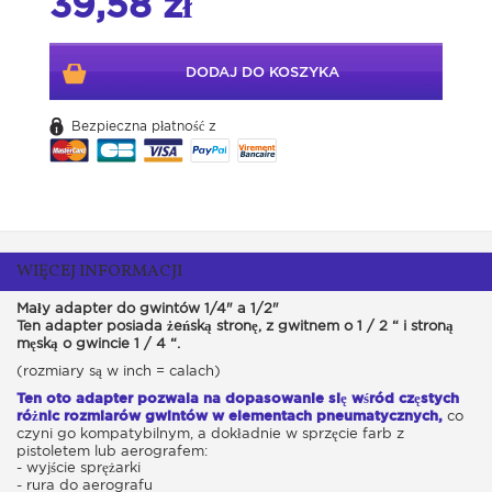
39,58 zł
DODAJ DO KOSZYKA
Bezpieczna płatność z
WIĘCEJ INFORMACJI
Mały adapter do gwintów 1/4" a 1/2"
Ten adapter posiada żeńską stronę, z gwitnem o 1 / 2 “ i stroną
męską o gwincie 1 / 4 “.
(rozmiary są w inch = calach)
Ten oto adapter pozwala na dopasowanie się wśród częstych
różnic rozmiarów gwintów w elementach pneumatycznych,
co
czyni go kompatybilnym, a dokładnie w sprzęcie farb z
pistoletem lub aerografem:
- wyjście sprężarki
- rura do aerografu