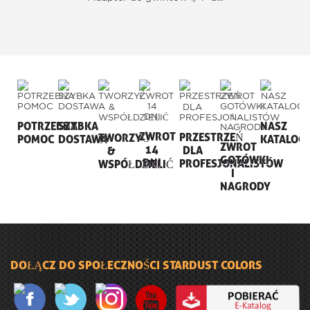
POTRZEBNA
SZYBKA
NASZ
ZWROT
PRZESTRZEŃ
TWORZYĆ
POMOC
DOSTAWA
KATALOG
ZWROT
14
DLA
&
GOTÓWKI
DNI
PROFESJONALISTÓW
WSPÓŁDZIELIĆ
I
NAGRODY
DOŁĄCZ DO SPOŁECZNOŚCI STARDUST COLORS