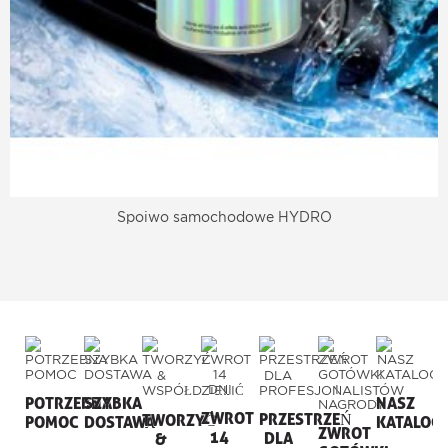
Spoiwo samochodowe HYDRO
POTRZEBNA
SZYBKA
NASZ
ZWROT
PRZESTRZEŃ
TWORZYĆ
POMOC
DOSTAWA
KATALOG
ZWROT
14
DLA
&