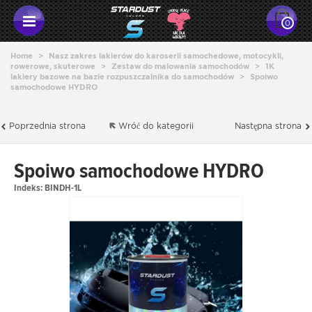
0
Home
>
Nasz zakres lakierów do karoserii samochedowe, motocykli,
rowerowe, skuterowe
>
Zestaw do malowania samochodów
>
1K
lakiery bazowe na bazie rozpuszczalnika do samochodów
>
Spoiwo
samochodowe HYDRO
Poprzednia strona
Wróć do kategorii
Następna strona
Spoiwo samochodowe HYDRO
Indeks:
BINDH-1L