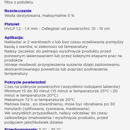
filtra z pistoletu.
Rozcieńczanie
Woda destylowana, maksymalnie 5 %
Pistolet
HVLP 1,2 - 1,4 mm - Odległość od powierzchni: 10 - 15 cm
Aplikacja:
Nakładać w 2 warstwach z lub bez czasu oczekiwania pomiędzy
każdą z warstw, w zależności od temperatury
Należy zaczekać do pełnego wyschnięcia produktu przed
ponownym lakierowaniem lub przez kolejnymi etapami prac na
produkcie
Istnieje możliwość przyspieszenia suszenia dzięki zastosowaniu
skoncentrowanego powietrza lub poprzez podniesienia
temperatury
Pokrycie powierzchni
Czas na pokrycie powierzchni (wszystkimi rodzajami lakierów)
Minimum 15 do 30 minut (15 minut w temperaturze 25°C i 20
minut w temperaturze 20°C)
Maksimum 72 h w temperaturze 20°C
Matowa baza , po stwardnieniu, może być obrabiana po 30
minutach (szlifowana, rysowana, maskowana)
We wszystkich przypadkach, należy odczekać do czasu
całkowitego zmatowienia i wyschnięcia produktu, przed
podjęciem jakichkolwiek działań
Przechowywanie:
5 °C - 35 °C