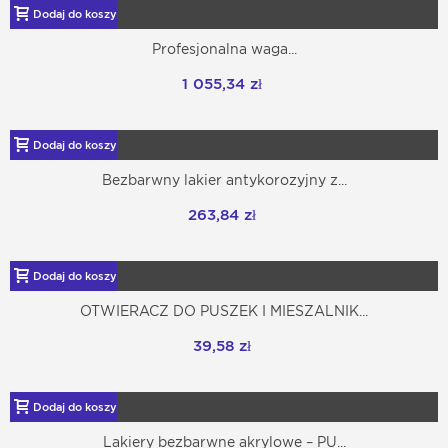
Dodaj do koszyka
Profesjonalna waga...
1 055,34 zł
Dodaj do koszyka
Bezbarwny lakier antykorozyjny z...
263,84 zł
Dodaj do koszyka
OTWIERACZ DO PUSZEK I MIESZALNIK...
39,58 zł
Dodaj do koszyka
Lakiery bezbarwne akrylowe – PU...