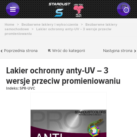
0
Home
>
Bezbarwne lakiery i wykończenia
>
Bezbarwne lakiery
samochodowe
>
Lakier ochronny anty-UV – 3 wersje przeciw
promieniowaniu
Poprzednia strona
Wróć do kategorii
Następna strona
Lakier ochronny anty-UV – 3
wersje przeciw promieniowaniu
Indeks:
SPR-UVC