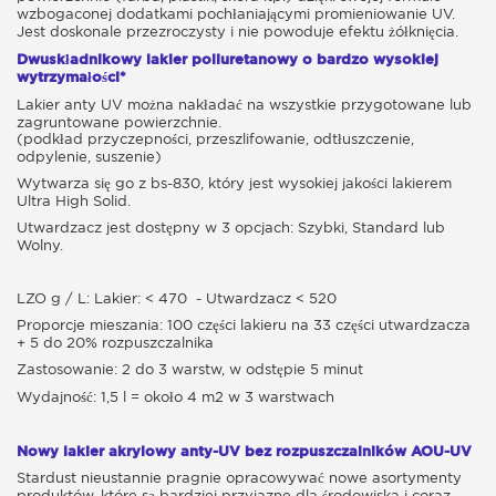
wzbogaconej dodatkami pochłaniającymi promieniowanie UV.
Jest doskonale przezroczysty i nie powoduje efektu żółknięcia.
Dwuskładnikowy lakier poliuretanowy o bardzo wysokiej
wytrzymałości*
Lakier anty UV można nakładać na wszystkie przygotowane lub
zagruntowane powierzchnie.
(podkład przyczepności, przeszlifowanie, odtłuszczenie,
odpylenie, suszenie)
Wytwarza się go z bs-830, który jest wysokiej jakości lakierem
Ultra High Solid.
Utwardzacz jest dostępny w 3 opcjach: S
zybki, Standard lub
Wolny.
LZO g / L: Lakier: < 470 - Utwardzacz < 520
Proporcje mieszania: 100 części lakieru na 33 części utwardzacza
+ 5 do 20% rozpuszczalnika
Zastosowanie: 2 do 3 warstw, w odstępie 5 minut
Wydajność: 1,5 l = około 4 m2 w 3 warstwach
Nowy lakier akrylowy anty-UV bez rozpuszczalników AOU-UV
Stardust nieustannie pragnie opracowywać nowe asortymenty
produktów, które są bardziej przyjazne dla środowiska i coraz