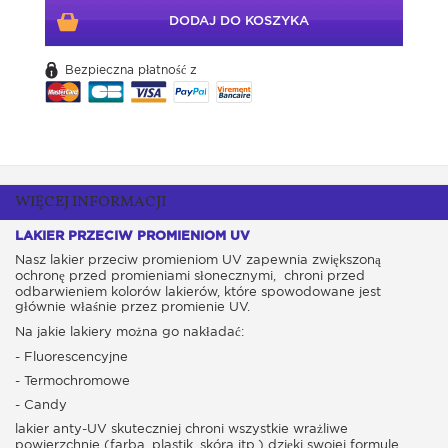
DODAJ DO KOSZYKA
Bezpieczna płatność z
WIĘCEJ INFORMACJI
LAKIER PRZECIW PROMIENIOM UV
Nasz lakier przeciw promieniom UV zapewnia zwiększoną
ochronę przed promieniami słonecznymi, chroni przed
odbarwieniem kolorów lakierów, które spowodowane jest
głównie właśnie przez promienie UV.
Na jakie lakiery można go nakładać:
- Fluorescencyjne
- Termochromowe
- Candy
lakier anty-UV skuteczniej chroni wszystkie wrażliwe
powierzchnie (farba, plastik, skóra itp.) dzięki swojej formule