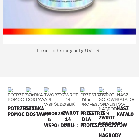
Lakier ochronny anty-UV – 3...
POTRZEBNA
SZYBKA
NASZ
ZWROT
PRZESTRZEŃ
TWORZYĆ
POMOC
DOSTAWA
KATALOG
ZWROT
14
DLA
&
GOTÓWKI
DNI
PROFESJONALISTÓW
WSPÓŁDZIELIĆ
I
NAGRODY