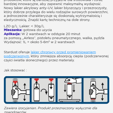
bardziej innowacyjne, aby zapewnić maksymalną wydajność.
Nowy lakier akrylowy anty-UV, lakier błyszczący i przezroczysty,
który dobrze przylega do wielu rodzajów surowych powierzchni,
a jednocześnie charakteryzuje się doskonałą wytrzymałością i
elastycznością. Znajdź kartę techniczną na dole strony.
LZO g/L: Lakier: < 30g/L
Mieszanka:
gotowa do użycia
Aplikacja:
W 2 warstwach w odstępie 20 minut
za pomocą „Airless”, pistoletu pneumatycznego, wałka, pędzla
Wydajność: 1L = około 5-6m² w 2 warstwach
Stardust oferuje
lakier chroniący przed promieniowaniem
podczerwonym
, który zmniejsza absorpcję ciepła (podczerwonej
części światła słonecznego) przez materiały.
Jak stosować :
Zawiera izocyjanian. Produkt przeznaczony wyłącznie dla
zawodowców.