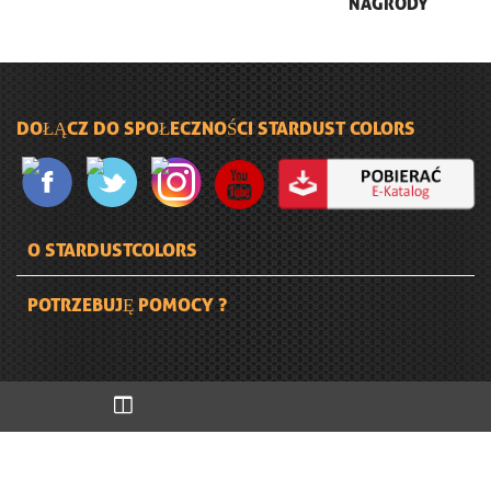
NAGRODY
DOŁĄCZ DO SPOŁECZNOŚCI STARDUST COLORS
O STARDUSTCOLORS
POTRZEBUJĘ POMOCY ?
Copyright 2019 www.stardustcolors.pl