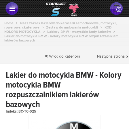
0
Home
>
Nasz zakres lakierów do karoserii samochedowe, motocykli,
rowerowe, skuterowe
>
Zestaw do malowania motocykli
>
KOD
KOLORU MOTOCYKLA
>
Lakiery BMW - wszystkie kody kolorów
>
Lakier do motocykla BMW - Kolory motocykla BMW rozpuszczalnikiem
lakierów bazowych
Wróć do kategorii
Następna strona
Lakier do motocykla BMW - Kolory
motocykla BMW
rozpuszczalnikiem lakierów
bazowych
Indeks:
BC-TC-025