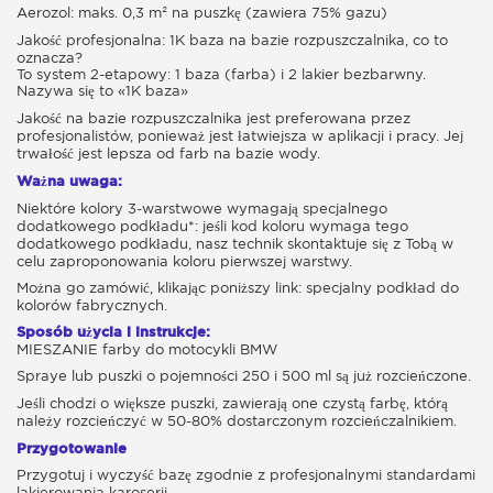
Aerozol: maks. 0,3 m² na puszkę (zawiera 75% gazu)
Jakość profesjonalna: 1K baza na bazie rozpuszczalnika, co to
oznacza?
To system 2-etapowy: 1 baza (farba) i 2 lakier bezbarwny.
Nazywa się to «1K baza»
Jakość na bazie rozpuszczalnika jest preferowana przez
profesjonalistów, ponieważ jest łatwiejsza w aplikacji i pracy. Jej
trwałość jest lepsza od farb na bazie wody.
Ważna uwaga:
Niektóre kolory 3-warstwowe wymagają specjalnego
dodatkowego podkładu*: jeśli kod koloru wymaga tego
dodatkowego podkładu, nasz technik skontaktuje się z Tobą w
celu zaproponowania koloru pierwszej warstwy.
Można go zamówić, klikając poniższy link: specjalny podkład do
kolorów fabrycznych.
Sposób użycia i instrukcje:
MIESZANIE farby do motocykli BMW
Spraye lub puszki o pojemności 250 i 500 ml są już rozcieńczone.
Jeśli chodzi o większe puszki, zawierają one czystą farbę, którą
należy rozcieńczyć w 50-80% dostarczonym rozcieńczalnikiem.
Przygotowanie
Przygotuj i wyczyść bazę zgodnie z profesjonalnymi standardami
lakierowania karoserii