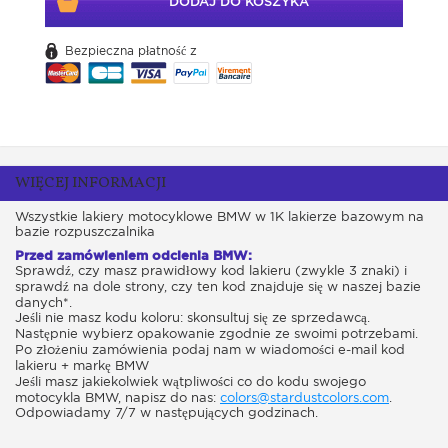
DODAJ DO KOSZYKA
Bezpieczna płatność z
WIĘCEJ INFORMACJI
Wszystkie lakiery motocyklowe BMW w 1K lakierze bazowym na
bazie rozpuszczalnika
Przed zamówieniem odcienia BMW:
Sprawdź, czy masz prawidłowy kod lakieru (zwykle 3 znaki) i
sprawdź na dole strony, czy ten kod znajduje się w naszej bazie
danych*.
Jeśli nie masz kodu koloru: skonsultuj się ze sprzedawcą.
Następnie wybierz opakowanie zgodnie ze swoimi potrzebami.
Po złożeniu zamówienia podaj nam w wiadomości e-mail kod
lakieru + markę BMW
Jeśli masz jakiekolwiek wątpliwości co do kodu swojego
motocykla BMW, napisz do nas:
colors@stardustcolors.com
.
Odpowiadamy 7/7 w następujących godzinach.