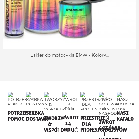
Lakier do motocykla BMW - Kolory...
POTRZEBNA
SZYBKA
NASZ
ZWROT
PRZESTRZEŃ
TWORZYĆ
POMOC
DOSTAWA
KATALOG
ZWROT
14
DLA
&
GOTÓWKI
DNI
PROFESJONALISTÓW
WSPÓŁDZIELIĆ
I