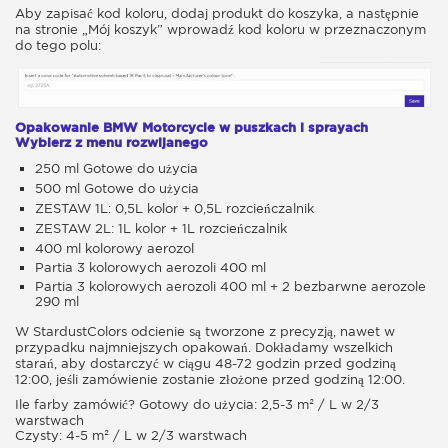
Aby zapisać kod koloru, dodaj produkt do koszyka, a następnie
na stronie „Mój koszyk” wprowadź kod koloru w przeznaczonym
do tego polu:
Opakowanie BMW Motorcycle w puszkach i sprayach
Wybierz z menu rozwijanego
250 ml Gotowe do użycia
500 ml Gotowe do użycia
ZESTAW 1L: 0,5L kolor + 0,5L rozcieńczalnik
ZESTAW 2L: 1L kolor + 1L rozcieńczalnik
400 ml kolorowy aerozol
Partia 3 kolorowych aerozoli 400 ml
Partia 3 kolorowych aerozoli 400 ml + 2 bezbarwne aerozole
290 ml
W StardustColors odcienie są tworzone z precyzją, nawet w
przypadku najmniejszych opakowań. Dokładamy wszelkich
starań, aby dostarczyć w ciągu 48-72 godzin przed godziną
12:00, jeśli zamówienie zostanie złożone przed godziną 12:00.
Ile farby zamówić? Gotowy do użycia: 2,5-3 m² / L w 2/3
warstwach
Czysty: 4-5 m² / L w 2/3 warstwach