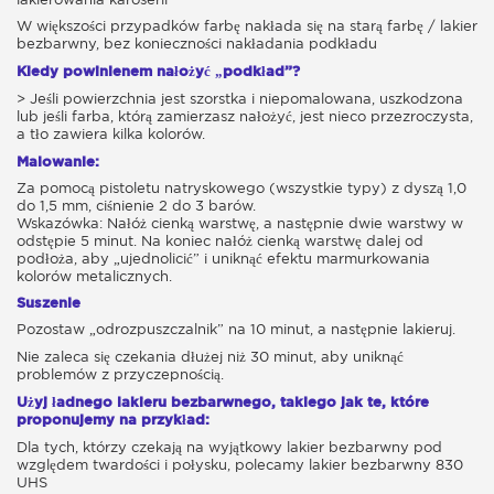
W większości przypadków farbę nakłada się na starą farbę / lakier
bezbarwny, bez konieczności nakładania podkładu
Kiedy powinienem nałożyć „podkład”?
> Jeśli powierzchnia jest szorstka i niepomalowana, uszkodzona
lub jeśli farba, którą zamierzasz nałożyć, jest nieco przezroczysta,
a tło zawiera kilka kolorów.
Malowanie:
Za pomocą pistoletu natryskowego (wszystkie typy) z dyszą 1,0
do 1,5 mm, ciśnienie 2 do 3 barów.
Wskazówka: Nałóż cienką warstwę, a następnie dwie warstwy w
odstępie 5 minut. Na koniec nałóż cienką warstwę dalej od
podłoża, aby „ujednolicić” i uniknąć efektu marmurkowania
kolorów metalicznych.
Suszenie
Pozostaw „odrozpuszczalnik” na 10 minut, a następnie lakieruj.
Nie zaleca się czekania dłużej niż 30 minut, aby uniknąć
problemów z przyczepnością.
Użyj ładnego lakieru bezbarwnego, takiego jak te, które
proponujemy na przykład:
Dla tych, którzy czekają na wyjątkowy lakier bezbarwny pod
względem twardości i połysku, polecamy lakier bezbarwny 830
UHS