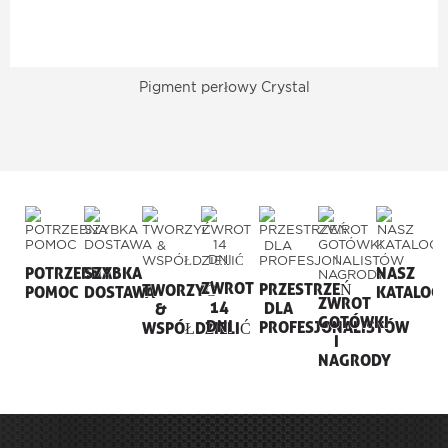
Pigment perłowy Crystal
POTRZEBNA
SZYBKA
NASZ
ZWROT
PRZESTRZEŃ
TWORZYĆ
POMOC
DOSTAWA
KATALOG
ZWROT
14
DLA
&
GOTÓWKI
DNI
PROFESJONALISTÓW
WSPÓŁDZIELIĆ
I
NAGRODY