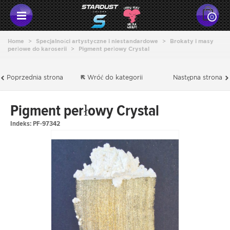
0
Home
>
Specjalności artystyczne i niestandardowe
>
Brokaty i masy
perłowe do karoserii
>
Pigment perłowy Crystal
Poprzednia strona
Wróć do kategorii
Następna strona
Pigment perłowy Crystal
Indeks:
PF-97342