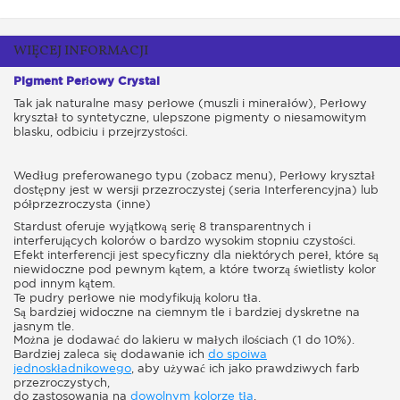
WIĘCEJ INFORMACJI
Pigment Perłowy Crystal
Tak jak naturalne masy perłowe (muszli i minerałów), Perłowy
kryształ to
syntetyczne, ulepszone
pigmenty o niesamowitym
blasku, odbiciu i przejrzystości.
Według preferowanego typu (zobacz menu), Perłowy kryształ
dostępny jest w wersji przezroczystej (seria Interferencyjna) lub
półprzezroczysta (inne)
Stardust oferuje wyjątkową serię 8 transparentnych i
interferujących kolorów o bardzo wysokim stopniu czystości.
Efekt interferencji jest specyficzny dla niektórych pereł, które są
niewidoczne pod pewnym kątem, a które tworzą świetlisty kolor
pod innym kątem.
Te pudry perłowe nie modyfikują koloru tła.
Są bardziej widoczne na ciemnym tle i bardziej dyskretne na
jasnym tle.
Można je dodawać do lakieru w małych ilościach (1 do 10%).
Bardziej zaleca się dodawanie ich
do spoiwa
jednoskładnikowego
, aby używać ich jako prawdziwych farb
przezroczystych,
do zastosowania na
dowolnym kolorze tła
.