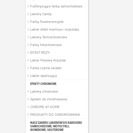
Fosforyzujące farby samochodowe
Lakiery Candy
Farby fluorescencyjne
Lakier efekt marmuru i kryształu
Lakiery Termochromowe
Farby fotochromowe
EFEKT RDZY
Lakier Perłowy Kryształ
Farba czarne światło
Lakier opalizujący
EFEKTY CHROMOWE
Lakiery chromowe
System do chromowania
CHROME AT HOME
PRODUKTY DO CHROMOWANIA
NASZ ZAKRES LAKIERÓW DO KAROSERII
SAMOCHEDOWE, MOTOCYKLI,
ROWEROWE, SKUTEROWE