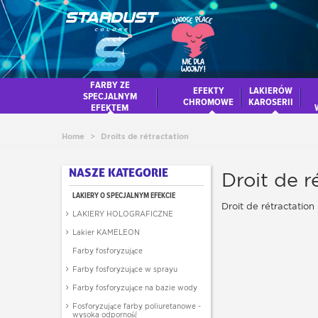
FARBY ZE
EFEKTY
LAKIERÓW
SPECJALNYM
CHROMOWE
KAROSERII
EFEKTEM
Home
>
Droits de rétractation
NASZE KATEGORIE
Droit de r
LAKIERY O SPECJALNYM EFEKCIE
Droit de rétractation
LAKIERY HOLOGRAFICZNE
Lakier KAMELEON
Farby fosforyzujące
Farby fosforyzujące w sprayu
Farby fosforyzujące na bazie wody
Fosforyzujące farby poliuretanowe -
wysoka odporność