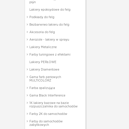
płyn
Lakiery epoksydowe do felg
Podkłady do felg
Bezbarwneo lakieru do felg
Akcesoria do felg
Aerozole - lakiery w sprayu
Lakiery Metaliczne
Farby tuningowe z efektami
Lakiery PERŁOWE
Lakiery Diamentowe
Gama farb perłowych
MULTICOLORZ
Farba opalizująca
Gama Black Interference
1K lakiery bazowe na bazie
rozpuszczalnika do samochodów
Farby 2K do samochodów
Farby do samochodów
zabytkowych