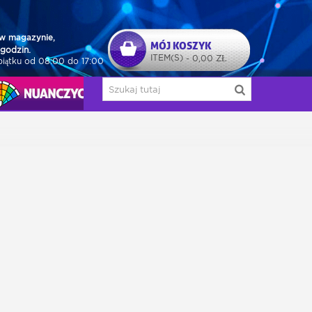
w magazynie,
MÓJ KOSZYK
godzin.
ITEM(S)
0,00 ZŁ
-
piątku od 08:00 do 17:00
NUAŃCZYCY