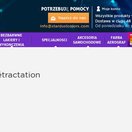
POTRZEBUJĘ POMOCY
Moje konto
Wszystkie produkty 
Napisz do nas
Dostawa w ciągu 48 
Od poniedziałku do 
info@stardustcolors.com
BEZBARWNE
AKCESORIA
FARBA
LAKIERY I
SPECJALNOSCI
SAMOCHODOWE
AEROGRAF
WYKONCZENIA
étractation