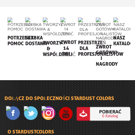
POTRZEBNA
SZYBKA
NASZ
ZWROT
PRZESTRZEŃ
TWORZYĆ
POMOC
DOSTAWA
KATALOG
ZWROT
14
DLA
&
GOTÓWKI
DNI
PROFESJONALISTÓW
WSPÓŁDZIELIĆ
I
NAGRODY
DOŁĄCZ DO SPOŁECZNOŚCI STARDUST COLORS
O STARDUSTCOLORS