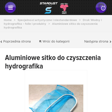
0
Home
>
Specjalności artystyczne i niestandardowe
>
Druk Wodny i
hydrografika – folie i produkty
>
Aluminiowe sitko do czyszczenia
hydrografika
Poprzednia strona
Wróć do kategorii
Następna strona
Aluminiowe sitko do czyszczenia
hydrografika