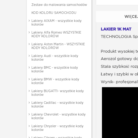
Zestaw do malowania samochodów
KOD KOLORU SAMOCHODU
WIĘCE
Lakiery AIXAM - wszystkie kody
kolorów
LAKIER 1K MAT
Lakiery Alfa Romeo WSZYSTKIE
KODY KOLORÓW
TECHNOLOGIA Sp
Lakiery Aston Martin - WSZYSTKIE
KODY KOLORÓW
Produkt wysokiej t
Lakiery Audi - wszystkie kody
Aerozol gotowy do
kolorów
Stała szybkość roz
Lakiery BMC - wszystkie kody
kolorów
Łatwy i szybki w 
Lakiery BMW - wszystkie kody
Wynik- profesjonal
kolorów
Lakiery BUGATTI- wszystkie kody
kolorów
Lakiery Cadillac - wszystkie kody
kolorów
Lakiery Chevrolet - wszystkie kody
kolorów
Lakiery Chrysler - wszystkie kody
kolorów
Lakiery Citroen - wszystkie kody