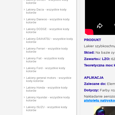
kolorów
Lakiery Dacia - wszystkie kody
kolorów
Lakiery Daewoo - wszystkie kody
kolorów
Lakiery DODGE - wszystkie kody
kolorów
Lakiery DAIHATSU - wszystkie kody
PRODUKT
kolorów
Lakier szybkoschną
Lakiery Ferrari - wszystkie kody
kolorów
Skład:
Na bazie ży
Lakiery Fiat - wszystkie kody
Zawartość LZO:
62
kolorów
Teoretyczna moc k
Lakiery Ford - wszystkie kody
kolorów
APLIKACJA
Lakiery general motors - wszystkie
kody kolorów
Zalecane do:
Eleme
Lakiery Honda - wszystkie kody
Dotyczy:
Farby ro
kolorów
Nakładanie aerozo
Lakiery Hyundai - wszystkie kody
pistoletu natrys
kolorów
Lakiery ISUZU - wszystkie kody
kolorów