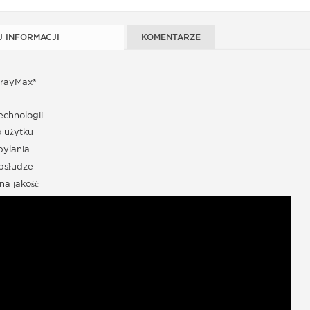
J INFORMACJI
KOMENTARZE
rayMax®
echnologii
 użytku
pylania
obsłudze
na jakość