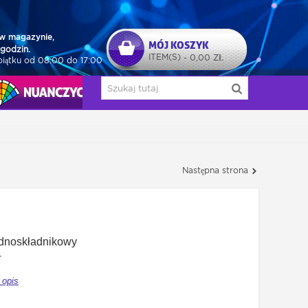
w magazynie,
MÓJ KOSZYK
godzin.
ITEM(S)
0,00 ZŁ
-
piątku od 08:00 do 17:00
NUAŃCZYCY
Następna strona
ednoskładnikowy
T
 opis