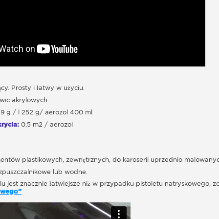
cy. Prosty i łatwy w użyciu.
wic akrylowych
9 g / l 252 g/ aerozol 400 ml
rycia:
0,5 m2 / aerozol
ntów plastikowych, zewnętrznych, do karoserii uprzednio malowanyc
zpuszczalnikowe lub wodne.
lu jest znacznie łatwiejsze niż w przypadku pistoletu natryskowego,
kowego”