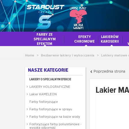
FARBY ZE
EFEKTY
LAKIERÓW
SPECJALNYM
CHROMOWE
KAROSERII
EFEKTEM
Home
>
Bezbarwne lakiery i wykończenia
>
Lakiery matowe d
NASZE KATEGORIE
Poprzednia strona
LAKIERY O SPECJALNYM EFEKCIE
Lakier MA
LAKIERY HOLOGRAFICZNE
Lakier KAMELEON
Farby fosforyzujące
Farby fosforyzujące w sprayu
Farby fosforyzujące na bazie wody
Fosforyzujące farby poliuretanowe -
wysoka odporność