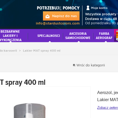
POTRZEBUJĘ POMOCY
Moje konto
Wszystkie produkty 
Napisz do nas
Dostawa w ciągu 48 
Od poniedziałku do 
info@stardustcolors.com
BEZBARWNE
AKCESORIA
FARBA
LAKIERY I
SPECJALNOSCI
SAMOCHODOWE
AEROGRAF
WYKONCZENIA
o karoserii
>
Lakier MAT spray 400 ml
Wróć do kategorii
T spray 400 ml
Aerozol, j
Lakier MA
Zobacz pełen