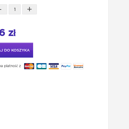
-
+
6 zł
J DO KOSZYKA
a płatność z