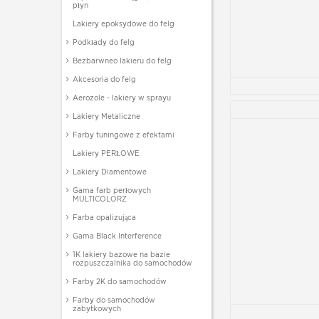
płyn
Lakiery epoksydowe do felg
Podkłady do felg
Bezbarwneo lakieru do felg
Akcesoria do felg
Aerozole - lakiery w sprayu
Lakiery Metaliczne
Farby tuningowe z efektami
Lakiery PERŁOWE
Lakiery Diamentowe
Gama farb perłowych
MULTICOLORZ
Farba opalizująca
Gama Black Interference
1K lakiery bazowe na bazie
rozpuszczalnika do samochodów
Farby 2K do samochodów
Farby do samochodów
zabytkowych