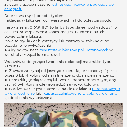
na powierzchni przeszlifowanej P500
zalecamy użycie naszego
jednoskładnikowego podkładu do
aerografu
Dobrze wstrząśnij przed użyciem
nakładać w kilku cienkich warstwach, aż do pokrycia spodu
Farby z serii „GRAPHIC” to farby typu „lakier podkładowy”, w
celu ich zabezpieczenia konieczne jest nałożenie na ich
powierzchnię lakieru.
Może to być lakier błyszczący lub matowy w zależności od
pożądanego wykończenia
►Aby odkryć nasz
mini zestaw lakierów poliuretanowych
w
wersji błyszczącej lub matowej
Wskazówka dotycząca tworzenia dekoracji malarskich typu
kamuflaż:
► Zawsze zaczynaj od jasnego koloru tła, przechodząc łącznie
przez 3 lub 4 kolory, od najjaśniejszego do najciemniejszego.
► Przeszlifuj gąbką ścierną lub wodą i papierem ściernym, aby
usunąć pył, który może gromadzić się wokół kolorów.
► Bardzo ważne jest nałożenie na dekor lakieru
ultramatowego
lakieru wodnego
lub
rozpuszczalnikowego w celu wyrównania
i
ujednolicenia wykończenia.