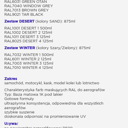
RAL6031 GREEN OTAN
RAL7040 WINDOW GREY
RAL7013 BROWN GREY
RAL9021 TAR BLACK
Zestaw DESERT
(kolory SAND): 875ml
RAL1001 DESERT 1 500ml
RAL1002 DESERT 2 125ml
RAL1011 DESERT 3 125ml
RAL8025 DESERT 4 125ml
Zestaw WINTER
(kolory Szary/Zielony): 875ml
RAL7032 WINTER 1 500ml
RAL6011 WINTER 2 125ml
RAL7003 WINTER 3 125ml
RAL7010 WINTER 4 125ml
Zakres
samochód, motocykl, kask, model kolei lub lotnictwo
Charakterystyka farb maskujących RAL do aerografów
Typ: Baza matowa 1K pod lakier
Gotowe formuły
ultrapłynna konsystencja, odpowiednia dla wszystkich
aerografów
szybkie suszenie
doskonała odporność na promieniowanie UV
Używać