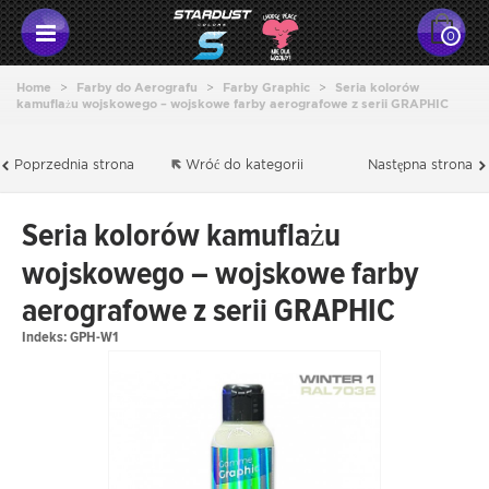
0
Home
>
Farby do Aerografu
>
Farby Graphic
>
Seria kolorów
kamuflażu wojskowego – wojskowe farby aerografowe z serii GRAPHIC
Poprzednia strona
Wróć do kategorii
Następna strona
Seria kolorów kamuflażu
wojskowego – wojskowe farby
aerografowe z serii GRAPHIC
Indeks:
GPH-W1