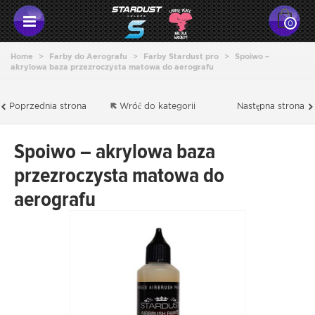
0
Home
>
Farby do Aerografu
>
Farby Stardust pro
>
Spoiwo –
akrylowa baza przezroczysta matowa do aerografu
Poprzednia strona
Wróć do kategorii
Następna strona
Spoiwo – akrylowa baza
przezroczysta matowa do
aerografu