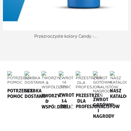
Przezroczyste kolory Candy -...
POTRZEBNA
SZYBKA
NASZ
ZWROT
PRZESTRZEŃ
TWORZYĆ
POMOC
DOSTAWA
KATALOG
ZWROT
14
DLA
&
GOTÓWKI
DNI
PROFESJONALISTÓW
WSPÓŁDZIELIĆ
I
NAGRODY