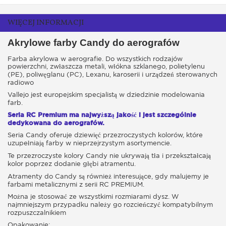
WIĘCEJ INFORMACJI
Akrylowe farby Candy do aerografów
Farba akrylowa w aerografie. Do wszystkich rodzajów
powierzchni, zwłaszcza metali, włókna szklanego, polietylenu
(PE), poliwęglanu (PC), Lexanu, karoserii i urządzeń sterowanych
radiowo
Vallejo jest europejskim specjalistą w dziedzinie modelowania
farb.
Seria RC Premium ma najwyższą jakość i jest szczególnie
dedykowana do aerografów.
Seria Candy oferuje dziewięć przezroczystych kolorów, które
uzupełniają farby w nieprzejrzystym asortymencie.
Te przezroczyste kolory Candy nie ukrywają tła i przekształcają
kolor poprzez dodanie głębi atramentu.
Atramenty do Candy są również interesujące, gdy malujemy je
farbami metalicznymi z serii RC PREMIUM.
Można je stosować ze wszystkimi rozmiarami dysz. W
najmniejszym przypadku należy go rozcieńczyć kompatybilnym
rozpuszczalnikiem
Opakowanie: