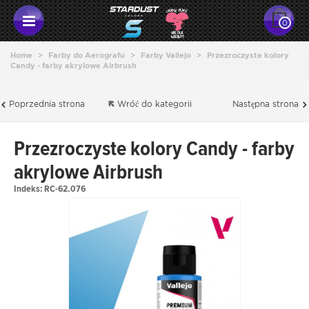
0
Home
>
Farby do Aerografu
>
Farby Vallejo
>
Przezroczyste kolory
Candy - farby akrylowe Airbrush
Poprzednia strona
Wróć do kategorii
Następna strona
Przezroczyste kolory Candy - farby
akrylowe Airbrush
Indeks:
RC-62.076