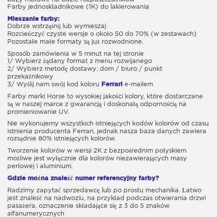
Farby jednoskładnikowe (1K) do lakierowania
Mieszanie farby:
Dobrze wstrząśnij lub wymieszaj
Rozcieńczyć czyste wersje o około 50 do 70% (w zestawach)
Pozostałe małe formaty są już rozwodnione.
Sposób zamówienia w 5 minut na tej stronie
1/ Wybierz żądany format z menu rozwijanego
2/ Wybierz metodę dostawy: dom / biuro / punkt
przekaźnikowy
3/ Wyślij nam swój kod koloru
Ferrari
e-mailem
Farby marki Horse to wysokiej jakości kolory, które dostarczane
są w naszej marce z gwarancją i doskonałą odpornością na
promieniowanie UV.
Nie wykonujemy wszystkich istniejących kodów kolorów od czasu
istnienia producenta Ferrari, jednak nasza baza danych zawiera
rozsądnie 80% istniejących kolorów.
Tworzenie kolorów w wersji 2K z bezpośrednim połyskiem
możliwe jest wyłącznie dla kolorów niezawierających masy
perłowej i aluminium.
Gdzie można znaleźć numer referencyjny farby?
Radzimy zapytać sprzedawcę lub po prostu mechanika. Łatwo
jest znaleźć na nadwoziu, na przykład podczas otwierania drzwi
pasażera, oznaczenie składające się z 3 do 5 znaków
alfanumerycznych