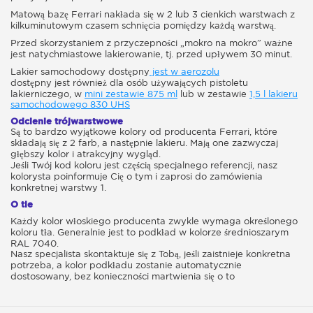
Matową bazę Ferrari nakłada się w 2 lub 3 cienkich warstwach z
kilkuminutowym czasem schnięcia pomiędzy każdą warstwą.
Przed skorzystaniem z przyczepności „mokro na mokro” ważne
jest natychmiastowe lakierowanie, tj. przed upływem 30 minut.
Lakier samochodowy dostępny
jest w aerozolu
dostępny jest również dla osób używających pistoletu
lakierniczego, w
mini zestawie 875 ml
lub w zestawie
1,5 l lakieru
samochodowego 830 UHS
Odcienie trójwarstwowe
Są to bardzo wyjątkowe kolory od producenta Ferrari, które
składają się z 2 farb, a następnie lakieru. Mają one zazwyczaj
głębszy kolor i atrakcyjny wygląd.
Jeśli Twój kod koloru jest częścią specjalnego referencji, nasz
kolorysta poinformuje Cię o tym i zaprosi do zamówienia
konkretnej warstwy 1.
O tle
Każdy kolor włoskiego producenta zwykle wymaga określonego
koloru tła. Generalnie jest to podkład w kolorze średnioszarym
RAL 7040.
Nasz specjalista skontaktuje się z Tobą, jeśli zaistnieje konkretna
potrzeba, a kolor podkładu zostanie automatycznie
dostosowany, bez konieczności martwienia się o to