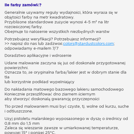
Ile farby zamówić?
Generalnie używamy reguły wydajności, która wyraża się w
objętości farby na metr kwadratowy.
Przybliżone standardowe zużycie wynosi 4-5 m² na litr
rozcieńczonej farby.
Obejmuje to nałożenie wszystkich niezbędnych warstw
Potrzebujesz weryfikacji? Potrzebujesz informacji?
>> napisz do nas lub zadzwoń:
colors@stardustcolors.com
;
odpowiadamy e-mailem 7/7
Doradztwo aplikacyjne i wdrożenie
Udane malowanie zaczyna się już od doskonale przygotowanej
powierzchni.
Oznacza to, że oryginalna farba/lakier jest w dobrym stanie dla
tła
lub korzystnie podkład wypełniający
Do nakładania matowego bazowego lakieru samochodowego
Koniecznie przeszlifować dno ziarnem ściernym
aby stworzyć doskonałą gwarancję przyczepności
Tło przed malowaniem musi być czyste, tj. wolne od kurzu, suche
i odtłuszczone.
Użyj pistoletu malarskiego wyposażonego w dyszę o średnicy od
0,8 mm do 1,5 mm
Zaleca się wieszanie zawsze w umiarkowanej temperaturze,
powyżej 15° i poniżej 25°C.