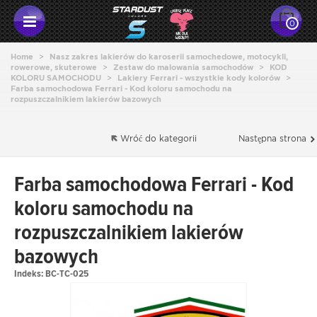
0
Home
>
Nasz zakres lakierów do karoserii samochedowe, motocykli,
rowerowe, skuterowe
>
Zestaw do malowania samochodów
>
KOD
KOLORU SAMOCHODU
>
Lakiery Ferrari - wszystkie kody kolorów
>
Farba samochodowa Ferrari - Kod koloru samochodu na
rozpuszczalnikiem lakierów bazowych
Wróć do kategorii
Następna strona
Farba samochodowa Ferrari - Kod
koloru samochodu na
rozpuszczalnikiem lakierów
bazowych
Indeks:
BC-TC-025