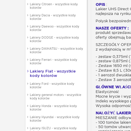
Lakiery Citroen - wszystkie kody
OPIS
:
kolorów
Lakier UHS Direct 
najlepsza na rynku
Lakiery Dacia - wszystkie kody
kolorów
Połysk bezpośredni
Lakiery Daewoo - wszystkie kody
NASZE OFERTY :
kolorów
produkt sprzedawan
oferty obejmują ba
Lakiery DODGE - wszystkie kody
kolorów
SZCZEGÓŁY OFERTY
Lakiery DAIHATSU - wszystkie kody
z wydajnością w m
kolorów
- zestaw 0,375ml (
Lakiery Ferrari - wszystkie kody
- zestaw 0,875ml (
kolorów
- Zestaw 1650 ml (
- Zestaw 8,5 L (30
Lakiery Fiat - wszystkie
- 1 aerozol dwuskł
kody kolorów
- Zestaw 3 aerozo
Lakiery Ford - wszystkie kody
GŁÓWNE WŁAŚCI
kolorów
Elastyczność
Lakiery general motors - wszystkie
Mocne krycie i wyp
kody kolorów
Indeks wysokiego 
Wysoka odporność 
Lakiery Honda - wszystkie kody
kolorów
NAŁOŻYĆ LAKIER
Lakiery Hyundai - wszystkie kody
MIESZANIE odbywa 
kolorów
- 100 tomów lakie
- 50 tomów utwar
Lakiery ISUZU - wszystkie kody