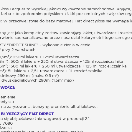
Gloss Lacquer to wysokiej jakości wykończenie samochodowe. Kryjąca,
 farba z bezpośrednim połyskiem. (Niski poziom lotnych związków or
: W przeciwieństwie do bazy matowej, Fiat direct gloss nie wymaga l
y jest jako kompletny zestaw zawierający lakier, utwardzacz i rozcień
rwienie spersonalizowane przez nasz dział kolorymetrii tego samego 
 "DIRECT SHINE" - wykonanie cienia w cenie:
² przy 2 warstwach
1,5m²): 250ml lakieru + 125ml utwardzacza
3m²): 500ml lakieru + 250ml utwardzacza + 125ml rozcieńczalnika
6m²): 500 ml lakieru + 250 ml utwardzacza + 125 ml rozcieńczalnika
m²): 5L lakieru + 2,5L utwardzacza + 1L rozcieńczalnika
adnikowy 290 ml (maks. 0,5 m²)
li dwuskładnikowych 290ml (1,5m² max)
WOŚCI:
ełnienie
połysku
na zarysowania, benzynę, promienie ultrafioletowe.
 BŁYSZCZĄCY FIAT DIRECT
się objętościowo (nie wagowo) w proporcji 2:1:
ru 7080
dzacza