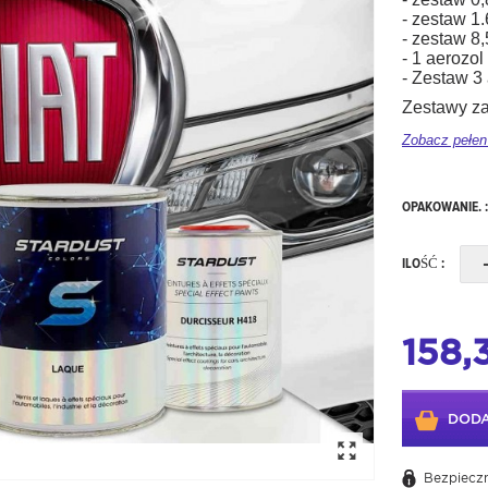
- zestaw 1
- zestaw 8,
- 1 aerozo
- Zestaw 3
Zestawy za
Zobacz pełen
OPAKOWANIE. 
ILOŚĆ :
158,
DODA
Bezpieczn