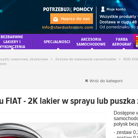
POTRZEBUJĘ POMOCY
Moje konto
Wszystkie produkty 
Napisz do nas
Dostawa w ciągu 48 
Od poniedziałku do 
info@stardustcolors.com
BEZBARWNE
AKCESORIA
FARBA
LAKIERY I
SPECJALNOSCI
SAMOCHODOWE
AEROGRAF
WYKONCZENIA
cykli, rowerowe, skuterowe
>
Zestaw do malowania samochodów
>
KOD KO
czem
Wróć do kategorii
u FIAT - 2K lakier w sprayu lub puszk
Dostępne w
samochod
połysk bez
- zestaw 0
- zestaw 0