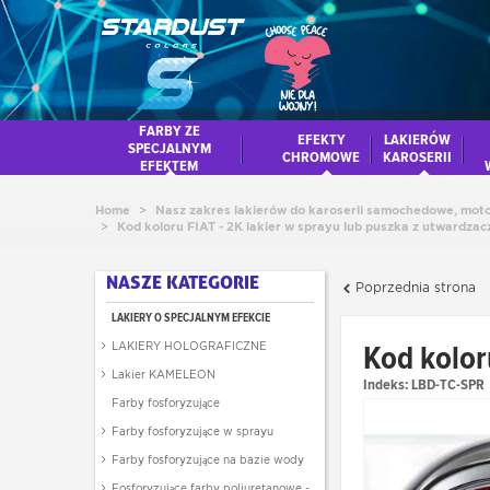
FARBY ZE
EFEKTY
LAKIERÓW
SPECJALNYM
CHROMOWE
KAROSERII
EFEKTEM
Home
>
Nasz zakres lakierów do karoserii samochedowe, moto
>
Kod koloru FIAT - 2K lakier w sprayu lub puszka z utwardza
NASZE KATEGORIE
Poprzednia strona
LAKIERY O SPECJALNYM EFEKCIE
Kod kolor
LAKIERY HOLOGRAFICZNE
Lakier KAMELEON
Indeks:
LBD-TC-SPR
Farby fosforyzujące
Farby fosforyzujące w sprayu
Farby fosforyzujące na bazie wody
Fosforyzujące farby poliuretanowe -