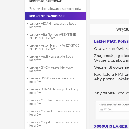
ROWEROWE, SKUTEROWE
Zestaw do malowania samochodów
KOD KOLORU SAMOCHODU
Lakiery AIXAM - wszystkie kody
kolorów
WIĘCE
Lakiery Alfa Romeo WSZYSTKIE
KODY KOLORÓW
Lakier FIAT, Poły
Lakiery Aston Martin - WSZYSTKIE
Oto jak zamówić ko
KODY KOLORÓW
Znajomość jego ko
Lakiery Audi - wszystkie kody
kolorów
Wybierz opakowan
Ważne: Stworzenie
Lakiery BMC - wszystkie kody
kolorów
Kod koloru FIAT zn
Lakiery BMW - wszystkie kody
Aby poznać lokaliz
kolorów
Lakiery BUGATTI- wszystkie kody
kolorów
Aby zapisać kod k
Lakiery Cadillac - wszystkie kody
kolorów
Lakiery Chevrolet - wszystkie kody
kolorów
Lakiery Chrysler - wszystkie kody
kolorów
7080UHS LAKIER