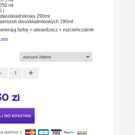
.650 ml
5 l
l dwuskładnikowy 290ml
 aerozoli dwuskładnikowych 290ml
wierają farbę + utwardzacz + rozcieńczalnik
 opis
:
Aerozol 290ml
-
+
30 zł
J DO KOSZYKA
a płatność z