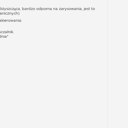
 błyszcząca, bardzo odporna na zarysowania, jest to
ganicznych)
akierowania:
czalnik.
dnia*