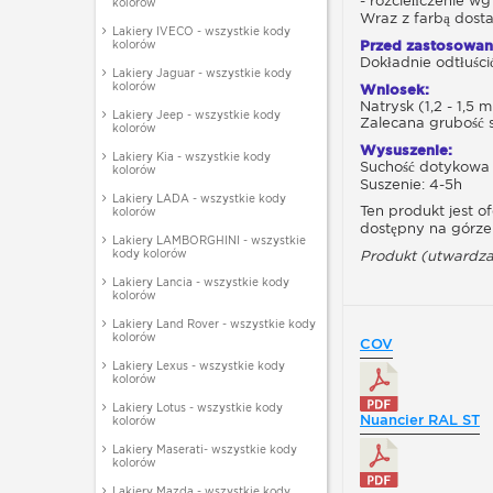
- rozcieńczenie wg 
kolorów
Wraz z farbą dosta
Lakiery IVECO - wszystkie kody
kolorów
Przed zastosowan
Dokładnie odtłuści
Lakiery Jaguar - wszystkie kody
kolorów
Wniosek:
Natrysk (1,2 - 1,5
Lakiery Jeep - wszystkie kody
Zalecana grubość 
kolorów
Wysuszenie:
Lakiery Kia - wszystkie kody
Suchość dotykowa 
kolorów
Suszenie: 4-5h
Lakiery LADA - wszystkie kody
Ten produkt jest 
kolorów
dostępny na górze 
Lakiery LAMBORGHINI - wszystkie
kody kolorów
Produkt (utwardza
Lakiery Lancia - wszystkie kody
kolorów
Lakiery Land Rover - wszystkie kody
kolorów
COV
Lakiery Lexus - wszystkie kody
kolorów
Lakiery Lotus - wszystkie kody
Nuancier RAL ST
kolorów
Lakiery Maserati- wszystkie kody
kolorów
Lakiery Mazda - wszystkie kody