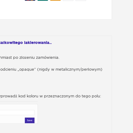
całkowitego lakierowania..
hmiast po złożeniu zamówienia.
m odcieniu „opaque” (nigdy w metalicznym/perłowym)
” wprowadź kod koloru w przeznaczonym do tego polu: