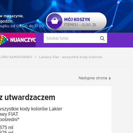
w magazynie,
MÓJ KOSZYK
godzin.
ITEM(S)
0,00 ZŁ
-
piątku od 08:00 do 17:00
NUAŃCZYCY
LORU SAMOCHODU
>
Lakiery Fiat - wszystkie kody kolorów
Następna strona
a z utwardzaczem
szystkie kody kolorów
Lakier
owy
FIAT
pośredni*
,375 ml
,875 ml