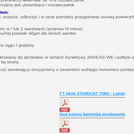
preferencji lakiernika: ok. 10% rozcieńczalnik
rczany jest utwardzacz i rozcieńczalnik
iem:
ć, oczyścić, odkurzyć i w razie potrzeby przygotować surową powierzc
 mm) w 1 lub 2 warstwach (przerwa 10 minut)
suchej powłoki: 60µm dla dwóch warstw
w ciągu 1 godziny
oferowany do sprzedaży w ramach Dyrektywy 2004/42/WE i polityki ogr
tej strony.
cz) zawierający izocyjaniany o zawartości wolnego monomeru poniże
FT Série STARDUST 7080 - Lakier
Kod koloru barwnika producenta