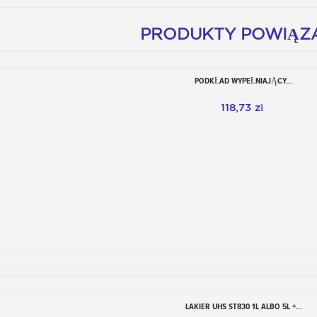
PRODUKTY POWIĄZ
PODKŁAD WYPEŁNIAJĄCY...
Dodaj do koszyka
118,73 zł
LAKIER UHS ST830 1L ALBO 5L +...
Dodaj do koszyka