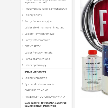
wysoka odporność
Fosforyzujące farby samochodowe
Lakiery Candy
Farby fluorescencyjne
Lakier efekt marmuru i kryształu
Lakiery Termochromowe
Farby fotochromowe
EFEKT RDZY
Lakier Perłowy Kryształ
Farba czarne światło
Lakier opalizujący
EFEKTY CHROMOWE
Lakiery chromowe
System do chromowania
CHROME AT HOME
PRODUKTY DO CHROMOWANIA
NASZ ZAKRES LAKIERÓW DO KAROSERII
SAMOCHEDOWE, MOTOCYKLI,