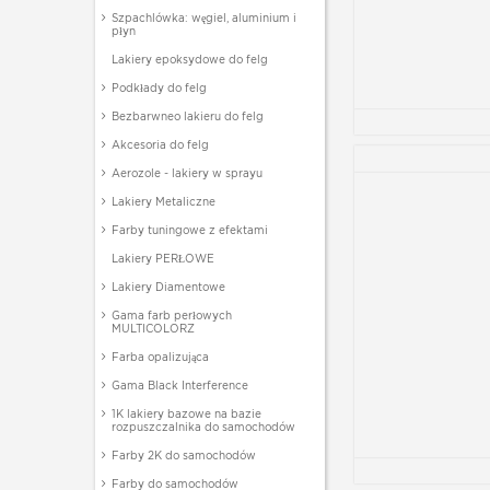
Szpachlówka: węgiel, aluminium i
płyn
Lakiery epoksydowe do felg
Podkłady do felg
Bezbarwneo lakieru do felg
Akcesoria do felg
Aerozole - lakiery w sprayu
Lakiery Metaliczne
Farby tuningowe z efektami
Lakiery PERŁOWE
Lakiery Diamentowe
Gama farb perłowych
MULTICOLORZ
Farba opalizująca
Gama Black Interference
1K lakiery bazowe na bazie
rozpuszczalnika do samochodów
Farby 2K do samochodów
Farby do samochodów