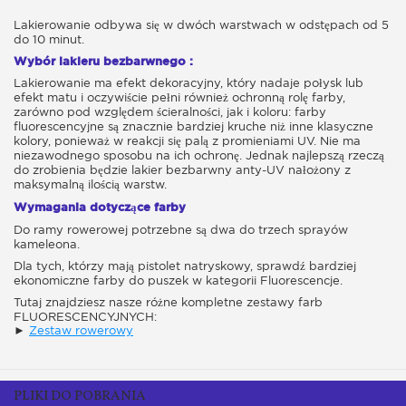
Lakierowanie odbywa się w dwóch warstwach w odstępach od 5
do 10 minut.
Wybór lakieru bezbarwnego :
Lakierowanie ma efekt dekoracyjny, który nadaje połysk lub
efekt matu i oczywiście pełni również ochronną rolę farby,
zarówno pod względem ścieralności, jak i koloru: farby
fluorescencyjne są znacznie bardziej kruche niż inne klasyczne
kolory, ponieważ w reakcji się palą z promieniami UV. Nie ma
niezawodnego sposobu na ich ochronę. Jednak najlepszą rzeczą
do zrobienia będzie lakier bezbarwny anty-UV nałożony z
maksymalną ilością warstw.
Wymagania dotyczące farby
Do ramy rowerowej potrzebne są dwa do trzech sprayów
kameleona.
Dla tych, którzy mają pistolet natryskowy, sprawdź bardziej
ekonomiczne farby do puszek w kategorii Fluorescencje.
Tutaj znajdziesz nasze różne kompletne zestawy farb
FLUORESCENCYJNYCH:
►
Zestaw rowerowy
PLIKI DO POBRANIA