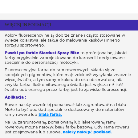
WIĘCEJ INFORMACJI
Kolory fluorescencyjne są dobrze znane i często stosowane w
świecie kolarstwa, ale także do malowania kasków i innego
sprzętu sportowego.
Puszki po farbie Stardust Spray Bike
to profesjonalnej jakości
farby oryginalnie zaprojektowane do karoserii i dedykowane
specjalnie do personalizacji motocykli.
Fluorescencyjna farba do ram rowerowych składa się ze
specjalnych pigmentów, które mają zdolność wysyłania znacznie
więcej światła, a tym samym koloru do oka obserwatora, niż
zwykła farba. Ilość emitowanego światła jest większa niż ilość
światła odbieranego przez farbę, jest to zjawisko fluorescencji.
Aplikacja :
Rower należy wcześniej pomalować lub zagruntować na biało.
Może to być podkład specjalnie dostosowany do materiałów
ramy roweru lub
biała farba.
Na już zagruntowaną, pomalowaną lub lakierowaną ramę
rowerową można nałożyć białą farbę bazową. Gdy rama roweru
jest zdejmowana lub surowa,
należy nałożyć podkład.