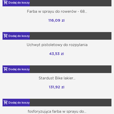
Dodaj do koszyka
Farba w sprayu do rowerów - 68...
116,09 zł
Dodaj do koszyka
Uchwyt pistoletowy do rozpylania
43,53 zł
Dodaj do koszyka
Stardust Bike lakier...
131,92 zł
Dodaj do koszyka
fosforyzująca farba w sprayu do...