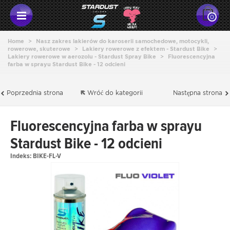
0
Home
>
Nasz zakres lakierów do karoserii samochedowe, motocykli,
rowerowe, skuterowe
>
Lakiery rowerowe z efektem - Stardust Bike
>
Lakiery rowerowe w aerozolu - Stardust Spray Bike
>
Fluorescencyjna
farba w sprayu Stardust Bike - 12 odcieni
Poprzednia strona
Wróć do kategorii
Następna strona
Fluorescencyjna farba w sprayu
Stardust Bike - 12 odcieni
Indeks:
BIKE-FL-V