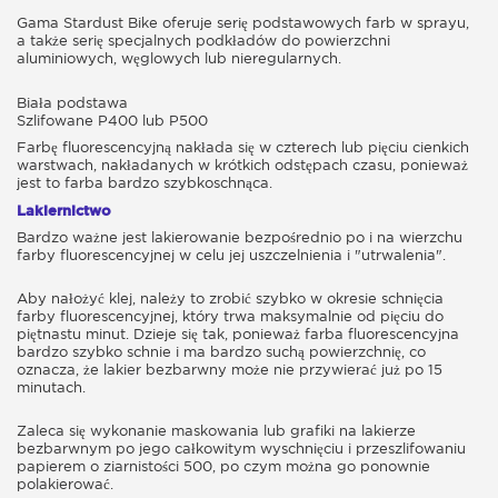
Gama Stardust Bike oferuje serię podstawowych farb w sprayu,
a także serię specjalnych podkładów do powierzchni
aluminiowych, węglowych lub nieregularnych.
Biała podstawa
Szlifowane P400 lub P500
Farbę fluorescencyjną nakłada się w czterech lub pięciu cienkich
warstwach, nakładanych w krótkich odstępach czasu, ponieważ
jest to farba bardzo szybkoschnąca.
Lakiernictwo
Bardzo ważne jest lakierowanie bezpośrednio po i na wierzchu
farby fluorescencyjnej w celu jej uszczelnienia i "utrwalenia".
Aby nałożyć klej, należy to zrobić szybko w okresie schnięcia
farby fluorescencyjnej, który trwa maksymalnie od pięciu do
piętnastu minut. Dzieje się tak, ponieważ farba fluorescencyjna
bardzo szybko schnie i ma bardzo suchą powierzchnię, co
oznacza, że ​​lakier bezbarwny może nie przywierać już po 15
minutach.
Zaleca się wykonanie maskowania lub grafiki na lakierze
bezbarwnym po jego całkowitym wyschnięciu i przeszlifowaniu
papierem o ziarnistości 500, po czym można go ponownie
polakierować.