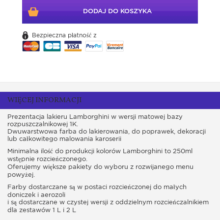
DODAJ DO KOSZYKA
Bezpieczna płatność z
WIĘCEJ INFORMACJI
Prezentacja lakieru Lamborghini w wersji matowej bazy
rozpuszczalnikowej 1K.
Dwuwarstwowa farba do lakierowania, do poprawek, dekoracji
lub całkowitego malowania karoserii
Minimalna ilość do produkcji kolorów Lamborghini to 250ml
wstępnie rozcieńczonego.
Oferujemy większe pakiety do wyboru z rozwijanego menu
powyżej.
Farby dostarczane są w postaci rozcieńczonej do małych
doniczek i aerozoli
i są dostarczane w czystej wersji z oddzielnym rozcieńczalnikiem
dla zestawów 1 L i 2 L