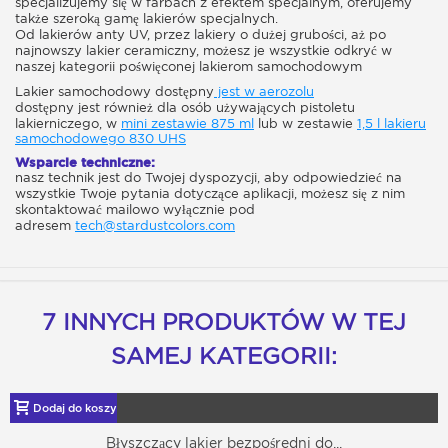
specjalizujemy się w farbach z efektem specjalnym, oferujemy
także szeroką gamę lakierów specjalnych.
Od lakierów anty UV, przez lakiery o dużej grubości, aż po
najnowszy lakier ceramiczny, możesz je wszystkie odkryć w
naszej kategorii poświęconej lakierom samochodowym
Lakier samochodowy dostępny
jest w aerozolu
dostępny jest również dla osób używających pistoletu
lakierniczego, w
mini zestawie 875 ml
lub w zestawie
1,5 l lakieru
samochodowego 830 UHS
Wsparcie techniczne:
nasz technik jest do Twojej dyspozycji, aby odpowiedzieć na
wszystkie Twoje pytania dotyczące aplikacji, możesz się z nim
skontaktować mailowo wyłącznie pod
adresem
tech@stardustcolors.com
7 INNYCH PRODUKTÓW W TEJ
SAMEJ KATEGORII:
Dodaj do koszyka
Błyszczący lakier bezpośredni do...