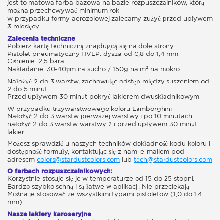
jest to matowa farba bazowa na bazie rozpuszczalników, którą
można przechowywać minimum rok
w przypadku formy aerozolowej zalecamy zużyć przed upływem
3 miesięcy
Zalecenia techniczne
Pobierz kartę techniczną znajdującą się na dole strony
Pistolet pneumatyczny HVLP: dysza od 0,8 do 1,4 mm
Ciśnienie: 2,5 bara
Nakładanie: 30-40µm na sucho / 150g na m² na mokro
Nałożyć 2 do 3 warstw, zachowując odstęp między suszeniem od
2 do 5 minut
Przed upływem 30 minut pokryć lakierem dwuskładnikowym
W przypadku trzywarstwowego koloru Lamborghini
Nałożyć 2 do 3 warstw pierwszej warstwy i po 10 minutach
nałożyć 2 do 3 warstw warstwy 2 i przed upływem 30 minut
lakier
Możesz sprawdzić u naszych techników dokładność kodu koloru i
dostępność formuły, kontaktując się z nami e-mailem pod
adresem
colors@stardustcolors.com
lub
tech@stardustcolors.com
O farbach rozpuszczalnikowych:
Korzystnie stosuje się je w temperaturze od 15 do 25 stopni.
Bardzo szybko schną i są łatwe w aplikacji. Nie przeciekają
Można je stosować ze wszystkimi typami pistoletów (1,0 do 1,4
mm)
Nasze lakiery karoseryjne