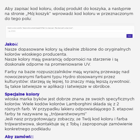
Aby zapisać kod koloru, dodaj produkt do koszyka, a następnie
na stronie „Mój koszyk” wprowadź kod koloru w przeznaczonym
do tego polu:
Jakość
Nasze dopasowane kolory są idealnie zbliżone do oryginalnych
kolorów włoskiego producenta.
Nasze kolory mają gwarancję odporności na starzenie i są
doskonale odporne na promieniowanie UV.
Farby na bazie rozpuszczalników mają wyraźną przewagę nad
nowoczesnymi farbami typu Hydro stosowanymi przez
kulturystów: starzeją się lepiej, to znaczy mają lepszą żywotność.
Są także łatwiejsze w aplikacji i łatwiejsze w obróbce.
Specjalne kolory
włoska marka byków jest dobrze znana ze swoich specyficznych
kolorów. Wiele kodów kolorów Lamborghini składa się z 2
różnych farb. W przypadku lakieru odpowiadającego 3. etapowi
farby te nazywane są „trójwarstwowymi”
Jeśli nasz przygotowujący zobaczy, że Twój kod koloru i farba
trójwarstwowa, skontaktuje się z Tobą i zaproponuje zamówienie
konkretnego podkładu
Aby zamówić: