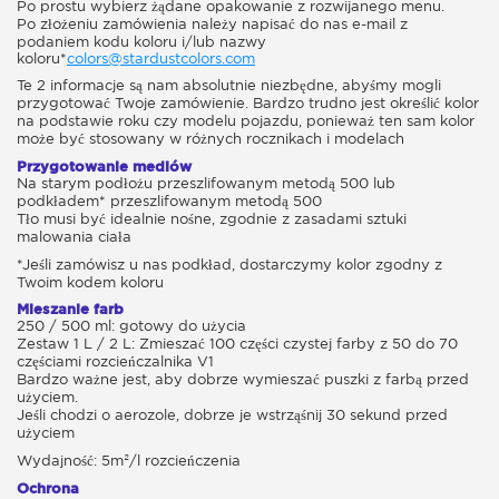
Po prostu wybierz żądane opakowanie z rozwijanego menu.
Po złożeniu zamówienia należy napisać do nas e-mail z
podaniem kodu koloru i/lub nazwy
koloru*
colors@stardustcolors.com
Te 2 informacje są nam absolutnie niezbędne, abyśmy mogli
przygotować Twoje zamówienie. Bardzo trudno jest określić kolor
na podstawie roku czy modelu pojazdu, ponieważ ten sam kolor
może być stosowany w różnych rocznikach i modelach
Przygotowanie mediów
Na starym podłożu przeszlifowanym metodą 500 lub
podkładem* przeszlifowanym metodą 500
Tło musi być idealnie nośne, zgodnie z zasadami sztuki
malowania ciała
*Jeśli zamówisz u nas podkład, dostarczymy kolor zgodny z
Twoim kodem koloru
Mieszanie farb
250 / 500 ml: gotowy do użycia
Zestaw 1 L / 2 L: Zmieszać 100 części czystej farby z 50 do 70
częściami rozcieńczalnika V1
Bardzo ważne jest, aby dobrze wymieszać puszki z farbą przed
użyciem.
Jeśli chodzi o aerozole, dobrze je wstrząśnij 30 sekund przed
użyciem
Wydajność: 5m²/l rozcieńczenia
Ochrona