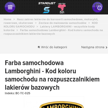
0
Home
>
Nasz zakres lakierów do karoserii samochedowe, motocykli,
rowerowe, skuterowe
>
Zestaw do malowania samochodów
>
KOD
KOLORU SAMOCHODU
>
Lakiery LAMBORGHINI - wszystkie kody
kolorów
>
Farba samochodowa Lamborghini - Kod koloru samochodu na
rozpuszczalnikiem lakierów bazowych
Wróć do kategorii
Następna strona
Farba samochodowa
Lamborghini - Kod koloru
samochodu na rozpuszczalnikiem
lakierów bazowych
Indeks:
BC-TC-025