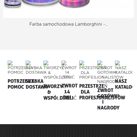
Farba samochodowa Lamborghini -...
POTRZEBNA
SZYBKA
NASZ
ZWROT
PRZESTRZEŃ
TWORZYĆ
POMOC
DOSTAWA
KATALOG
ZWROT
14
DLA
&
GOTÓWKI
DNI
PROFESJONALISTÓW
WSPÓŁDZIELIĆ
I
NAGRODY