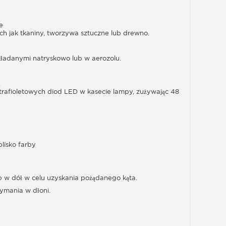
e
ch jak tkaniny, tworzywa sztuczne lub drewno.
akładanymi natryskowo lub w aerozolu.
.
trafioletowych diod LED w kasecie lampy, zużywając 48
lisko farby
b w dół w celu uzyskania pożądanego kąta.
ymania w dłoni.