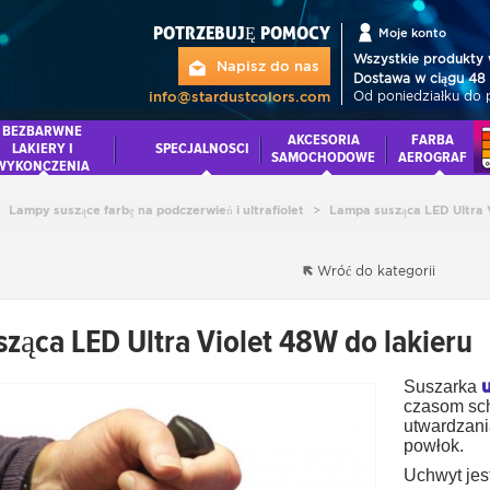
POTRZEBUJĘ POMOCY
Moje konto
Wszystkie produkty 
Napisz do nas
Dostawa w ciągu 48 
Od poniedziałku do 
info@stardustcolors.com
BEZBARWNE
AKCESORIA
FARBA
LAKIERY I
SPECJALNOSCI
SAMOCHODOWE
AEROGRAF
WYKONCZENIA
Lampy suszące farbę na podczerwień i ultrafiolet
>
Lampa susząca LED Ultra 
Wróć do kategorii
ząca LED Ultra Violet 48W do lakieru
Suszarka
czasom sch
utwardzania
powłok.
Uchwyt jes