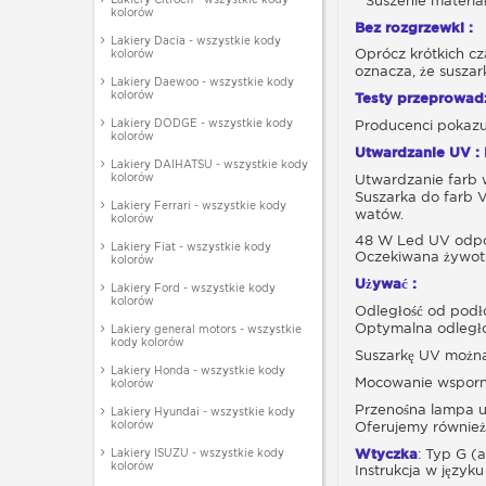
* Suszenie materia
kolorów
Bez rozgrzewki :
Lakiery Dacia - wszystkie kody
Oprócz krótkich cz
kolorów
oznacza, że suszar
Lakiery Daewoo - wszystkie kody
kolorów
Testy przeprowadz
Lakiery DODGE - wszystkie kody
Producenci pokazuj
kolorów
Utwardzanie UV : 
Lakiery DAIHATSU - wszystkie kody
kolorów
Utwardzanie farb w
Suszarka do farb 
Lakiery Ferrari - wszystkie kody
watów.
kolorów
48 W Led UV odpo
Lakiery Fiat - wszystkie kody
Oczekiwana żywotn
kolorów
Używać :
Lakiery Ford - wszystkie kody
kolorów
Odległość od podło
Optymalna odległoś
Lakiery general motors - wszystkie
kody kolorów
Suszarkę UV można 
Lakiery Honda - wszystkie kody
Mocowanie wsporni
kolorów
Przenośna lampa u
Lakiery Hyundai - wszystkie kody
kolorów
Oferujemy również
Lakiery ISUZU - wszystkie kody
Wtyczka
: Typ G (
kolorów
Instrukcja w języku