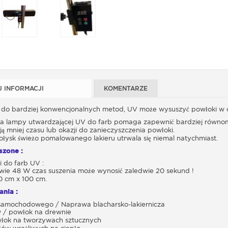
J INFORMACJI
KOMENTARZE
 do bardziej konwencjonalnych metod, UV może wysuszyć powłoki w ci
ęcia lampy utwardzającej UV do farb pomaga zapewnić bardziej równo
ją mniej czasu lub okazji do zanieczyszczenia powłoki.
łysk świeżo pomalowanego lakieru utrwala się niemal natychmiast.
szone :
i do farb UV :
dwie 48 W czas suszenia może wynosić zaledwie 20 sekund !
0 cm x 100 cm.
nia :
u samochodowego / Naprawa blacharsko-lakiernicza
w / powłok na drewnie
łok na tworzywach sztucznych