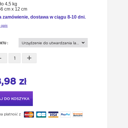
ło 4,5 kg
56 cm x 12 cm
 zamówienie, dostawa w ciągu 8-10 dni.
 opis
KTU :
Urządzenie do utwardzania lakieru UV LED
-
+
,98 zł
J DO KOSZYKA
a płatność z