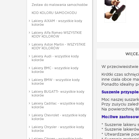
Zestaw do malowania samochodów
KOD KOLORU SAMOCHODU
Lakiery AIXAM - wszystkie kody
kolorów
Lakiery Alfa Romeo WSZYSTKIE
KODY KOLORÓW
Lakiery Aston Martin - WSZYSTKIE
KODY KOLORÓW
WIĘCE
Lakiery Audi - wszystkie kody
kolorów
W przeciwieństwie
Lakiery BMC - wszystkie kody
kolorów
Krótki czas schni
inne ciała obce ma
Lakiery BMW - wszystkie kody
kolorów
Ponadto idealny po
Lakiery BUGATTI- wszystkie kody
Suszenie przyspie
kolorów
Moc naszej suszark
Lakiery Cadillac - wszystkie kody
Przy zużyciu zale
kolorów
Na powierzchnię 8
Lakiery Chevrolet - wszystkie kody
Możliwe zastosowa
kolorów
* Suszenie lakier
Lakiery Chrysler - wszystkie kody
* Suszenie lakieró
kolorów
* Utwardzanie pow
Lakiery Citroen - wszystkie kody