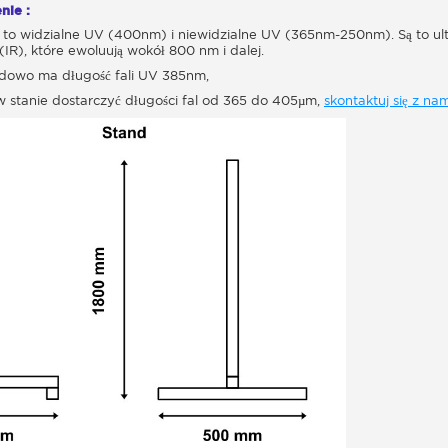
nie :
e to widzialne UV (400nm) i niewidzialne UV (365nm-250nm). Są to ultr
IR), które ewoluują wokół 800 nm i dalej.
dowo ma długość fali UV 385nm,
w stanie dostarczyć długości fal od 365 do 405µm,
skontaktuj się z nam