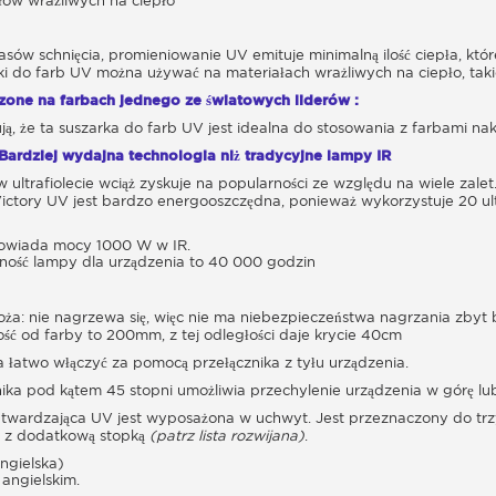
łów wrażliwych na ciepło
asów schnięcia, promieniowanie UV emituje minimalną ilość ciepła, któr
ki do farb UV można używać na materiałach wrażliwych na ciepło, taki
one na farbach jednego ze światowych liderów :
ą, że ta suszarka do farb UV jest idealna do stosowania z farbami n
Bardziej wydajna technologia niż tradycyjne lampy IR
 ultrafiolecie wciąż zyskuje na popularności ze względu na wiele zalet
Victory UV jest bardzo energooszczędna, ponieważ wykorzystuje 20 ul
wiada mocy 1000 W w IR.
ość lampy dla urządzenia to 40 000 godzin
ża: nie nagrzewa się, więc nie ma niebezpieczeństwa nagrzania zbyt b
ć od farby to 200mm, z tej odległości daje krycie 40cm
łatwo włączyć za pomocą przełącznika z tyłu urządzenia.
ka pod kątem 45 stopni umożliwia przechylenie urządzenia w górę lu
twardzająca UV jest wyposażona w uchwyt. Jest przeznaczony do trz
 z dodatkową stopką
(patrz lista rozwijana)
.
angielska)
 angielskim.