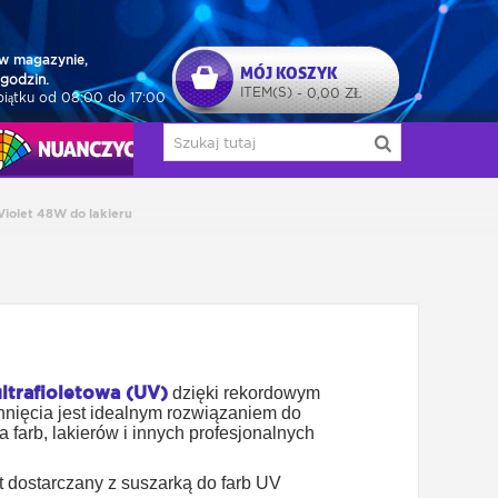
w magazynie,
MÓJ KOSZYK
godzin.
ITEM(S)
0,00 ZŁ
-
piątku od 08:00 do 17:00
NUAŃCZYCY
Violet 48W do lakieru
ultrafioletowa (UV)
dzięki rekordowym
nięcia jest idealnym rozwiązaniem do
 farb, lakierów i innych profesjonalnych
t dostarczany z suszarką do farb UV