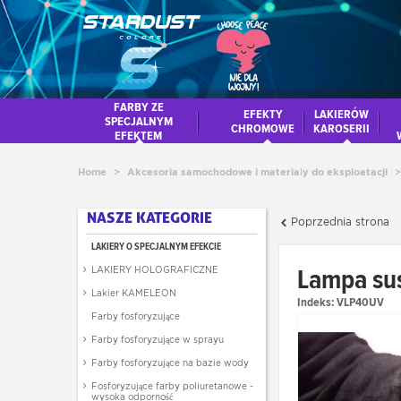
FARBY ZE
EFEKTY
LAKIERÓW
SPECJALNYM
CHROMOWE
KAROSERII
EFEKTEM
Home
>
Akcesoria samochodowe i materiały do eksploatacji
>
NASZE KATEGORIE
Poprzednia strona
LAKIERY O SPECJALNYM EFEKCIE
Lampa sus
LAKIERY HOLOGRAFICZNE
Lakier KAMELEON
Indeks:
VLP40UV
Farby fosforyzujące
Farby fosforyzujące w sprayu
Farby fosforyzujące na bazie wody
Fosforyzujące farby poliuretanowe -
wysoka odporność