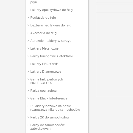
płyn
Lakiery epoksydowe do felg
Podkłady do felg
Bezbarwneo lakieru do felg
Akcesoria do felg
Aerozole - lakiery w sprayu
Lakiery Metaliczne
Farby tuningowe z efektami
Lakiery PERŁOWE
Lakiery Diamentowe
Gama farb perłowych
MULTICOLORZ
Farba opalizująca
Gama Black Interference
1K lakiery bazowe na bazie
rozpuszczalnika do samochodów
Farby 2K do samochodów
Farby do samochodów
zabytkowych