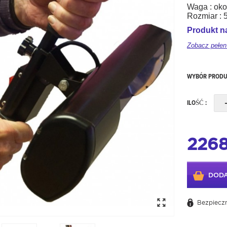
Waga : oko
Rozmiar : 
Produkt na
Zobacz pełen
WYBÓR PRODU
ILOŚĆ :
2268
DODA
Bezpieczn