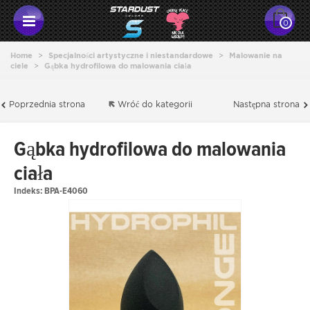
0
Home
>
Specjalności artystyczne i niestandardowe
>
Malowanie na
ciele
>
Gąbka hydrofilowa do malowania ciała
Poprzednia strona
Wróć do kategorii
Następna strona
Gąbka hydrofilowa do malowania
ciała
Indeks:
BPA-E4060