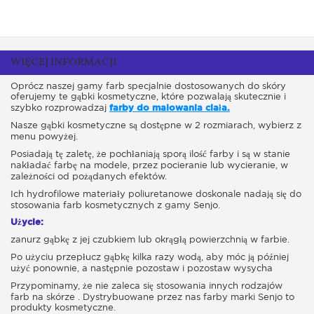
WIĘCEJ INFORMACJI
Oprócz naszej gamy farb specjalnie dostosowanych do skóry
oferujemy te gąbki kosmetyczne, które pozwalają skutecznie i
szybko rozprowadzaj
farby do malowania ciała.
Nasze gąbki kosmetyczne są dostępne w 2 rozmiarach, wybierz z
menu powyżej.
Posiadają tę zaletę, że pochłaniają sporą ilość farby i są w stanie
nakładać farbę na modele, przez pocieranie lub wycieranie, w
zależności od pożądanych efektów.
Ich hydrofilowe materiały poliuretanowe doskonale nadają się do
stosowania farb kosmetycznych z gamy Senjo.
Użycie:
zanurz gąbkę z jej czubkiem lub okrągłą powierzchnią w farbie.
Po użyciu przepłucz gąbkę kilka razy wodą, aby móc ją później
użyć ponownie, a następnie pozostaw i pozostaw wysycha
Przypominamy, że nie zaleca się stosowania innych rodzajów
farb na skórze . Dystrybuowane przez nas farby marki Senjo to
produkty kosmetyczne.