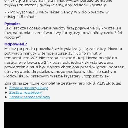
6 - W ciągu maksymalnie 2 minut wytrzyj bardzo delikatnie
miękką i zniszczoną gąbką ścierną, aby odsłonić kryształy.
7 - Po wyschnięciu nałóż lakier Candy w 2 do 5 warstw w
odstępie 5 minut.
Pytanie:
Jaki jest czas oczekiwania między fazą pojawienia się kryształu a
fazą nałożenia czarnej warstwy farby, czy powinniśmy czekać 24
godziny?
Odpowiedź:
Musisz po prostu poczekać, aż krystalizacja się zakończy. Może to
potrwać 2 minuty w temperaturze 35° lub 15 minut w
temperaturze 20°. Nie trzeba czekać dłużej. Można przejść do
następnego kroku po 24 godzinach, jednak skrystalizowana
powierzchnia musi być dobrze chroniona przed wilgocią, poprzez
utrzymywanie skrystalizowanego podłoża w idealnie suchym
środowisku, w przeciwnym razie kryształy „rozpuszczą się”.
Znajdź nasze różne kompletne zestawy farb KRISTALISER tutaj:
►
Zestaw motocyklowy
►
Zestaw rowerowy
►
Zestaw samochodowy