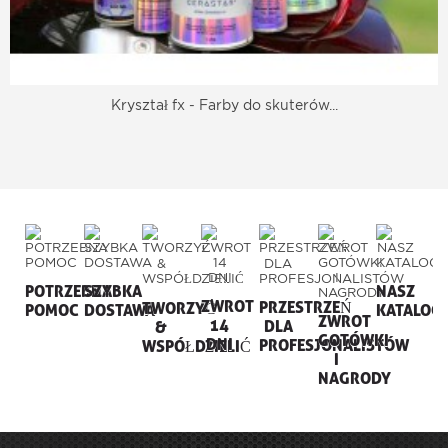
Kryształ fx - Farby do skuterów...
POTRZEBNA
SZYBKA
NASZ
ZWROT
PRZESTRZEŃ
TWORZYĆ
POMOC
DOSTAWA
KATALOG
ZWROT
14
DLA
&
GOTÓWKI
DNI
PROFESJONALISTÓW
WSPÓŁDZIELIĆ
I
NAGRODY