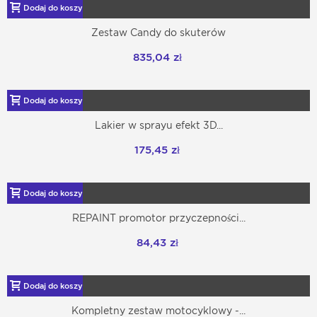
Dodaj do koszyka
Zestaw Candy do skuterów
835,04 zł
Dodaj do koszyka
Lakier w sprayu efekt 3D...
175,45 zł
Dodaj do koszyka
REPAINT promotor przyczepności...
84,43 zł
Dodaj do koszyka
Kompletny zestaw motocyklowy -...