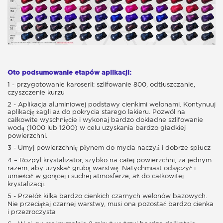
Oto podsumowanie etapów aplikacji:
1 - przygotowanie karoserii: szlifowanie 800, odtłuszczanie,
czyszczenie kurzu
2 - Aplikacja aluminiowej podstawy cienkimi welonami. Kontynuuj
aplikację żagli aż do pokrycia starego lakieru. Pozwól na
całkowite wyschnięcie i wykonaj bardzo dokładne szlifowanie
wodą (1000 lub 1200) w celu uzyskania bardzo gładkiej
powierzchni.
3 - Umyj powierzchnię płynem do mycia naczyń i dobrze spłucz
4 – Rozpyl krystalizator, szybko na całej powierzchni, za jednym
razem, aby uzyskać grubą warstwę. Natychmiast odsączyć i
umieścić w gorącej i suchej atmosferze, aż do całkowitej
krystalizacji.
5 - Przełóż kilka bardzo cienkich czarnych welonów bazowych.
Nie przeciążaj czarnej warstwy, musi ona pozostać bardzo cienka
i przezroczysta