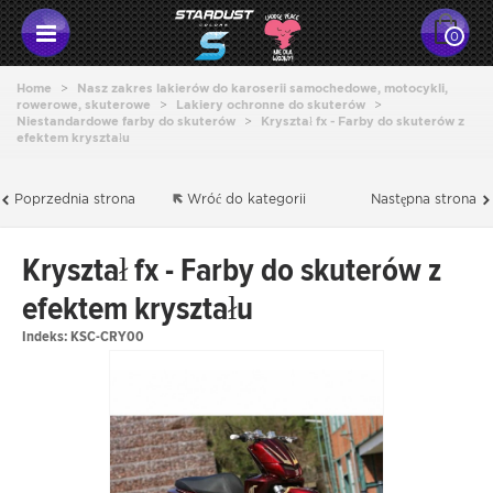
0
Home
>
Nasz zakres lakierów do karoserii samochedowe, motocykli,
rowerowe, skuterowe
>
Lakiery ochronne do skuterów
>
Niestandardowe farby do skuterów
>
Kryształ fx - Farby do skuterów z
efektem kryształu
Poprzednia strona
Wróć do kategorii
Następna strona
Kryształ fx - Farby do skuterów z
efektem kryształu
Indeks:
KSC-CRY00