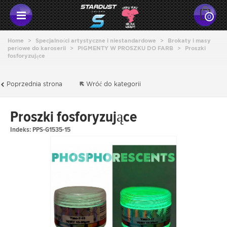
0
Home
>
Specjalności artystyczne i niestandardowe
>
Brokaty i masy
perłowe do karoserii
>
PIGMENTY W PROSZKU DO FARB
>
Proszki
fosforyzujące
Poprzednia strona
Wróć do kategorii
Proszki fosforyzujące
Indeks:
PPS-G1535-15