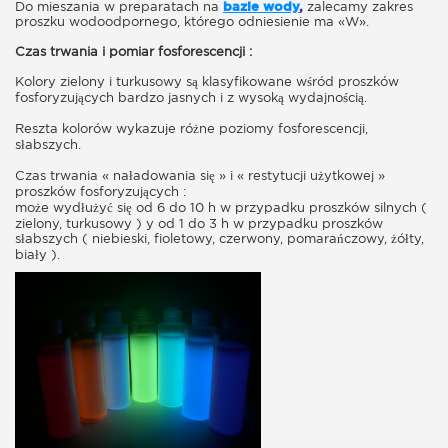
Do mieszania w preparatach na
bazie wody
,
zalecamy zakres
proszku wodoodpornego, którego odniesienie ma «W».
Czas trwania i pomiar fosforescencji :
Kolory zielony i turkusowy są klasyfikowane wśród proszków
fosforyzujących bardzo jasnych i z wysoką wydajnością.
Reszta kolorów wykazuje różne poziomy fosforescencji,
słabszych.
Czas trwania « naładowania się » i « restytucji użytkowej »
proszków fosforyzujących :
może wydłużyć się od 6 do 10 h w przypadku proszków silnych (
zielony, turkusowy ) y od 1 do 3 h w przypadku proszków
słabszych ( niebieski, fioletowy, czerwony, pomarańczowy, żółty,
biały ).