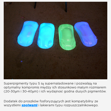
Superpigmenty typu S są supernaładowane i pozwalają na
optymalny kompromis między ich stosunkowo małym rozmiarem
(20-30µm i 30-40µm) i ich wydajność godna dużych pigmentów.
Dodatek do proszków fosforyzujących jest kompatybilny ze
wszystkimi
spoiwami
i lakierami typu rozpuszczalnikowego.