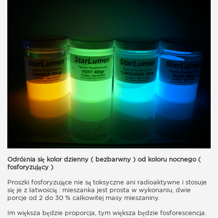
Odróżnia się kolor dzienny ( bezbarwny ) od koloru nocnego (
fosforyzujący )
Proszki fosforyzujące nie są toksyczne ani radioaktywne i stosuje
się je z łatwością : mieszanka jest prosta w wykonaniu, dwie
porcje od 2 do 30 % całkowitej masy mieszaniny.
Im większa będzie proporcja, tym większa będzie fosforescencja.