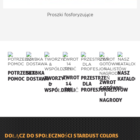
Proszki fosforyzujące
POTRZEBNA
SZYBKA
NASZ
ZWROT
PRZESTRZEŃ
TWORZYĆ
POMOC
DOSTAWA
KATALOG
ZWROT
14
DLA
&
GOTÓWKI
DNI
PROFESJONALISTÓW
WSPÓŁDZIELIĆ
I
NAGRODY
DOŁĄCZ DO SPOŁECZNOŚCI STARDUST COLORS