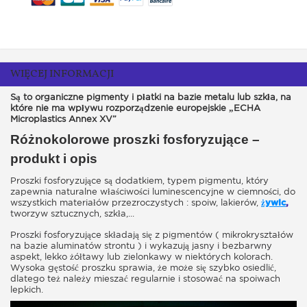
WIĘCEJ INFORMACJI
Są to organiczne pigmenty i płatki na bazie metalu lub szkła, na
które nie ma wpływu rozporządzenie europejskie „ECHA
Microplastics Annex XV”
Różnokolorowe proszki fosforyzujące –
produkt i opis
Proszki fosforyzujące są dodatkiem, typem pigmentu, który
zapewnia naturalne właściwości luminescencyjne w ciemności, do
wszystkich materiałów przezroczystych : spoiw, lakierów,
żywic
,
tworzyw sztucznych, szkła,...
Proszki fosforyzujące składają się z pigmentów ( mikrokryształów
na bazie aluminatów strontu ) i wykazują jasny i bezbarwny
aspekt, lekko żółtawy lub zielonkawy w niektórych kolorach.
Wysoka gęstość proszku sprawia, że może się szybko osiedlić,
dlatego też należy mieszać regularnie i stosować na spoiwach
lepkich.