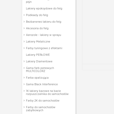
płyn
Lakiery epoksydowe do felg
Podkłady do felg
Bezbarwneo lakieru do felg
Akcesoria do felg
Aerozole - lakiery w sprayu
Lakiery Metaliczne
Farby tuningowe z efektami
Lakiery PERŁOWE
Lakiery Diamentowe
Gama farb perłowych
MULTICOLORZ
Farba opalizująca
Gama Black Interference
1K lakiery bazowe na bazie
rozpuszczalnika do samochodów
Farby 2K do samochodów
Farby do samochodów
zabytkowych