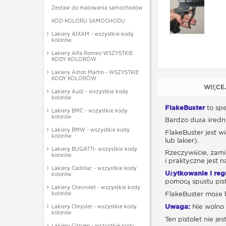
Zestaw do malowania samochodów
KOD KOLORU SAMOCHODU
Lakiery AIXAM - wszystkie kody
kolorów
Lakiery Alfa Romeo WSZYSTKIE
KODY KOLORÓW
Lakiery Aston Martin - WSZYSTKIE
KODY KOLORÓW
WIĘCE
Lakiery Audi - wszystkie kody
kolorów
FlakeBuster
to spe
Lakiery BMC - wszystkie kody
kolorów
Bardzo duża średn
Lakiery BMW - wszystkie kody
FlakeBuster jest 
kolorów
lub lakier).
Lakiery BUGATTI- wszystkie kody
Rzeczywiście, zam
kolorów
i praktyczne jest n
Lakiery Cadillac - wszystkie kody
Użytkowanie i reg
kolorów
pomocą spustu pis
Lakiery Chevrolet - wszystkie kody
kolorów
FlakeBuster może 
Uwaga:
Nie wolno 
Lakiery Chrysler - wszystkie kody
kolorów
Ten pistolet nie je
Lakiery Citroen - wszystkie kody