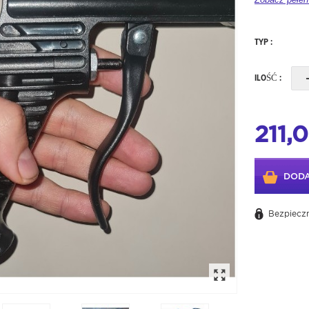
TYP :
ILOŚĆ :
211,0
DODA
Bezpieczn