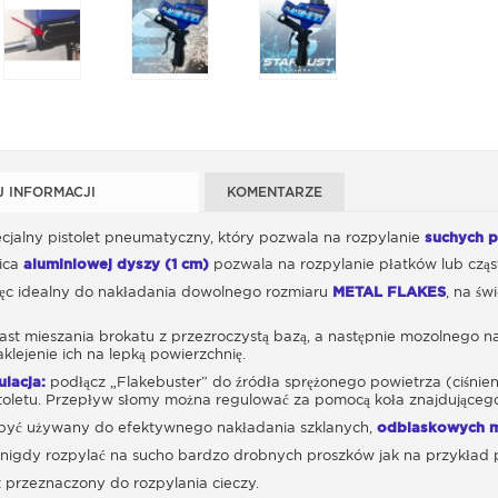
J INFORMACJI
KOMENTARZE
cjalny pistolet pneumatyczny, który pozwala na rozpylanie
suchych 
ica
aluminiowej dyszy (1 cm)
pozwala na rozpylanie płatków lub cząs
więc idealny do nakładania dowolnego rozmiaru
METAL FLAKES
, na św
iast mieszania brokatu z przezroczystą bazą, a następnie mozolnego 
aklejenie ich na lepką powierzchnię.
ulacja:
podłącz „Flakebuster” do źródła sprężonego powietrza (ciśnien
toletu. Przepływ słomy można regulować za pomocą koła znajdująceg
być używany do efektywnego nakładania szklanych,
odblaskowych m
nigdy rozpylać na sucho bardzo drobnych proszków jak na przykład 
st przeznaczony do rozpylania cieczy.