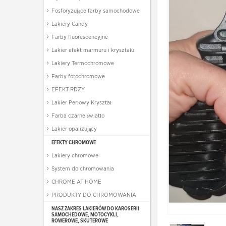
Fosforyzujące farby samochodowe
Lakiery Candy
Farby fluorescencyjne
Lakier efekt marmuru i kryształu
Lakiery Termochromowe
Farby fotochromowe
EFEKT RDZY
Lakier Perłowy Kryształ
Farba czarne światło
Lakier opalizujący
EFEKTY CHROMOWE
Lakiery chromowe
System do chromowania
CHROME AT HOME
PRODUKTY DO CHROMOWANIA
NASZ ZAKRES LAKIERÓW DO KAROSERII
SAMOCHEDOWE, MOTOCYKLI,
ROWEROWE, SKUTEROWE