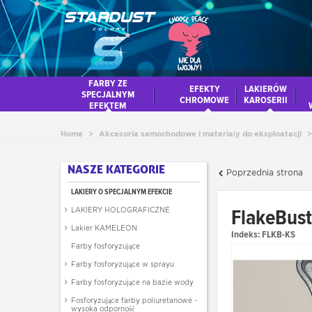
FARBY ZE
EFEKTY
LAKIERÓW
SPECJALNYM
CHROMOWE
KAROSERII
EFEKTEM
Home
>
Akcesoria samochodowe i materiały do eksploatacji
>
NASZE KATEGORIE
Poprzednia strona
LAKIERY O SPECJALNYM EFEKCIE
FlakeBust
LAKIERY HOLOGRAFICZNE
Lakier KAMELEON
Indeks:
FLKB-KS
Farby fosforyzujące
Farby fosforyzujące w sprayu
Farby fosforyzujące na bazie wody
Fosforyzujące farby poliuretanowe -
wysoka odporność