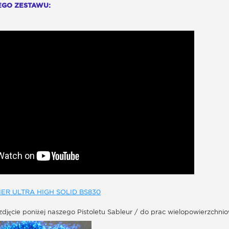
TEGO ZESTAWU:
ER ULTRA HIGH SOLID BS830
a zdjęcie poniżej naszego Pistoletu Sableur / do prac wielopowierzchni