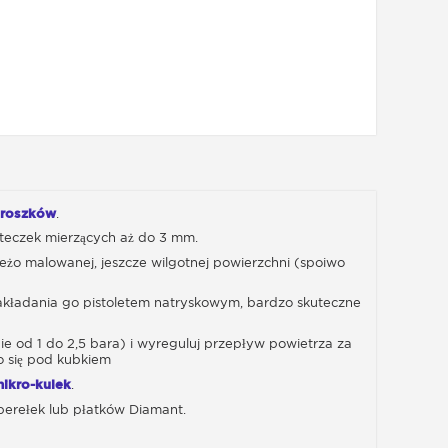
proszków
.
teczek mierzących aż do 3 mm.
ieżo malowanej, jeszcze wilgotnej powierzchni (spoiwo
nakładania go pistoletem natryskowym, bardzo skuteczne
ie od 1 do 2,5 bara) i wyreguluj przepływ powietrza za
o się pod kubkiem
ikro-kulek
.
perełek lub płatków Diamant.