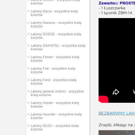
Zawartość PROS
kolorów
- 1 Łuszczarka
Lakiery Dacia - wszystkie kody
- 1 łącznik ZBM-14
kolorów
Lakiery Daewoo - wszystkie kody
kolorów
Lakiery DODGE - wszystkie kody
kolorów
Lakiery DAIHATSU - wszystkie kody
kolorów
Lakiery Ferrari - wszystkie kody
kolorów
Lakiery Fiat - wszystkie kody
kolorów
Lakiery Ford - wszystkie kody
kolorów
Lakiery general motors - wszystkie
kody kolorów
Lakiery Honda - wszystkie kody
kolorów
BEZBARWNY LAKI
Lakiery Hyundai - wszystkie kody
kolorów
Znajdź, klikając n
Lakiery ISUZU - wszystkie kody
kolorów