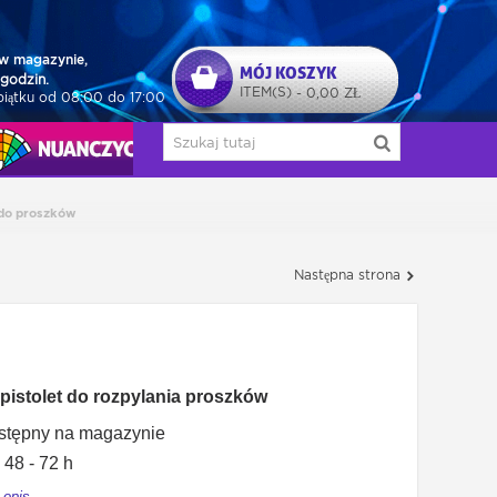
w magazynie,
MÓJ KOSZYK
godzin.
ITEM(S)
0,00 ZŁ
-
piątku od 08:00 do 17:00
NUAŃCZYCY
 do proszków
Następna strona
pistolet do rozpylania proszków
stępny na magazynie
48 - 72 h
 opis