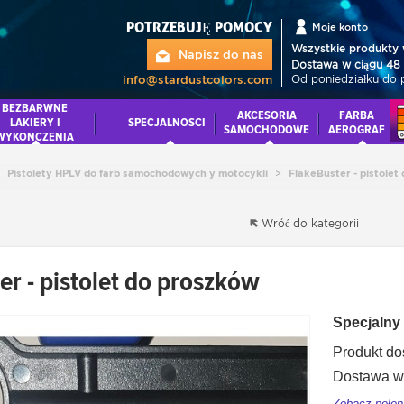
POTRZEBUJĘ POMOCY
Moje konto
Wszystkie produkty 
Napisz do nas
Dostawa w ciągu 48 
Od poniedziałku do 
info@stardustcolors.com
BEZBARWNE
AKCESORIA
FARBA
LAKIERY I
SPECJALNOSCI
SAMOCHODOWE
AEROGRAF
WYKONCZENIA
Pistolety HPLV do farb samochodowych y motocykli
>
FlakeBuster - pistolet
Wróć do kategorii
er - pistolet do proszków
Specjalny 
Produkt do
Dostawa w 
Zobacz pełen