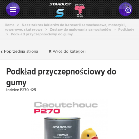
0
Home
>
Nasz zakres lakierów do karoserii samochedowe, motocykli,
rowerowe, skuterowe
>
Zestaw do malowania samochodów
>
Podkłady
>
Podkład przyczepnościowy do gumy
Poprzednia strona
Wróć do kategorii
Podkład przyczepnościowy do
gumy
Indeks:
P270-125