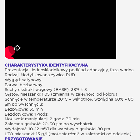
CHARAKTERYSTYKA IDENTYFIKACYJNA
Prezentacja: Jednoskładnikowy podkład adhezyjny, faza wodna
Rodzaj: Modyfikowana żywica PUD
Wygląd: satynowy
Barwa: bezbarwny
Suchy ekstrakt wagowy (BASE): 38% ± 3
Gęstość mieszanki: 1,05 (zmienna w zależności od koloru)
Schnięcie w temperaturze 20°C – wilgotność względna 60% – 80
µm po wyschnięciu:
Bezpyłowe: 35 min
Bezdotykowe: 1 godz.
Możliwość manipulacji: 2 godz. 30 min
Zalecana grubość: 20–30 µm po wyschnięciu
Wydajność: 10–12 m²/l dla warstwy o grubości 80 µm
LZO mieszanki: 13 g/l (może się różnić w zależności od odcienia)
PRZYGOTOWANIE