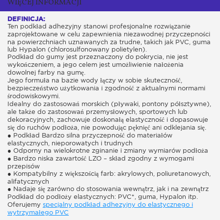
WIĘCEJ INFORMACJI
DEFINICJA:
Ten podkład adhezyjny stanowi profesjonalne rozwiązanie
zaprojektowane w celu zapewnienia niezawodnej przyczepności
na powierzchniach uznawanych za trudne, takich jak PVC, guma
lub Hypalon (chlorosulfonowany polietylen).
Podkład do gumy jest przeznaczony do pokrycia, nie jest
wykończeniem, a jego celem jest umożliwienie nałożenia
dowolnej farby na gumę.
Jego formuła na bazie wody łączy w sobie skuteczność,
bezpieczeństwo użytkowania i zgodność z aktualnymi normami
środowiskowymi.
Idealny do zastosowań morskich (pływaki, pontony półsztywne),
ale także do zastosowań przemysłowych, sportowych lub
dekoracyjnych, zachowuje doskonałą elastyczność i dopasowuje
się do ruchów podłoża, nie powodując pęknięć ani odklejania się.
● Podkład Bardzo silna przyczepność do materiałów
elastycznych, nieporowatych i trudnych
● Odporny na wielokrotne zginanie i zmiany wymiarów podłoża
● Bardzo niska zawartość LZO – skład zgodny z wymogami
przepisów
● Kompatybilny z większością farb: akrylowych, poliuretanowych,
alifatycznych
● Nadaje się zarówno do stosowania wewnątrz, jak i na zewnątrz
Podkład do podłoży elastycznych: PVC*, guma, Hypalon itp.
Oferujemy
specjalny podkład adhezyjny do elastycznego i
wytrzymałego PVC