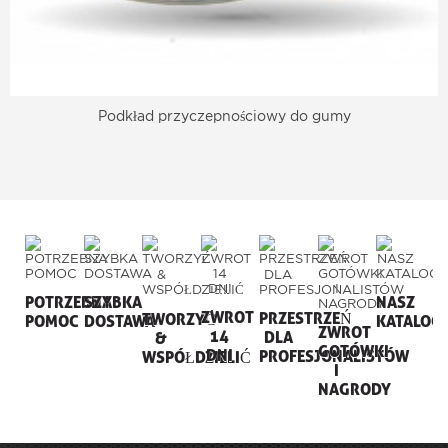
Podkład przyczepnościowy do gumy
POTRZEBNA
SZYBKA
NASZ
ZWROT
PRZESTRZEŃ
TWORZYĆ
POMOC
DOSTAWA
KATALOG
ZWROT
14
DLA
&
GOTÓWKI
DNI
PROFESJONALISTÓW
WSPÓŁDZIELIĆ
I
NAGRODY