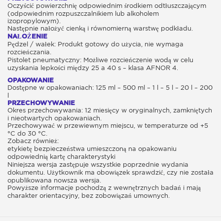
Oczyścić powierzchnię odpowiednim środkiem odtłuszczającym
(odpowiednim rozpuszczalnikiem lub alkoholem
izopropylowym).
Następnie nałożyć cienką i równomierną warstwę podkładu.
NAŁOŻENIE
Pędzel / wałek: Produkt gotowy do użycia, nie wymaga
rozcieńczania.
Pistolet pneumatyczny: Możliwe rozcieńczenie wodą w celu
uzyskania lepkości między 25 a 40 s – klasa AFNOR 4.
OPAKOWANIE
Dostępne w opakowaniach: 125 ml – 500 ml – 1 l – 5 l – 20 l – 200
l
PRZECHOWYWANIE
Okres przechowywania: 12 miesięcy w oryginalnych, zamkniętych
i nieotwartych opakowaniach.
Przechowywać w przewiewnym miejscu, w temperaturze od +5
°C do 30 °C.
Zobacz również:
etykietę bezpieczeństwa umieszczoną na opakowaniu
odpowiednią kartę charakterystyki
Niniejsza wersja zastępuje wszystkie poprzednie wydania
dokumentu. Użytkownik ma obowiązek sprawdzić, czy nie została
opublikowana nowsza wersja.
Powyższe informacje pochodzą z wewnętrznych badań i mają
charakter orientacyjny, bez zobowiązań umownych.