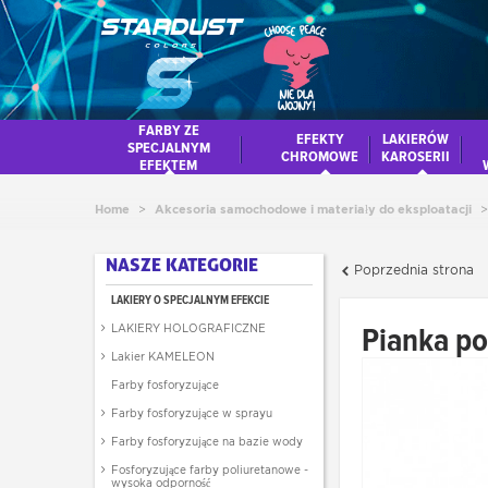
FARBY ZE
EFEKTY
LAKIERÓW
SPECJALNYM
CHROMOWE
KAROSERII
EFEKTEM
Home
>
Akcesoria samochodowe i materiały do eksploatacji
>
NASZE KATEGORIE
Poprzednia strona
LAKIERY O SPECJALNYM EFEKCIE
Pianka po
LAKIERY HOLOGRAFICZNE
Lakier KAMELEON
Farby fosforyzujące
Farby fosforyzujące w sprayu
Farby fosforyzujące na bazie wody
Fosforyzujące farby poliuretanowe -
wysoka odporność