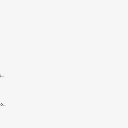
..
...