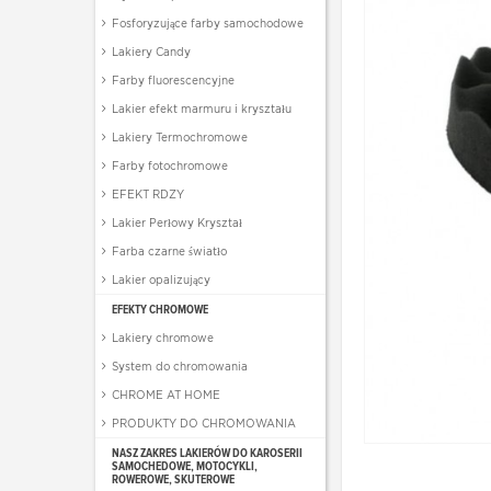
Fosforyzujące farby samochodowe
Lakiery Candy
Farby fluorescencyjne
Lakier efekt marmuru i kryształu
Lakiery Termochromowe
Farby fotochromowe
EFEKT RDZY
Lakier Perłowy Kryształ
Farba czarne światło
Lakier opalizujący
EFEKTY CHROMOWE
Lakiery chromowe
System do chromowania
CHROME AT HOME
PRODUKTY DO CHROMOWANIA
NASZ ZAKRES LAKIERÓW DO KAROSERII
SAMOCHEDOWE, MOTOCYKLI,
ROWEROWE, SKUTEROWE