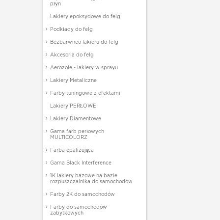
płyn
Lakiery epoksydowe do felg
Podkłady do felg
Bezbarwneo lakieru do felg
Akcesoria do felg
Aerozole - lakiery w sprayu
Lakiery Metaliczne
Farby tuningowe z efektami
Lakiery PERŁOWE
Lakiery Diamentowe
Gama farb perłowych
MULTICOLORZ
Farba opalizująca
Gama Black Interference
1K lakiery bazowe na bazie
rozpuszczalnika do samochodów
Farby 2K do samochodów
Farby do samochodów
zabytkowych