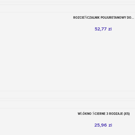
ROZCIEŃCZALNIK POLIURETANOWY DO...
Dodaj do koszyka
52,77 zł
WŁÓKNO ŚCIERNE 3 RODZAJE (X5)
Dodaj do koszyka
25,96 zł