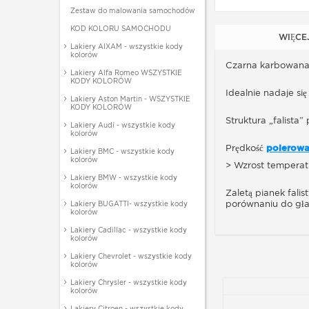
Zestaw do malowania samochodów
KOD KOLORU SAMOCHODU
WIĘCE
Lakiery AIXAM - wszystkie kody
kolorów
Czarna karbowana p
Lakiery Alfa Romeo WSZYSTKIE
KODY KOLORÓW
Idealnie nadaje si
Lakiery Aston Martin - WSZYSTKIE
KODY KOLORÓW
Struktura „falista
Lakiery Audi - wszystkie kody
kolorów
Prędkość
polerow
Lakiery BMC - wszystkie kody
kolorów
> Wzrost temperatu
Lakiery BMW - wszystkie kody
kolorów
Zaletą pianek fali
porównaniu do gła
Lakiery BUGATTI- wszystkie kody
kolorów
Lakiery Cadillac - wszystkie kody
kolorów
Lakiery Chevrolet - wszystkie kody
kolorów
Lakiery Chrysler - wszystkie kody
kolorów
Lakiery Citroen - wszystkie kody