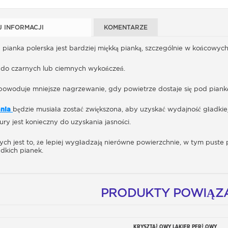
J INFORMACJI
KOMENTARZE
ianka polerska jest bardziej miękką pianką, szczególnie w końcowych
ę do czarnych lub ciemnych wykończeń.
” powoduje mniejsze nagrzewanie, gdy powietrze dostaje się pod piankę
ania
będzie musiała zostać zwiększona, aby uzyskać wydajność gładkiej 
ry jest konieczny do uzyskania jasności.
stych jest to, że lepiej wygładzają nierówne powierzchnie, w tym puste
dkich pianek.
PRODUKTY POWIĄZ
KRYSZTAŁOWY LAKIER PERŁOWY