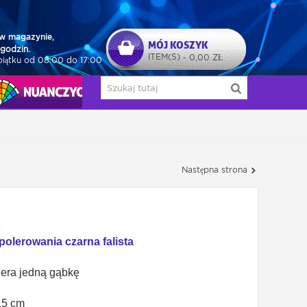
w magazynie,
MÓJ KOSZYK
godzin.
ITEM(S)
0,00 ZŁ
-
piątku od 08:00 do 17:00
NUAŃCZYCY
Następna strona
olerowania czarna falista
iera jedną gąbkę
15 cm