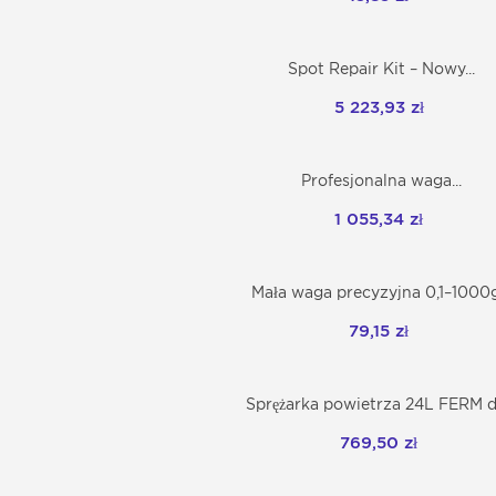
Spot Repair Kit – Nowy...
Dodaj do koszyka
5 223,93 zł
Profesjonalna waga...
Dodaj do koszyka
1 055,34 zł
Mała waga precyzyjna 0,1–1000g.
Dodaj do koszyka
79,15 zł
Sprężarka powietrza 24L FERM do
Dodaj do koszyka
769,50 zł