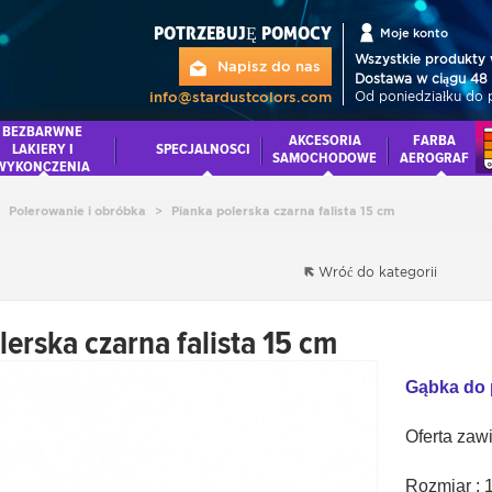
POTRZEBUJĘ POMOCY
Moje konto
Wszystkie produkty 
Napisz do nas
Dostawa w ciągu 48 
Od poniedziałku do 
info@stardustcolors.com
BEZBARWNE
AKCESORIA
FARBA
LAKIERY I
SPECJALNOSCI
SAMOCHODOWE
AEROGRAF
WYKONCZENIA
Polerowanie i obróbka
>
Pianka polerska czarna falista 15 cm
Wróć do kategorii
lerska czarna falista 15 cm
Gąbka do p
Oferta zaw
Rozmiar : 