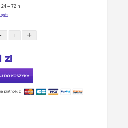
24 – 72 h
 opis
-
+
 zł
J DO KOSZYKA
a płatność z