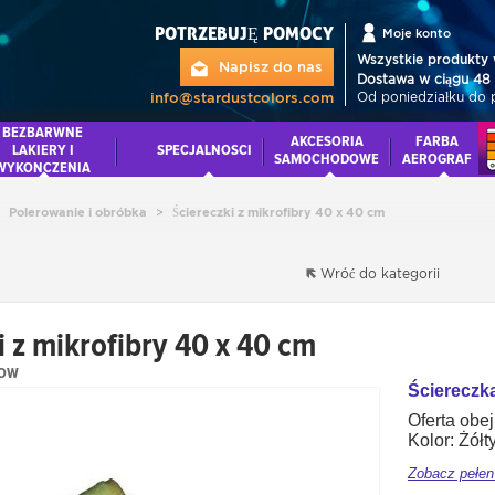
POTRZEBUJĘ POMOCY
Moje konto
Wszystkie produkty 
Napisz do nas
Dostawa w ciągu 48 
Od poniedziałku do 
info@stardustcolors.com
BEZBARWNE
AKCESORIA
FARBA
LAKIERY I
SPECJALNOSCI
SAMOCHODOWE
AEROGRAF
WYKONCZENIA
Polerowanie i obróbka
>
Ściereczki z mikrofibry 40 x 40 cm
Wróć do kategorii
i z mikrofibry 40 x 40 cm
LOW
Ściereczka
Oferta obe
Kolor: Żółt
Zobacz pełen