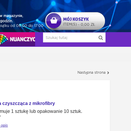
w magazynie,
MÓJ KOSZYK
godzin.
ITEM(S)
0,00 ZŁ
-
piątku od 08:00 do 17:00
NUAŃCZYCY
Następna strona
 czyszcząca z mikrofibry
jmuje 1 sztukę lub opakowanie 10 sztuk.
y
 opis