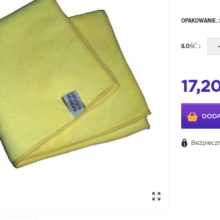
OPAKOWANIE. 
ILOŚĆ :
17,20
DODA
Bezpieczn