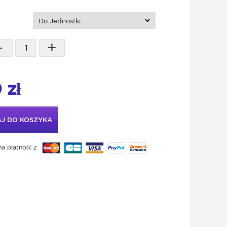
:
Do Jednostki
-
+
 zł
J DO KOSZYKA
a płatność z