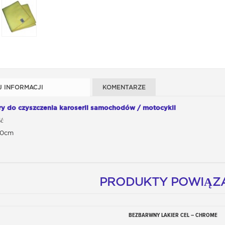
J INFORMACJI
KOMENTARZE
bry do czyszczenia karoserii samochodów / motocykli
ść
40cm
PRODUKTY POWIĄZ
BEZBARWNY LAKIER CEL – CHROME
Dodaj do koszyka