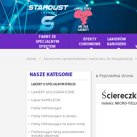
FARBY ZE
EFEKTY
LAKIERÓW
SPECJALNYM
CHROMOWE
KAROSERII
EFEKTEM
Home
>
Akcesoria samochodowe i materiały do eksploatacji
>
NASZE KATEGORIE
Poprzednia strona
LAKIERY O SPECJALNYM EFEKCIE
Ściereczk
LAKIERY HOLOGRAFICZNE
Lakier KAMELEON
Indeks:
MICRO-YEL
Farby fosforyzujące
Farby fosforyzujące w sprayu
Farby fosforyzujące na bazie wody
Fosforyzujące farby poliuretanowe -
wysoka odporność