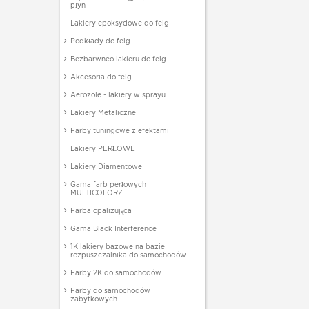
płyn
Lakiery epoksydowe do felg
Podkłady do felg
Bezbarwneo lakieru do felg
Akcesoria do felg
Aerozole - lakiery w sprayu
Lakiery Metaliczne
Farby tuningowe z efektami
Lakiery PERŁOWE
Lakiery Diamentowe
Gama farb perłowych
MULTICOLORZ
Farba opalizująca
Gama Black Interference
1K lakiery bazowe na bazie
rozpuszczalnika do samochodów
Farby 2K do samochodów
Farby do samochodów
zabytkowych