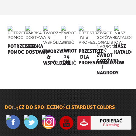
POTRZEBNA
SZYBKA
NASZ
ZWROT
PRZESTRZEŃ
TWORZYĆ
POMOC
DOSTAWA
KATALOG
ZWROT
14
DLA
&
GOTÓWKI
DNI
PROFESJONALISTÓW
WSPÓŁDZIELIĆ
I
NAGRODY
DOŁĄCZ DO SPOŁECZNOŚCI STARDUST COLORS