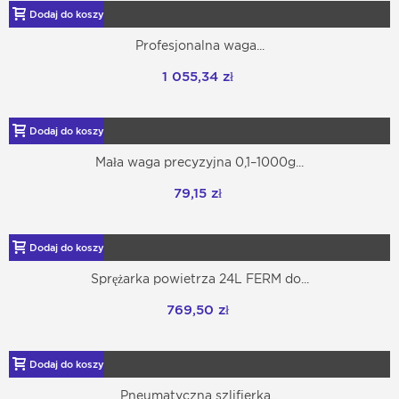
Dodaj do koszyka
Profesjonalna waga...
1 055,34 zł
Dodaj do koszyka
Mała waga precyzyjna 0,1–1000g...
79,15 zł
Dodaj do koszyka
Sprężarka powietrza 24L FERM do...
769,50 zł
Dodaj do koszyka
Pneumatyczna szlifierka...