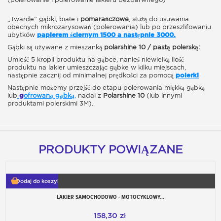
„Twarde” gąbki, białe i
pomarańczowe
, służą do usuwania
obecnych mikrozarysowań (polerowania) lub po przeszlifowaniu
ubytków
papierem ściernym 1500 a następnie 3000.
Gąbki są używane z mieszanką
polarshine 10 / pastą polerską:
Umieść 5 kropli produktu na gąbce, nanieś niewielką ilość
produktu na lakier umieszczając gąbke w kilku miejscach,
następnie zacznij od minimalnej prędkości za pomocą
polerki
Następnie możemy przejść do etapu polerowania miękką gąbką
lub
g
ofrowaną gąbką
,
nadal z
Polarshine 10
(lub innymi
produktami polerskimi 3M).
PRODUKTY POWIĄZANE
Dodaj do koszyka
LAKIER SAMOCHODOWO - MOTOCYKLOWY...
158,30 zł