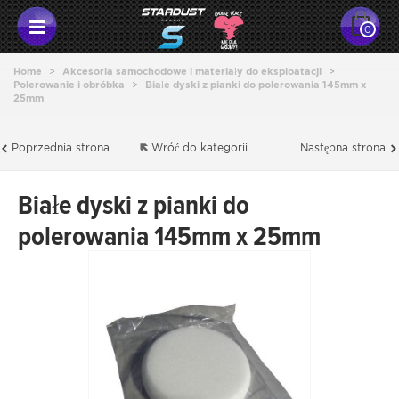
0
Home
>
Akcesoria samochodowe i materiały do eksploatacji
>
Polerowanie i obróbka
>
Białe dyski z pianki do polerowania 145mm x
25mm
Poprzednia strona
Wróć do kategorii
Następna strona
Białe dyski z pianki do
polerowania 145mm x 25mm