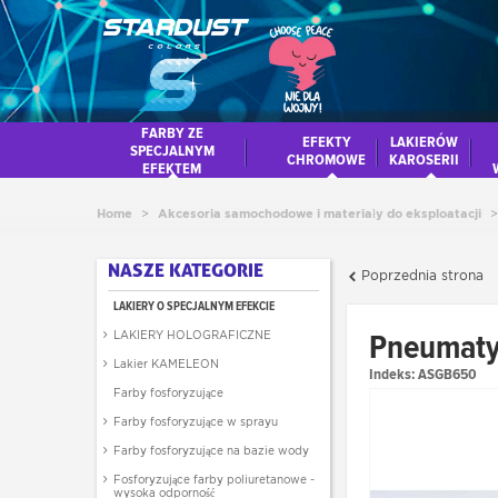
FARBY ZE
EFEKTY
LAKIERÓW
SPECJALNYM
CHROMOWE
KAROSERII
EFEKTEM
Home
>
Akcesoria samochodowe i materiały do eksploatacji
>
NASZE KATEGORIE
Poprzednia strona
LAKIERY O SPECJALNYM EFEKCIE
Pneumatyc
LAKIERY HOLOGRAFICZNE
Lakier KAMELEON
Indeks:
ASGB650
Farby fosforyzujące
Farby fosforyzujące w sprayu
Farby fosforyzujące na bazie wody
Fosforyzujące farby poliuretanowe -
wysoka odporność