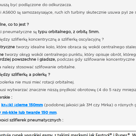
i muszą być podłączone do odkurzacza.
 i AS600 są samozasysające, ruch ich turbiny skutecznie usuwa pył ze 
ne, co to jest ?
rki pneumatyczne są
typu orbitalnego, z orbitą 5mm.
iędzy szlifierką koncentryczną a szlifierką oscylacyjną ?
ntryczne
tworzy idealne koło, które obraca się wokół centralnego stał
ne
tworzy okrąg wokół centralnego punktu, który opisuje obrót, któreg
dziej powszechne i gładsze,
podczas gdy szlifowanie koncentryczne 
 należy stosować szlifowanie orbitalne.
iędzy szlifierką a polerką ?
lerka nie musi mieć rotacji orbitalnej.
si wytwarzać znacznie niższą prędkość obrotową (4 do 5 razy mniejszą)
erskie :
krążki ścierne 150mm
(podobnej jakości jak 3M czy Mirka) o różnych
y miękkie lub twarde 150 mm
.
kości szlifierek pneumatycznych :