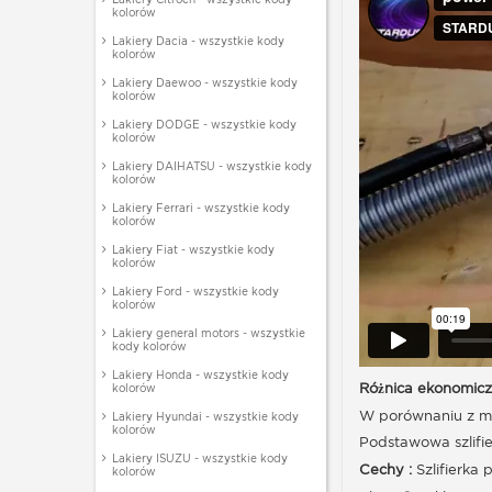
kolorów
Lakiery Dacia - wszystkie kody
kolorów
Lakiery Daewoo - wszystkie kody
kolorów
Lakiery DODGE - wszystkie kody
kolorów
Lakiery DAIHATSU - wszystkie kody
kolorów
Lakiery Ferrari - wszystkie kody
kolorów
Lakiery Fiat - wszystkie kody
kolorów
Lakiery Ford - wszystkie kody
kolorów
Lakiery general motors - wszystkie
kody kolorów
Lakiery Honda - wszystkie kody
Różnica ekonomicz
kolorów
W porównaniu z mo
Lakiery Hyundai - wszystkie kody
kolorów
Podstawowa szlifie
Lakiery ISUZU - wszystkie kody
Cechy :
Szlifierka 
kolorów