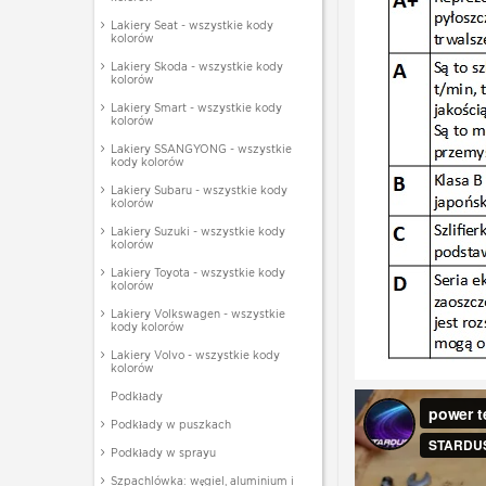
Lakiery Seat - wszystkie kody
kolorów
Lakiery Skoda - wszystkie kody
kolorów
Lakiery Smart - wszystkie kody
kolorów
Lakiery SSANGYONG - wszystkie
kody kolorów
Lakiery Subaru - wszystkie kody
kolorów
Lakiery Suzuki - wszystkie kody
kolorów
Lakiery Toyota - wszystkie kody
kolorów
Lakiery Volkswagen - wszystkie
kody kolorów
Lakiery Volvo - wszystkie kody
kolorów
Podkłady
Podkłady w puszkach
Podkłady w sprayu
Szpachlówka: węgiel, aluminium i