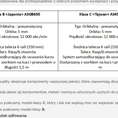
odstawowa dla profesjonalistów z dobrym poziomem wydajności i prz
ality obejmuje komponenty najwyższej jakości, które zapewniają dłuższ
kreśla jakość jej komponentów, metali i tworzyw sztucznych użytych do p
ku polecamy model klasy
C
, który i tak ma większą moc niż większość
tów polecamy model klasy
B.
ztek szlifowania