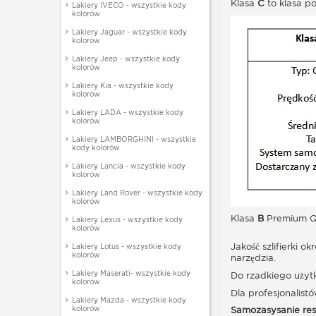
Klasa
C
to klasa p
Lakiery IVECO - wszystkie kody
kolorów
Lakiery Jaguar - wszystkie kody
kolorów
Lakiery Jeep - wszystkie kody
kolorów
Lakiery Kia - wszystkie kody
kolorów
Lakiery LADA - wszystkie kody
kolorów
Lakiery LAMBORGHINI - wszystkie
kody kolorów
Lakiery Lancia - wszystkie kody
kolorów
Lakiery Land Rover - wszystkie kody
kolorów
Klasa
B
Premium Qu
Lakiery Lexus - wszystkie kody
kolorów
Jakość szlifierki o
Lakiery Lotus - wszystkie kody
kolorów
narzędzia.
Lakiery Maserati- wszystkie kody
Do rzadkiego użyt
kolorów
Dla profesjonalis
Lakiery Mazda - wszystkie kody
kolorów
Samozasysanie res