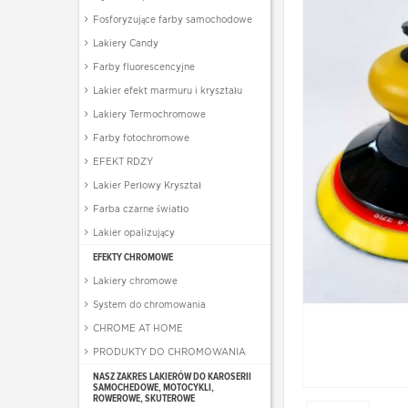
Fosforyzujące farby samochodowe
Lakiery Candy
Farby fluorescencyjne
Lakier efekt marmuru i kryształu
Lakiery Termochromowe
Farby fotochromowe
EFEKT RDZY
Lakier Perłowy Kryształ
Farba czarne światło
Lakier opalizujący
EFEKTY CHROMOWE
Lakiery chromowe
System do chromowania
CHROME AT HOME
PRODUKTY DO CHROMOWANIA
NASZ ZAKRES LAKIERÓW DO KAROSERII
SAMOCHEDOWE, MOTOCYKLI,
ROWEROWE, SKUTEROWE