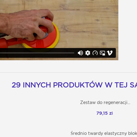
29 INNYCH PRODUKTÓW W TEJ SA
Zestaw do regeneracji...
Dodaj do koszyka
79,15 zł
Średnio twardy elastyczny blok.
Dodaj do koszyka