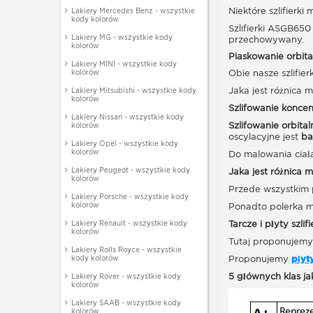
Niektóre szlifierk
Lakiery Mercedes Benz - wszystkie
kody kolorów
Szlifierki ASGB650
Lakiery MG - wszystkie kody
przechowywany.
kolorów
Piaskowanie orbital
Lakiery MINI - wszystkie kody
kolorów
Obie nasze szlifie
Jaka jest różnica m
Lakiery Mitsubishi - wszystkie kody
kolorów
Szlifowanie konce
Lakiery Nissan - wszystkie kody
Szlifowanie orbital
kolorów
oscylacyjne jest
bar
Lakiery Opel - wszystkie kody
kolorów
Do malowania ciała
Lakiery Peugeot - wszystkie kody
Jaka jest różnica m
kolorów
Przede wszystkim po
Lakiery Porsche - wszystkie kody
kolorów
Ponadto polerka mu
Lakiery Renault - wszystkie kody
Tarcze i płyty szlifi
kolorów
Tutaj proponujemy
Lakiery Rolls Royce - wszystkie
kody kolorów
Proponujemy
płyt
5 głównych klas ja
Lakiery Rover - wszystkie kody
kolorów
Lakiery SAAB - wszystkie kody
kolorów