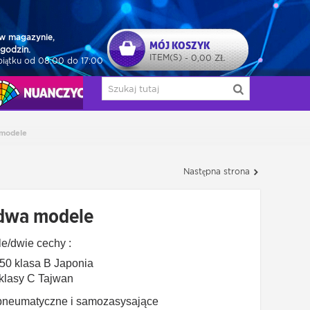
w magazynie,
MÓJ KOSZYK
godzin.
ITEM(S)
0,00 ZŁ
-
piątku od 08:00 do 17:00
NUAŃCZYCY
 modele
Następna strona
 dwa modele
e/dwie cechy :
 klasa B Japonia
lasy C Tajwan
 pneumatyczne i samozasysające