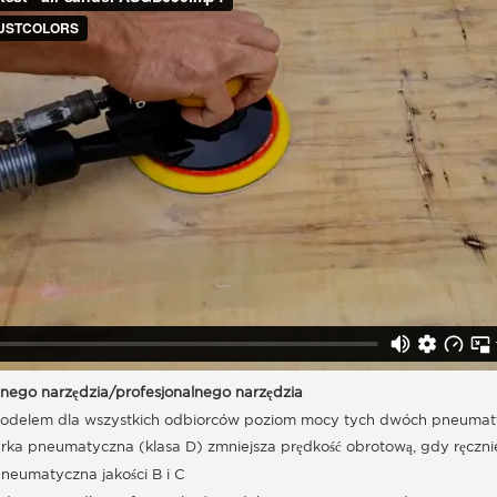
nego narzędzia/profesjonalnego narzędzia
delem dla wszystkich odbiorców poziom mocy tych dwóch pneumatyczn
rka pneumatyczna (klasa D) zmniejsza prędkość obrotową, gdy ręcznie
pneumatyczna jakości B i C