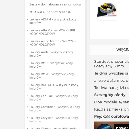
Zestaw do malowania samochodów
KOD KOLORU SAMOCHODU
Lakiery AIXAM - wszystkie kody
kolorów
Lakiery Alfa Romeo WSZYSTKIE
KODY KOLORÓW
Lakiery Aston Martin - WSZYSTKIE
KODY KOLORÓW
WIĘCE
Lakiery Audi - wszystkie kody
kolorów
Stardust proponuj
Lakiery BMC - wszystkie kody
i oscylację 5 mm.
kolorów
Te dwa wysokiej ja
Lakiery BMW - wszystkie kody
kolorów
a jego duża moc po
Lakiery BUGATTI- wszystkie kody
Te dwa narzędzia 
kolorów
Szczegóły oferty
Lakiery Cadillac - wszystkie kody
kolorów
Oba modele są samo
Lakiery Chevrolet - wszystkie kody
Każda szlifierka p
kolorów
Prędkość obrotowa
Lakiery Chrysler - wszystkie kody
kolorów
Lakiery Citroen - wszystkie kody