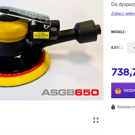
Do dyspozy
Zobacz pełen
MODELE :
ILOŚĆ :
738,
DODA
Bezpieczn