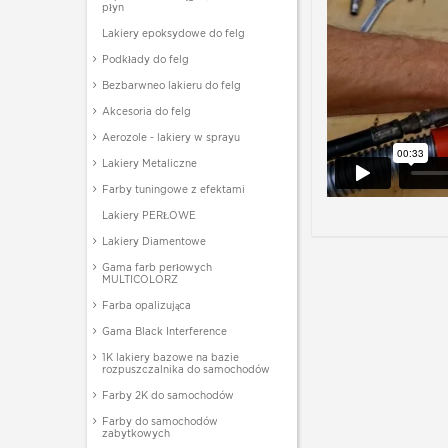
płyn
Lakiery epoksydowe do felg
Podkłady do felg
Bezbarwneo lakieru do felg
Akcesoria do felg
Aerozole - lakiery w sprayu
Lakiery Metaliczne
Farby tuningowe z efektami
Lakiery PERŁOWE
Lakiery Diamentowe
Gama farb perłowych
MULTICOLORZ
Farba opalizująca
Gama Black Interference
1K lakiery bazowe na bazie
rozpuszczalnika do samochodów
Farby 2K do samochodów
Farby do samochodów
zabytkowych