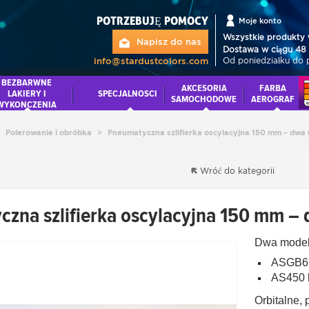
POTRZEBUJĘ POMOCY
Moje konto
Wszystkie produkty 
Napisz do nas
Dostawa w ciągu 48 
Od poniedziałku do 
info@stardustcolors.com
BEZBARWNE
AKCESORIA
FARBA
LAKIERY I
SPECJALNOSCI
SAMOCHODOWE
AEROGRAF
WYKONCZENIA
Polerowanie i obróbka
>
Pneumatyczna szlifierka oscylacyjna 150 mm – dwa
Wróć do kategorii
zna szlifierka oscylacyjna 150 mm –
Dwa model
ASGB650
AS450 k
Orbitalne,