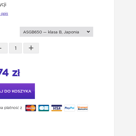
cji
 opis
ASGB650 — klasa B, Japonia
-
+
74 zł
J DO KOSZYKA
a płatność z