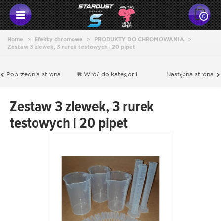
0
Home
>
Efekty chromowe
>
PRODUKTY DO CHROMOWANIA
>
Zestaw 3 zlewek, 3 rurek testowych i 20 pipet
Poprzednia strona
Wróć do kategorii
Następna strona
Zestaw 3 zlewek, 3 rurek
testowych i 20 pipet