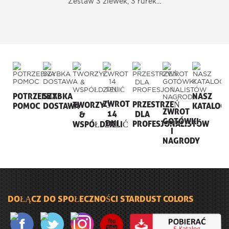
Zestaw 3 zlewek, 3 rurek...
POTRZEBNA
SZYBKA
NASZ
ZWROT
PRZESTRZEŃ
TWORZYĆ
POMOC
DOSTAWA
KATALOG
ZWROT
14
DLA
&
GOTÓWKI
DNI
PROFESJONALISTÓW
WSPÓŁDZIELIĆ
I
NAGRODY
DOŁĄCZ DO SPOŁECZNOŚCI STARDUST COLORS