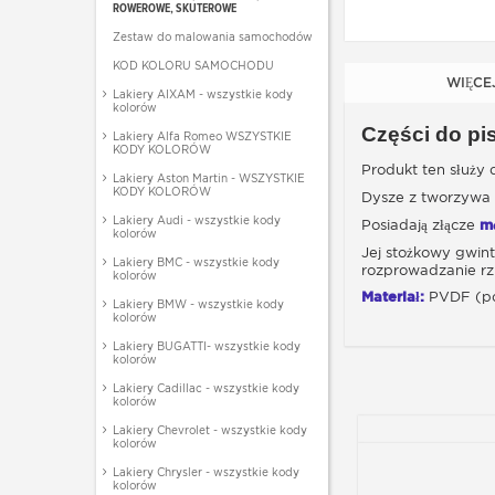
ROWEROWE, SKUTEROWE
Zestaw do malowania samochodów
KOD KOLORU SAMOCHODU
WIĘCE
Lakiery AIXAM - wszystkie kody
kolorów
Części do pi
Lakiery Alfa Romeo WSZYSTKIE
KODY KOLORÓW
Produkt ten służy
Lakiery Aston Martin - WSZYSTKIE
KODY KOLORÓW
Dysze z tworzywa
Lakiery Audi - wszystkie kody
Posiadają złącze
mę
kolorów
Jej stożkowy gwint
Lakiery BMC - wszystkie kody
rozprowadzanie rz
kolorów
Materiał:
PVDF (pol
Lakiery BMW - wszystkie kody
kolorów
Lakiery BUGATTI- wszystkie kody
kolorów
Lakiery Cadillac - wszystkie kody
kolorów
Lakiery Chevrolet - wszystkie kody
kolorów
Lakiery Chrysler - wszystkie kody
kolorów