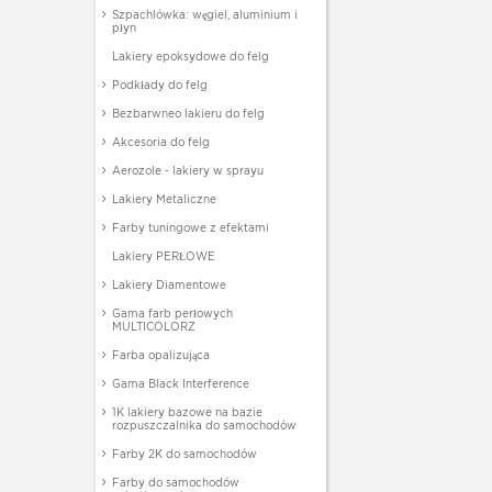
Szpachlówka: węgiel, aluminium i
płyn
Lakiery epoksydowe do felg
Podkłady do felg
Bezbarwneo lakieru do felg
Akcesoria do felg
Aerozole - lakiery w sprayu
Lakiery Metaliczne
Farby tuningowe z efektami
Lakiery PERŁOWE
Lakiery Diamentowe
Gama farb perłowych
MULTICOLORZ
Farba opalizująca
Gama Black Interference
1K lakiery bazowe na bazie
rozpuszczalnika do samochodów
Farby 2K do samochodów
Farby do samochodów