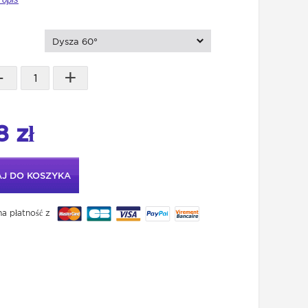
Dysza 60°
-
+
8 zł
J DO KOSZYKA
a płatność z