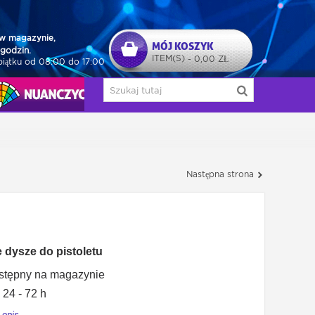
w magazynie,
MÓJ KOSZYK
godzin.
ITEM(S)
0,00 ZŁ
-
piątku od 08:00 do 17:00
NUAŃCZYCY
Następna strona
 dysze do pistoletu
stępny na magazynie
24 - 72 h
 opis