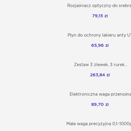
Rozjaśniacz optyczny do srebra.
Dodaj do koszyka
79,15 zł
Płyn do ochrony lakieru anty 
Dodaj do koszyka
65,96 zł
Zestaw 3 zlewek, 3 rurek...
Dodaj do koszyka
263,84 zł
Elektroniczna waga przenośn
Dodaj do koszyka
89,70 zł
Mała waga precyzyjna 0,1–1000g.
Dodaj do koszyka