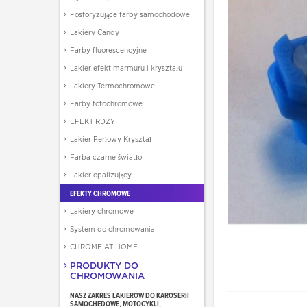
Fosforyzujące farby samochodowe
Lakiery Candy
Farby fluorescencyjne
Lakier efekt marmuru i kryształu
Lakiery Termochromowe
Farby fotochromowe
EFEKT RDZY
Lakier Perłowy Kryształ
Farba czarne światło
Lakier opalizujący
EFEKTY CHROMOWE
Lakiery chromowe
System do chromowania
CHROME AT HOME
PRODUKTY DO
CHROMOWANIA
NASZ ZAKRES LAKIERÓW DO KAROSERII
SAMOCHEDOWE, MOTOCYKLI,