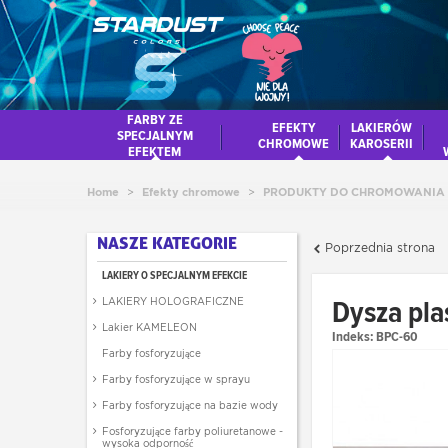
FARBY ZE
EFEKTY
LAKIERÓW
SPECJALNYM
CHROMOWE
KAROSERII
EFEKTEM
Home
>
Efekty chromowe
>
PRODUKTY DO CHROMOWANIA
NASZE KATEGORIE
Poprzednia strona
LAKIERY O SPECJALNYM EFEKCIE
Dysza pla
LAKIERY HOLOGRAFICZNE
Lakier KAMELEON
Indeks:
BPC-60
Farby fosforyzujące
Farby fosforyzujące w sprayu
Farby fosforyzujące na bazie wody
Fosforyzujące farby poliuretanowe -
wysoka odporność