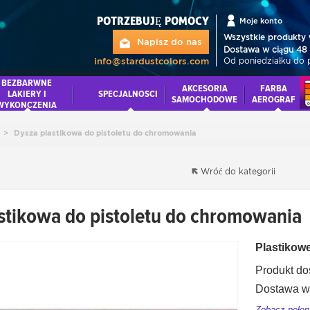
POTRZEBUJĘ POMOCY
Moje konto
Wszystkie produkty 
Napisz do nas
Dostawa w ciągu 48 
Od poniedziałku do 
info@stardustcolors.com
BEZBARWNE
AKCESORIA
FARBA
LAKIERY I
SPECJALNOSCI
SAMOCHODOWE
AEROGRAF
WYKONCZENIA
>
Dysza plastikowa do pistoletu do chromowania
Wróć do kategorii
stikowa do pistoletu do chromowania
Plastikowe
Produkt do
Dostawa w 
Zobacz pełen