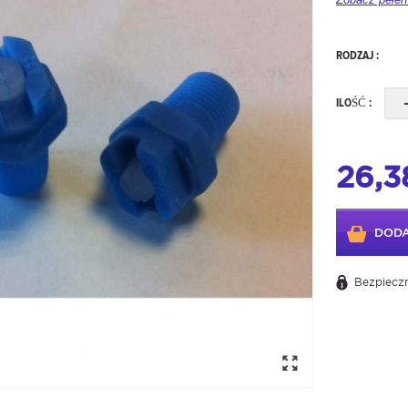
RODZAJ :
ILOŚĆ :
26,3
DODA
Bezpieczn