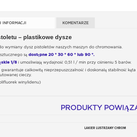
J INFORMACJI
KOMENTARZE
stoletu – plastikowe dysze
 do wymiany dysz pistoletów naszych maszyn do chromowania.
 sztucznego są
dostępne 20 ° 30 ° 60 ° lub 90 °.
skie 1/8
i umożliwiają wydajność 0,51 l / min przy ciśnieniu 5 barów.
 gwarantuje całkowitą nieprzepuszczalność i doskonałą stabilność kąt
utowanej cieczy.
ifluorek winylidenu)
PRODUKTY POWIĄZ
LAKIER LUSTRZANY CHROM
Dodaj do koszyka