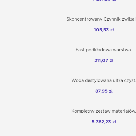
Skoncentrowany Czynnik zwilżaj
Dodaj do koszyka
105,53 zł
Fast podkładowa warstwa...
Dodaj do koszyka
211,07 zł
Woda destylowana ultra czyst
Dodaj do koszyka
87,95 zł
Kompletny zestaw materiałów..
Dodaj do koszyka
5 382,23 zł