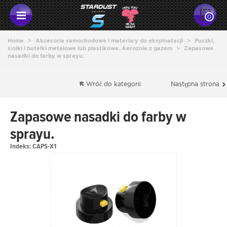
0
Home
>
Akcesoria samochodowe i materiały do eksploatacji
>
Puszki,
słoiki i butelki metalowe lub plastikowe. Aerozole z gazem
>
Zapasowe
nasadki do farby w sprayu.
Wróć do kategorii
Następna strona
Zapasowe nasadki do farby w
sprayu.
Indeks:
CAPS-X1