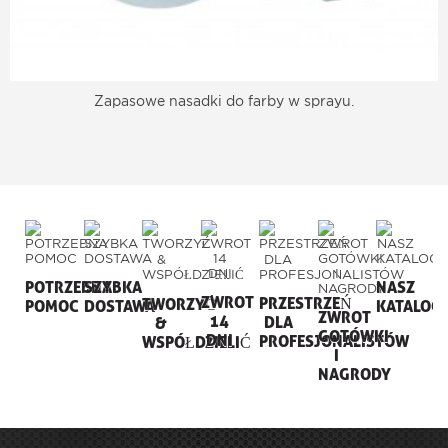
Zapasowe nasadki do farby w sprayu.
POTRZEBNA
SZYBKA
NASZ
ZWROT
PRZESTRZEŃ
TWORZYĆ
POMOC
DOSTAWA
KATALOG
ZWROT
14
DLA
&
GOTÓWKI
DNI
PROFESJONALISTÓW
WSPÓŁDZIELIĆ
I
NAGRODY