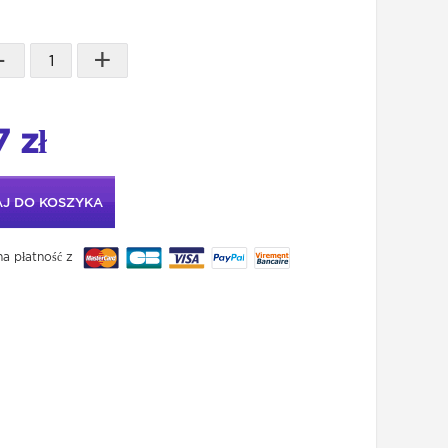
-
+
 zł
J DO KOSZYKA
a płatność z