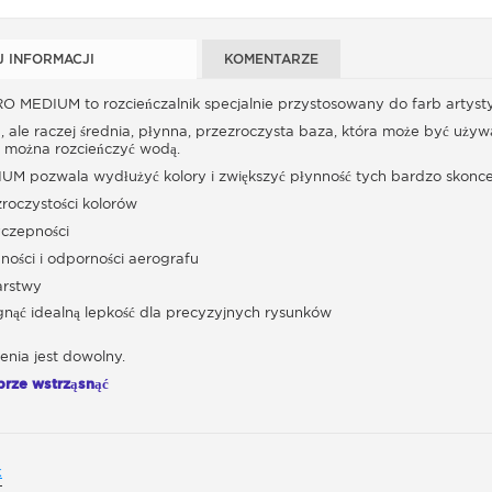
J INFORMACJI
KOMENTARZE
O MEDIUM to rozcieńczalnik specjalnie przystosowany do farb artystyc
za, ale raczej średnia, płynna, przezroczysta baza, która może być 
t można rozcieńczyć wodą.
 pozwala wydłużyć kolory i zwiększyć płynność tych bardzo skonce
zroczystości kolorów
czepności
ności i odporności aerografu
arstwy
ągnąć idealną lepkość dla precyzyjnych rysunków
enia jest dowolny.
rze wstrząsnąć
k