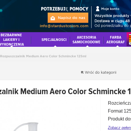
POTRZEBUJĘ POMOCY
Moje konto
Wszystkie produkty 
Napisz do nas
Dostawa w ciągu 48 
Od poniedziałku do 
info@stardustcolors.com
BEZBARWNE
AKCESORIA
FARBA
LAKIERY I
SPECJALNOSCI
SAMOCHODOWE
AEROGRAF
WYKONCZENIA
Rozpuszczalnik Medium Aero Color Schmincke 125ml
Wróć do kategorii
zalnik Medium Aero Color Schmincke 
Rozcieńcz
Format 12
Produkt do
Zobacz pełen