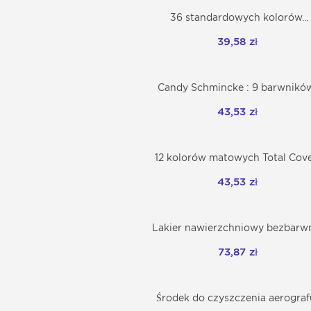
36 standardowych kolorów...
Dodaj do koszyka
39,58 zł
Candy Schmincke : 9 barwników.
Dodaj do koszyka
43,53 zł
12 kolorów matowych Total Cover
Dodaj do koszyka
43,53 zł
Lakier nawierzchniowy bezbarwny
Dodaj do koszyka
73,87 zł
Środek do czyszczenia aerografu
Dodaj do koszyka