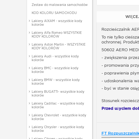
Zestaw do malowania samochodów
KOD KOLORU SAMOCHODU
WIĘCE
Lakiery AIXAM - wszystkie kody
kolorów
Rozcieńczalnik AER
Lakiery Alfa Romeo WSZYSTKIE
KODY KOLORÓW
To nie tylko cieńs
ochronnej. Produk
Lakiery Aston Martin - WSZYSTKIE
KODY KOLORÓW
50602 AERO MEDIUM
Lakiery Audi - wszystkie kody
- zwiększenia prze
kolorów
- promowania przy
Lakiery BMC - wszystkie kody
kolorów
- poprawienia płyn
Lakiery BMW - wszystkie kody
- udoskonalenia w
kolorów
- być w stanie osi
Lakiery BUGATTI- wszystkie kody
kolorów
Stosunek rozcieńcz
Lakiery Cadillac - wszystkie kody
kolorów
Przed użyciem dob
Lakiery Chevrolet - wszystkie kody
kolorów
Lakiery Chrysler - wszystkie kody
kolorów
FT Rozpuszczalni
Lakiery Citroen - wszystkie kody