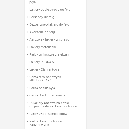
płyn
Lakiery epoksydowe do felg
Podkłady do felg
Bezbarwneo lakieru do felg
Akcesoria do felg
Aerozole - lakiery w sprayu
Lakiery Metaliczne
Farby tuningowe z efektami
Lakiery PERŁOWE
Lakiery Diamentowe
Gama farb perłowych
MULTICOLORZ
Farba opalizująca
Gama Black Interference
1K lakiery bazowe na bazie
rozpuszczalnika do samochodów
Farby 2K do samochodów
Farby do samochodów
zabytkowych