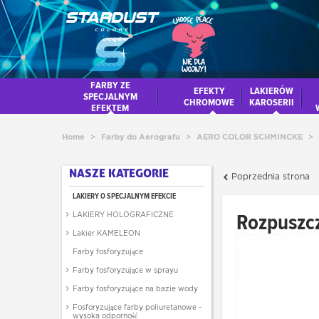
FARBY ZE
EFEKTY
LAKIERÓW
SPECJALNYM
CHROMOWE
KAROSERII
EFEKTEM
Home
>
Farby do Aerografu
>
AERO COLOR SCHMINCKE
>
NASZE KATEGORIE
Poprzednia strona
LAKIERY O SPECJALNYM EFEKCIE
Rozpuszc
LAKIERY HOLOGRAFICZNE
Lakier KAMELEON
Farby fosforyzujące
Farby fosforyzujące w sprayu
Farby fosforyzujące na bazie wody
Fosforyzujące farby poliuretanowe -
wysoka odporność