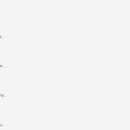
..
...
...
...