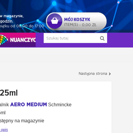
w magazynie,
MÓJ KOSZYK
godzin.
ITEM(S)
0,00 ZŁ
-
piątku od 08:00 do 17:00
NUAŃCZYCY
Następna strona
125ml
AERO MEDIUM
alnik
Schmincke
5ml
stępny na magazynie
 opis