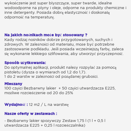
wykończenie jest super błyszczące, super twarde, idealne
wodoodporne na płyny i oleje, odporne na produkty chemiczne i
inne detergenty. Posiada dobrą elastyczność i doskonałą
odporność na temperaturę.
Na jakich nośnikach może być stosowany ?
Kady rodzaj nośników dobrze przygotowanych, suchych i
zdrowych. W zależności od materiału, może być potrzebne
zastosowanie podkładu. Jeśli posiada wcześniejszą farbę, zaleca
się wykonanie lekkiego szlifowania, aby utworzyć przyczepność.
Sposób użytkowania:
Do optymalnej aplikacji, produkt należy rozpylać za pomocą
pistoletu (dysza o wymiarach od 1,2 do 1,7).
1 do 2 warstw w zależności od pożądanej grubości.
Mieszany
100 części Bezbarwny lakier + 50 części utwardzacza E225,
możliwe rozcieńczenie od 20 do 25%
Wydajność :
12 m2 / L na warstwę
Nasze oferty w zestawach :
- Bezbarwny lakier spożywczy Zestaw 1,75 l (1 l + 0,5 l
utwardzacza E225 + 0,25 l rozcieńczalnika)