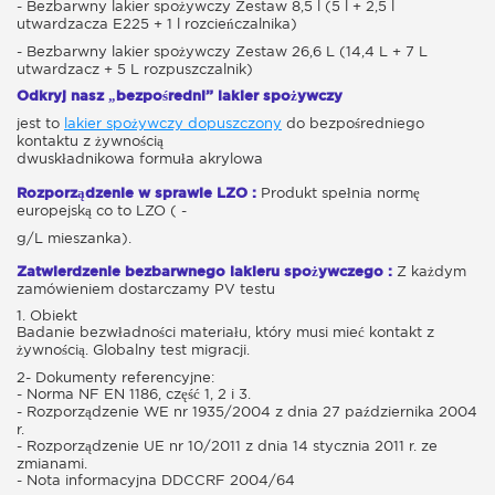
- Bezbarwny lakier spożywczy Zestaw 8,5 l (5 l + 2,5 l
utwardzacza E225 + 1 l rozcieńczalnika)
- Bezbarwny lakier spożywczy Zestaw 26,6 L (14,4 L + 7 L
utwardzacz + 5 L rozpuszczalnik)
Odkryj nasz „bezpośredni” lakier spożywczy
jest to
lakier spożywczy dopuszczony
do bezpośredniego
kontaktu z żywnością
dwuskładnikowa formuła akrylowa
Rozporządzenie w sprawie LZO :
Produkt spełnia normę
europejską co to LZO ( -
g/L mieszanka).
Zatwierdzenie bezbarwnego lakieru spożywczego :
Z każdym
zamówieniem dostarczamy PV testu
1. Obiekt
Badanie bezwładności materiału, który musi mieć kontakt z
żywnością. Globalny test migracji.
2- Dokumenty referencyjne:
- Norma NF EN 1186, część 1, 2 i 3.
- Rozporządzenie WE nr 1935/2004 z dnia 27 października 2004
r.
- Rozporządzenie UE nr 10/2011 z dnia 14 stycznia 2011 r. ze
zmianami.
- Nota informacyjna DDCCRF 2004/64