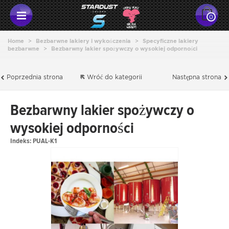
0
Home
>
Bezbarwne lakiery i wykończenia
>
Specyficzne lakiery
bezbarwne
>
Bezbarwny lakier spożywczy o wysokiej odporności
Poprzednia strona
Wróć do kategorii
Następna strona
Bezbarwny lakier spożywczy o
wysokiej odporności
Indeks:
PUAL-K1