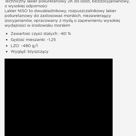
Techniczny lakier poliuretanowy 2K do łodzi, bezizocyjanianowy,
o wysokiej odporności
Lakier NISO to dwuskładnikowy, rozpuszczalnikowy lakier
poliuretanowy do zastosowań morskich, niezawierający
izocyjanianów, opracowany z myślą o zapewnieniu wysokiej
wydajności w środowisku morskim
Zawartość części stałych: ~60 %
Gęstość mieszanki: ~1,25
LZO: ~480 g/l
Wygląd: błyszczący