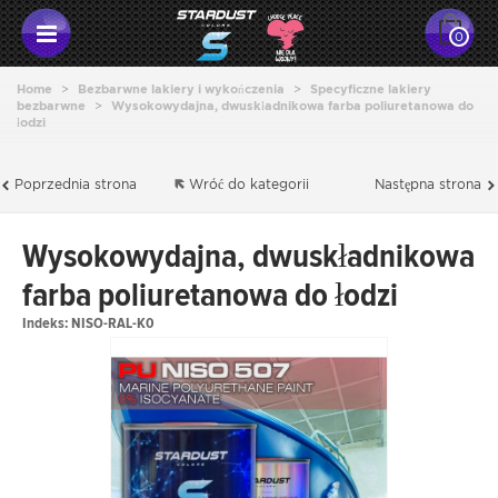
0
Home
>
Bezbarwne lakiery i wykończenia
>
Specyficzne lakiery
bezbarwne
>
Wysokowydajna, dwuskładnikowa farba poliuretanowa do
łodzi
Poprzednia strona
Wróć do kategorii
Następna strona
Wysokowydajna, dwuskładnikowa
farba poliuretanowa do łodzi
Indeks:
NISO-RAL-K0