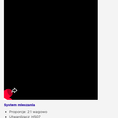
System mieszania
Proporcje: 2:1 wagowo
Utwardzacz: H507