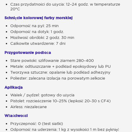
Czas przydatności do użycia: 12–24 godz. w temperaturze
20°C
Schnięcie kolorowej farby morskiej
Odporność na pył: 25 min
Odporność na dotyk: 1 godz.
Możliwość obróbki: 2 godz. 30 min
Całkowite utwardzenie: 7 dni
Przygotowanie podłoża
Stare powłoki: szlifowanie ziarnem 280–400
Metale: odtłuszczanie + podkład epoksydowy lub PU
Tworzywa sztuczne: opalanie lub podkład adhezyjny
Poliester: zalecana izolacja na porowatym żelkocie
Aplikacja
Wałek / pędzel: gotowy do użycia
Pistolet: rozcieńczenie 10–25% (lepkość 20–30 s CF4)
Airless: niezalecane
Właściwości
Przyczepność: 0 (test siatki)
Odporność na uderzenia: 1 kg z wysokości 1 m bez pęknięć