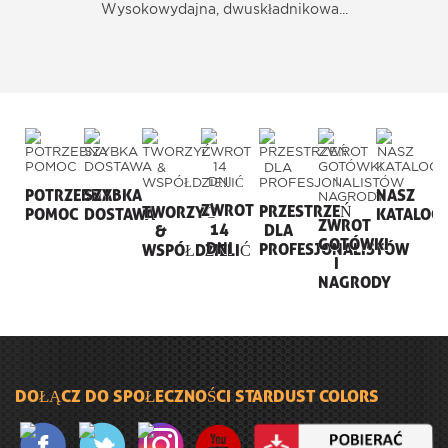
Wysokowydajna, dwuskładnikowa...
POTRZEBNA
SZYBKA
NASZ
ZWROT
PRZESTRZEŃ
TWORZYĆ
POMOC
DOSTAWA
KATALOG
ZWROT
14
DLA
&
GOTÓWKI
DNI
PROFESJONALISTÓW
WSPÓŁDZIELIĆ
I
NAGRODY
DOŁĄCZ DO SPOŁECZNOŚCI STARDUST COLORS