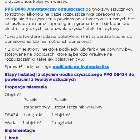
przyczepność kolejnych warstw.
PPG D846 Antystatyczny odtłuszczacz
do tworzyw sztucznych
to roztwór alkoholu na bazie rozpuszczalnika opracowany
specjalnie do czyszczenia powierzchni z tworzyw sztucznych bez
ich uszkadzania oraz zapobiegania gromadzeniu się ładunków
elektrostatycznych, co pozwala uzyskać efekt bezpyłowy.
*Uwaga: Niektóre rodzaje polietylenu (PE) są bardzo trudne do
pomalowania lub nie można ich pomalować.
* Z drugiej strony, niektóre podkłady lub farby nie powinny być
stosowane na podłożach, które są bardzo wrażliwe na
rozpuszczalniki, takie jak polistyren (PS).
Sprawdź kartę naszego
podkładu do hydroplastiku
Etapy instalacji z użyciem środka czyszczącego PPG D8434 do
powierzchni z tworzyw sztucznych
Proporcje mieszania
Objętość:
Plastiki Plastiki
standardowy rozpuszczalnik wrażliwy
D8434 1 objętość 1 objętość
Woda 1 objętość 2 objętości
Implementacje
1. krok