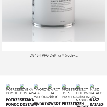
D8434 PPG Deltron® środek...
POTRZEBNA
SZYBKA
NASZ
ZWROT
PRZESTRZEŃ
TWORZYĆ
POMOC
DOSTAWA
KATALOG