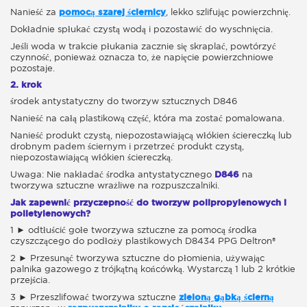
Nanieść za
pomocą szarej ściernicy
, lekko szlifując powierzchnię.
Dokładnie spłukać czystą wodą i pozostawić do wyschnięcia.
Jeśli woda w trakcie płukania zacznie się skraplać, powtórzyć
czynność, ponieważ oznacza to, że napięcie powierzchniowe
pozostaje.
2. krok
środek antystatyczny do tworzyw sztucznych D846
Nanieść na całą plastikową część, która ma zostać pomalowana.
Nanieść produkt czystą, niepozostawiającą włókien ściereczką lub
drobnym padem ściernym i przetrzeć produkt czystą,
niepozostawiającą włókien ściereczką.
Uwaga: Nie nakładać środka antystatycznego
D846
na
tworzywa sztuczne wrażliwe na rozpuszczalniki.
Jak zapewnić przyczepność do tworzyw polipropylenowych i
polietylenowych?
1 ► odtłuścić gołe tworzywa sztuczne za pomocą środka
czyszczącego do podłoży plastikowych D8434 PPG Deltron®
2 ► Przesunąć tworzywa sztuczne do płomienia, używając
palnika gazowego z trójkątną końcówką. Wystarczą 1 lub 2 krótkie
przejścia.
3 ► Przeszlifować tworzywa sztuczne
zieloną gąbką ścierną