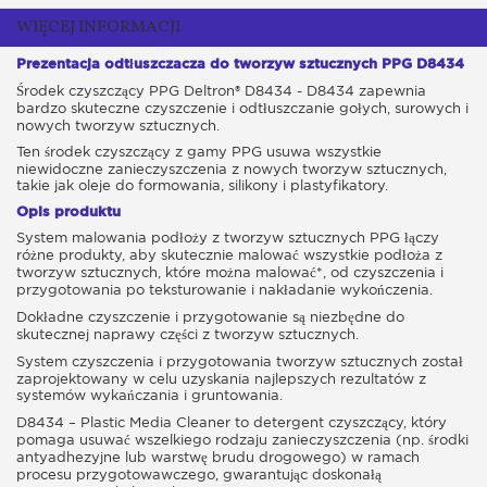
WIĘCEJ INFORMACJI
Prezentacja odtłuszczacza do tworzyw sztucznych PPG D8434
Środek czyszczący PPG Deltron® D8434 - D8434 zapewnia
bardzo skuteczne czyszczenie i odtłuszczanie gołych, surowych i
nowych tworzyw sztucznych.
Ten środek czyszczący z gamy PPG usuwa wszystkie
niewidoczne zanieczyszczenia z nowych tworzyw sztucznych,
takie jak oleje do formowania, silikony i plastyfikatory.
Opis produktu
System malowania podłoży z tworzyw sztucznych PPG łączy
różne produkty, aby skutecznie malować wszystkie podłoża z
tworzyw sztucznych, które można malować*, od czyszczenia i
przygotowania po teksturowanie i nakładanie wykończenia.
Dokładne czyszczenie i przygotowanie są niezbędne do
skutecznej naprawy części z tworzyw sztucznych.
System czyszczenia i przygotowania tworzyw sztucznych został
zaprojektowany w celu uzyskania najlepszych rezultatów z
systemów wykańczania i gruntowania.
D8434 – Plastic Media Cleaner to detergent czyszczący, który
pomaga usuwać wszelkiego rodzaju zanieczyszczenia (np. środki
antyadhezyjne lub warstwę brudu drogowego) w ramach
procesu przygotowawczego, gwarantując doskonałą