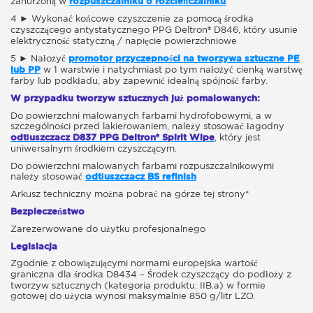
zanurzoną
w
rozpuszczalniku o rozcieńczalniku
4 ► Wykonać końcowe czyszczenie za pomocą środka
czyszczącego antystatycznego PPG Deltron® D846, który usunie
elektryczność statyczną / napięcie powierzchniowe
5 ► Nałożyć
promotor przyczepności na tworzywa sztuczne PE
lub PP
w 1 warstwie i natychmiast po tym nałożyć cienką warstwę
farby lub podkładu, aby zapewnić idealną spójność farby.
W przypadku tworzyw sztucznych już pomalowanych:
Do powierzchni malowanych farbami hydrofobowymi, a w
szczególności przed lakierowaniem, należy stosować łagodny
odtłuszczacz D837 PPG Deltron® Spirit Wipe
, który jest
uniwersalnym środkiem czyszczącym.
Do powierzchni malowanych farbami rozpuszczalnikowymi
należy stosować
odtłuszczacz BS refinish
Arkusz techniczny można pobrać na górze tej strony*
Bezpieczeństwo
Zarezerwowane do użytku profesjonalnego
Legislacja
Zgodnie z obowiązującymi normami europejska wartość
graniczna dla środka D8434 – Środek czyszczący do podłoży z
tworzyw sztucznych (kategoria produktu: IIB.a) w formie
gotowej do użycia wynosi maksymalnie 850 g/litr LZO.