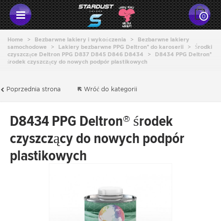
0
Home
>
Bezbarwne lakiery i wykończenia
>
Bezbarwne lakiery
samochodowe
>
Lakiery bezbarwne PPG Deltron® do karoserii
>
Środki
czyszczące Deltron PPG D837 D845 D846 D8434
>
D8434 PPG Deltron®
środek czyszczący do nowych podpór plastikowych
Poprzednia strona
Wróć do kategorii
D8434 PPG Deltron® środek
czyszczący do nowych podpór
plastikowych