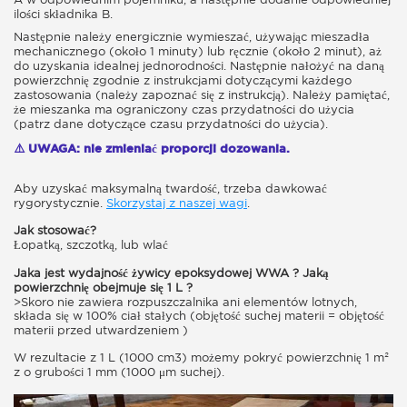
ilości składnika B.
Następnie należy energicznie wymieszać, używając mieszadła
mechanicznego (około 1 minuty) lub ręcznie (około 2 minut), aż
do uzyskania idealnej jednorodności. Następnie nałożyć na daną
powierzchnię zgodnie z instrukcjami dotyczącymi każdego
zastosowania (należy zapoznać się z instrukcją). Należy pamiętać,
że mieszanka ma ograniczony czas przydatności do użycia
(patrz dane dotyczące czasu przydatności do użycia).
⚠️ UWAGA: nie zmieniać proporcji dozowania.
Aby uzyskać maksymalną twardość, trzeba dawkować
rygorystycznie.
Skorzystaj z naszej wagi
.
Jak stosować?
Łopatką, szczotką, lub wlać
Jaka jest wydajność żywicy epoksydowej WWA ? Jaką
powierzchnię obejmuje się 1 L ?
>Skoro nie zawiera rozpuszczalnika ani elementów lotnych,
składa się w 100% ciał stałych (objętość suchej materii = objętość
materii przed utwardzeniem )
W rezultacie z 1 L (1000 cm3) możemy pokryć powierzchnię 1 m²
z o grubości 1 mm (1000 μm suchej).