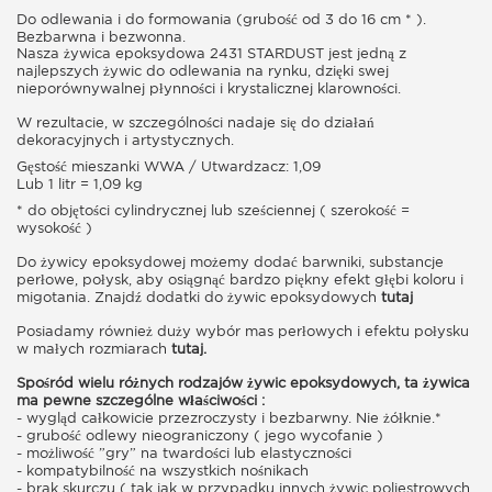
Do odlewania i do formowania (grubość od 3 do 16 cm * ).
Bezbarwna i bezwonna.
Nasza żywica epoksydowa 2431 STARDUST jest jedną z
najlepszych żywic do odlewania na rynku, dzięki swej
nieporównywalnej płynności i krystalicznej klarowności.
W rezultacie, w szczególności nadaje się do działań
dekoracyjnych i artystycznych.
Gęstość mieszanki WWA / Utwardzacz: 1,09
Lub 1 litr = 1,09 kg
* do objętości cylindrycznej lub sześciennej ( szerokość =
wysokość )
Do żywicy epoksydowej możemy dodać barwniki, substancje
perłowe, połysk, aby osiągnąć bardzo piękny efekt głębi koloru i
migotania. Znajdź dodatki do żywic epoksydowych
tutaj
Posiadamy również duży wybór mas perłowych i efektu połysku
w małych rozmiarach
tutaj.
Spośród wielu różnych rodzajów żywic epoksydowych, ta żywica
ma pewne szczególne właściwości :
- wygląd całkowicie przezroczysty i bezbarwny. Nie żółknie.*
- grubość odlewy nieograniczony ( jego wycofanie )
- możliwość ”gry” na twardości lub elastyczności
- kompatybilność na wszystkich nośnikach
- brak skurczu ( tak jak w przypadku innych żywic poliestrowych