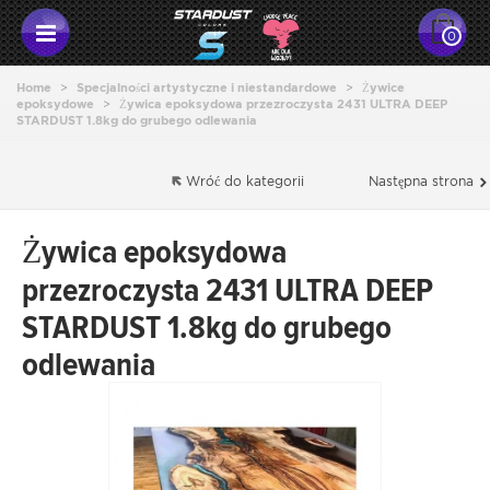
0
Home
>
Specjalności artystyczne i niestandardowe
>
Żywice
epoksydowe
>
Żywica epoksydowa przezroczysta 2431 ULTRA DEEP
STARDUST 1.8kg do grubego odlewania
Wróć do kategorii
Następna strona
Żywica epoksydowa
przezroczysta 2431 ULTRA DEEP
STARDUST 1.8kg do grubego
odlewania