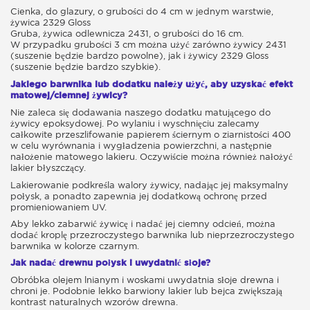
Cienka, do glazury, o grubości do 4 cm w jednym warstwie,
żywica 2329 Gloss
Gruba, żywica odlewnicza 2431, o grubości do 16 cm.
W przypadku grubości 3 cm można użyć zarówno żywicy 2431
(suszenie będzie bardzo powolne), jak i żywicy 2329 Gloss
(suszenie będzie bardzo szybkie).
Jakiego barwnika lub dodatku należy użyć, aby uzyskać efekt
matowej/ciemnej żywicy?
Nie zaleca się dodawania naszego dodatku matującego do
żywicy epoksydowej. Po wylaniu i wyschnięciu zalecamy
całkowite przeszlifowanie papierem ściernym o ziarnistości 400
w celu wyrównania i wygładzenia powierzchni, a następnie
nałożenie matowego lakieru. Oczywiście można również nałożyć
lakier błyszczący.
Lakierowanie podkreśla walory żywicy, nadając jej maksymalny
połysk, a ponadto zapewnia jej dodatkową ochronę przed
promieniowaniem UV.
Aby lekko zabarwić żywicę i nadać jej ciemny odcień, można
dodać kroplę przezroczystego barwnika lub nieprzezroczystego
barwnika w kolorze czarnym.
Jak nadać drewnu połysk i uwydatnić słoje?
Obróbka olejem lnianym i woskami uwydatnia słoje drewna i
chroni je. Podobnie lekko barwiony lakier lub bejca zwiększają
kontrast naturalnych wzorów drewna.