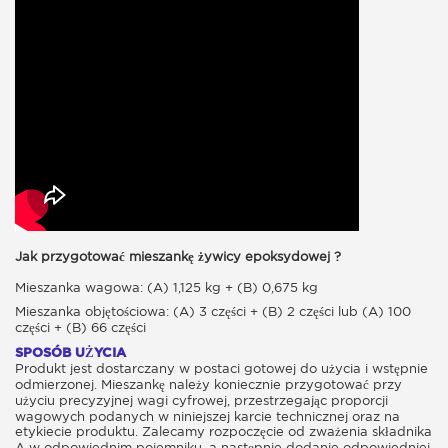
Jak przygotować mieszankę żywicy epoksydowej ?
Mieszanka wagowa: (A) 1,125 kg + (B) 0,675 kg
Mieszanka objętościowa: (A) 3 części + (B) 2 części lub (A) 100
części + (B) 66 części
SPOSÓB UŻYCIA
Produkt jest dostarczany w postaci gotowej do użycia i wstępnie
odmierzonej. Mieszankę należy koniecznie przygotować przy
użyciu precyzyjnej wagi cyfrowej, przestrzegając proporcji
wagowych podanych w niniejszej karcie technicznej oraz na
etykiecie produktu. Zalecamy rozpoczęcie od zważenia składnika
A w odpowiednim pojemniku, a następnie dodanie odpowiedniej