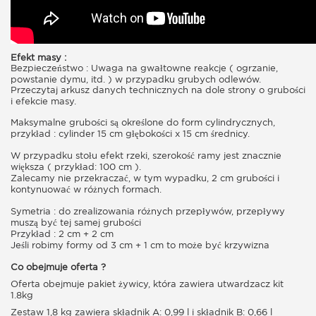
Efekt masy :
Bezpieczeństwo : Uwaga na gwałtowne reakcje ( ogrzanie,
powstanie dymu, itd. ) w przypadku grubych odlewów.
Przeczytaj arkusz danych technicznych na dole strony o grubości
i efekcie masy.
Maksymalne grubości są określone do form cylindrycznych,
przykład : cylinder 15 cm głębokości x 15 cm średnicy.
W przypadku stołu efekt rzeki, szerokość ramy jest znacznie
większa ( przykład: 100 cm ).
Zalecamy nie przekraczać, w tym wypadku, 2 cm grubości i
kontynuować w różnych formach.
Symetria : do zrealizowania różnych przepływów, przepływy
muszą być tej samej grubości
Przykład : 2 cm + 2 cm
Jeśli robimy formy od 3 cm + 1 cm to może być krzywizna
Co obejmuje oferta ?
Oferta obejmuje pakiet żywicy, która zawiera utwardzacz kit
1.8kg
Zestaw 1,8 kg zawiera składnik A: 0,99 l i składnik B: 0,66 l