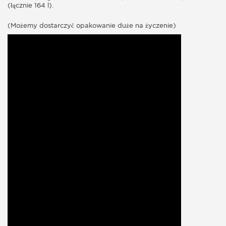
(łącznie 164 l).
(Możemy dostarczyć opakowanie duże na życzenie)