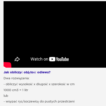
Jak obliczyć objętość odlewu?
Dwa rozwiązania:
- obliczyć wysokość x długość x szerokość w cm
1000 cm3 = 1 litr
lub
- wsypać ryż/soczewicę do pustych przestrzeni