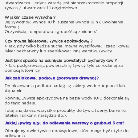
utwardzacza. Jedyną zasadą jest nieprzekroczenie proporcji
żywica / utwardzacz 1:1 objętościowo.
W jakim czasie wysycha ?
Jej żywotność wynosi 10 h, suszenie wynosi 19 h ( uwolnienie
formy )
Oczywiście, temperatura i grubość są zmienne/
Czy można lakierować żywice epoksydową ?
> Tak, gdy tylko będzie sucha, można wyszlifować i zaaplikować
lakier bezbarwny lub zaaplikować inną warstwę żywicy
Jest jakiś sposób na usunięcie powstałych pęcherzyków ?
> Tak, podgrzewając powierzchnię żywicy tyle co rozlanej za
pomocą lutownicy
Jak zablokować podłoże (porowate drewno)?
Do blokowania podłoża nadają się lakiery wodne Aquacel lub
Aquamin.
Również żywica epoksydowa na bazie wody 1010 doskonale się
do tego nadaje.
Tutaj znajdziesz wszystkie produkty do żywic (perły, barwniki,
lateksy i silikony, narzędzia itp.).
Jakiej żywicy użyć do odlewania warstwy o grubości 3 cm?
Oferujemy dwie żywice epoksydowe, które mogą być użyte do
odlewania: