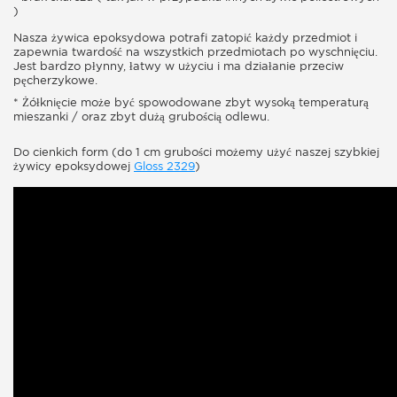
)
Nasza żywica epoksydowa potrafi zatopić każdy przedmiot i
zapewnia twardość na wszystkich przedmiotach po wyschnięciu.
Jest bardzo płynny, łatwy w użyciu i ma działanie przeciw
pęcherzykowe.
* Żółknięcie może być spowodowane zbyt wysoką temperaturą
mieszanki / oraz zbyt dużą grubością odlewu.
Do cienkich form (do 1 cm grubości możemy użyć naszej szybkiej
żywicy epoksydowej
Gloss 2329
)