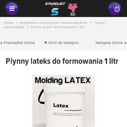
0
Home
>
Specjalności artystyczne i niestandardowe
>
Żywice
epoksydowe
>
Płynny lateks do formowania 1 litr
Poprzednia strona
Wróć do kategorii
Następna strona
Płynny lateks do formowania 1 litr