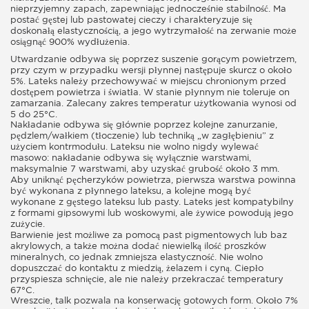
nieprzyjemny zapach, zapewniając jednocześnie stabilność. Ma
postać gęstej lub pastowatej cieczy i charakteryzuje się
doskonałą elastycznością, a jego wytrzymałość na zerwanie może
osiągnąć 900% wydłużenia.
Utwardzanie odbywa się poprzez suszenie gorącym powietrzem,
przy czym w przypadku wersji płynnej następuje skurcz o około
5%. Lateks należy przechowywać w miejscu chronionym przed
dostępem powietrza i światła. W stanie płynnym nie toleruje on
zamarzania. Zalecany zakres temperatur użytkowania wynosi od
5 do 25°C.
Nakładanie odbywa się głównie poprzez kolejne zanurzanie,
pędzlem/wałkiem (tłoczenie) lub techniką „w zagłębieniu” z
użyciem kontrmodułu. Lateksu nie wolno nigdy wylewać
masowo: nakładanie odbywa się wyłącznie warstwami,
maksymalnie 7 warstwami, aby uzyskać grubość około 3 mm.
Aby uniknąć pęcherzyków powietrza, pierwsza warstwa powinna
być wykonana z płynnego lateksu, a kolejne mogą być
wykonane z gęstego lateksu lub pasty. Lateks jest kompatybilny
z formami gipsowymi lub woskowymi, ale żywice powodują jego
zużycie.
Barwienie jest możliwe za pomocą past pigmentowych lub baz
akrylowych, a także można dodać niewielką ilość proszków
mineralnych, co jednak zmniejsza elastyczność. Nie wolno
dopuszczać do kontaktu z miedzią, żelazem i cyną. Ciepło
przyspiesza schnięcie, ale nie należy przekraczać temperatury
67°C.
Wreszcie, talk pozwala na konserwację gotowych form. Około 7%