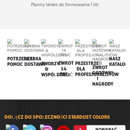
Płynny lateks do formowania 1 litr
POTRZEBNA
SZYBKA
NASZ
ZWROT
PRZESTRZEŃ
TWORZYĆ
POMOC
DOSTAWA
KATALOG
ZWROT
14
DLA
&
GOTÓWKI
DNI
PROFESJONALISTÓW
WSPÓŁDZIELIĆ
I
NAGRODY
DOŁĄCZ DO SPOŁECZNOŚCI STARDUST COLORS