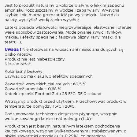
Jest to produkt naturalny o kolorze białym, o lekkim zapachu
amoniaku, rozpuszczalny w wodzie i zabarwiany. Wysycha
szybko i nie można go rozpuścić po wyschnięciu. Narzędzia
należy wyczyścić wodą zanim wyschną.
Lateks posiada właściwości nieprzywierające, elastyczne i oferuje
wiele sposobów zastosowania. Modelowanie żywic i tynków,
makijaż i efekty specjalne ( fałszywe blizny, rany, maski, dla
teatru...).
Uwaga !
Nie stosować na włosach ani miejsc znajdujących się
blisko włosów.
Produkt nie jest niebezpieczny.
Nie zamrażać.
Kolor jasny beżowy
Używać do makijażu lub efektów specjalnych
Zawartość wszystkich ciał stałych : 60,5 %
Zawartość amoniaku : 0,68 %
Kubek lepkości Ford od 3 do 25 5°C: 35,0 sekund
Wstrząsnąć produkt przed użytkiem. Przechowywać produkt w
temperaturze pomiędzy 15ºC i 20ºC.
Podsumowanie techniczne dotyczące płynnego, wstępnie
wulkanizowanego lateksu naturalnego (L-A):
Produkt ten jest białym, naturalnym lateksem pochodzenia
kauczukowego, wstępnie wulkanizowanym i stabilizowanym, o
niskiej zawartości amoniaku (< 0,29%), co ogranicza