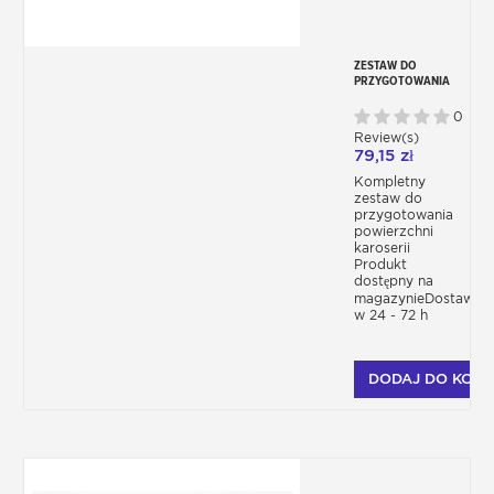
ZESTAW DO
PRZYGOTOWANIA
KAROSERII PRZED
MALOWANIEM
0
Review(s)
79,15 zł
Kompletny
zestaw do
przygotowania
powierzchni
karoserii
Produkt
dostępny na
magazynieDostawa
w 24 - 72 h
DODAJ DO KOSZ