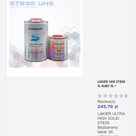
LAKIER UHS ST830
1L ALBO 5L +
UTWARDZACZ +
ROZPUSZCZALNIK
0
Review(s)
245,79 zł
LAKIER ULTRA
HIGH SOLID
ST830
Bezbarwny
lakier 2K