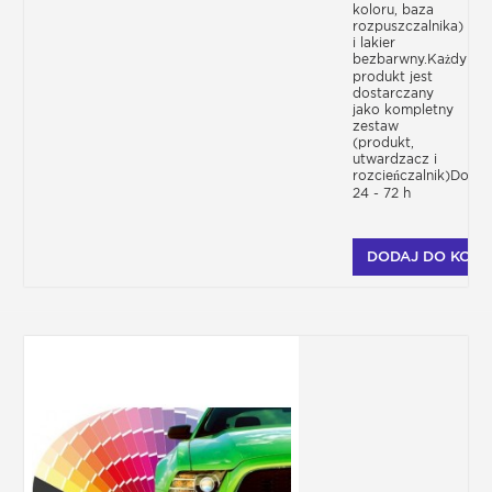
koloru, baza
rozpuszczalnika)
i lakier
bezbarwny.Każdy
produkt jest
dostarczany
jako kompletny
zestaw
(produkt,
utwardzacz i
rozcieńczalnik)Dosta
24 - 72 h
DODAJ DO KOSZ