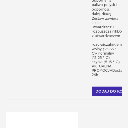
odporny na
paliwo połysk i
odporność,
dalej, dłużej
Zestaw zawiera
lakier,
utwardzacz i
rozpuszczalnikDostę
z utwardzaczem
i
rozcieńczalnikiem-
wolny (25-35 °
C)- normalny
(15-25 ° C)-
szybki (5-15 ° C)
AKTUALNA
PROMOCJADostawa
24h
DODAJ DO KOSZ