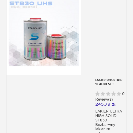
LAKIER UHS ST830
1L ALBO 5L +
UTWARDZACZ +
ROZPUSZCZALNIK
0
Review(s)
245,79 zł
LAKIER ULTRA
HIGH SOLID
ST830
Bezbarwny
lakier 2K