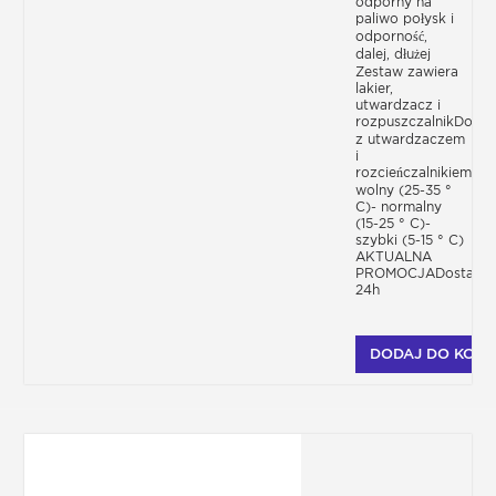
odporny na
paliwo połysk i
odporność,
dalej, dłużej
Zestaw zawiera
lakier,
utwardzacz i
rozpuszczalnikDostę
z utwardzaczem
i
rozcieńczalnikiem-
wolny (25-35 °
C)- normalny
(15-25 ° C)-
szybki (5-15 ° C)
AKTUALNA
PROMOCJADostawa
24h
DODAJ DO KOSZ