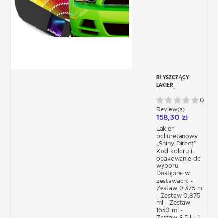
BŁYSZCZĄCY
LAKIER
BEZPOŚREDNI DO
KAROSERII
0
7080UHS – KOLOR
Review(s)
SAMOCHODU
158,30 zł
Lakier
poliuretanowy
„Shiny Direct”
Kod koloru i
opakowanie do
wyboru
Dostępne w
zestawach: -
Zestaw 0,375 ml
- Zestaw 0,875
ml - Zestaw
1650 ml -
Zestaw 8,5 l - 1