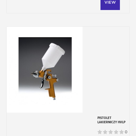
VIEW
szybki podkład do karoserii, lakier +
rozcieńczalnik oraz bezbarwny lakier
Kategoria zawiera również produkty
pomocnicze do przygotowania i
lakierowania powierzchni takie jak
- Ceramiczny lakier samochodowy
- Bezbarwny lakier Ultra Hig Solid BS830
- Pistolet natryskowy 1,4mm
- zestaw do przygotowania karoserii
(odtłuszczacz, zestaw arkuszy ściernych,
gąbki ścierne, rozcieńczalnik)
Jak zamówić lakier?
1- Wybierz opakowanie i złóż zamówienie.
2- Po złożeniu zamówienia, podaj kod
koloru pocztą elektroniczną.
W przypadku pytań dotyczących kodu
koloru napisz do nas na adres
colorimetrie@stardustcolors.com
.
PISTOLET
LAKIERNICZY HVLP
1,4 MM
0