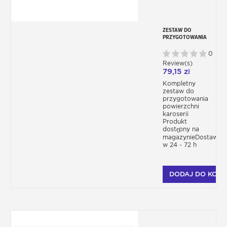
ZESTAW DO
PRZYGOTOWANIA
KAROSERII PRZED
MALOWANIEM
0
Review(s)
79,15 zł
Kompletny
zestaw do
przygotowania
powierzchni
karoserii
Produkt
dostępny na
magazynieDostawa
w 24 - 72 h
DODAJ DO KOSZ