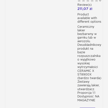
0
ST8900X
Review(s)
211,07 zł
Product
available with
different options
Ceramiczny
lakier
Lakiery do Smart,
bezbarwny w
garnku lub w
aerozolu.
warstwa bazowa 1C i
Dwuskładnikowy
produkt na
lakier błyszczący
bazie
rozpuszczalnika
o wyjątkowo
W tej kategorii znajdziesz wszystkie
wysokiej
wytrzymałości
potrzebne produkty do malowania karoserii
CERAMIC X
twojego modelu samochodu, zgodnie z
ST8900X
kodem koloru.
(bardzo twarda)
Lakier rozpuszczalnikowy na bazie
Zestawy
zawierają lakier,
bezbarwnego lakieru dostępny w ofertach
utwardzacz.
250 ml i 500 ml lub Zestawie 1 lub 2 L
Proporcja 1:1
Lakier o bezpośrednim połysku dostępny w
Dostępność: NA
zestawach puszce lub aerozolu
MAGAZYNIE
Oferujemy również kompletny zestaw do
samodzielnego lakierowania zawierający