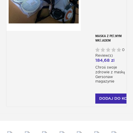
MASKA Z PEŁNYM
WKŁADEM
WIELOKROTNEGO
UŻYTKU
0
Review(s)
184,68 zł
Chroń swoje
zdrowie z maską
Gersonaw
magazynie
DODAJ DO KOSZ