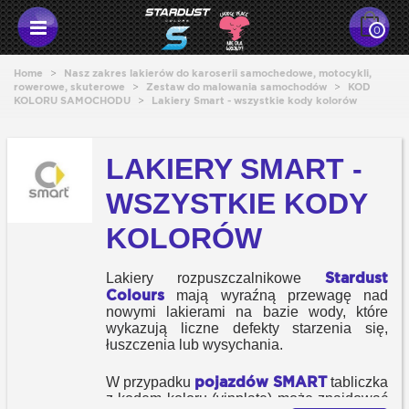
0
Home
>
Nasz zakres lakierów do karoserii samochedowe, motocykli,
rowerowe, skuterowe
>
Zestaw do malowania samochodów
>
KOD
KOLORU SAMOCHODU
>
Lakiery Smart - wszystkie kody kolorów
LAKIERY SMART -
WSZYSTKIE KODY
KOLORÓW
Stardust
Lakiery rozpuszczalnikowe
Colours
mają wyraźną przewagę nad
nowymi lakierami na bazie wody, które
wykazują liczne defekty starzenia się,
łuszczenia lub wysychania.
pojazdów SMART
W przypadku
tabliczka
z kodem koloru (vinplate) może znajdować