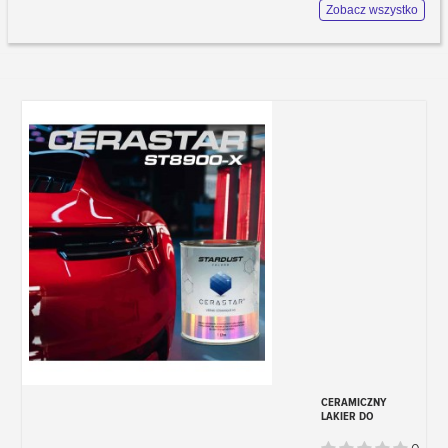
się w dwóch różnych miejscach:
Zobacz wszystko
- Na prawym skrzydle drzwi (po stronie
pasażera).
- Na tylnej klapie
Może ci pomóc dzięki przedstawionym
poniżej zdjęciom ilustrującym lokalizację.
Kod koloru zawsze składa się z trzech
znaków (liter lub cyfr).
CERAMICZNY
LAKIER DO
KAROSERII
CERASTAR X