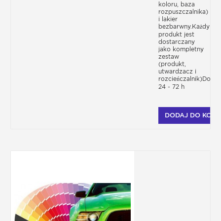
koloru, baza
rozpuszczalnika)
i lakier
bezbarwny.Każdy
produkt jest
dostarczany
jako kompletny
zestaw
(produkt,
utwardzacz i
rozcieńczalnik)Dosta
24 - 72 h
DODAJ DO KOSZ