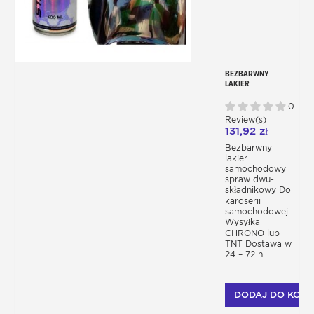
BEZBARWNY
LAKIER
PROFESJONALNY W
AEROZOLU UHS
0
290ML 2C
Review(s)
131,92 zł
Bezbarwny
lakier
samochodowy
spraw dwu-
składnikowy Do
karoserii
samochodowej
Wysyłka
CHRONO lub
TNT Dostawa w
24 – 72 h
DODAJ DO KOSZ