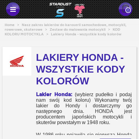
0
Home
>
Nasz zakres lakierów do karoserii samochedowe, motocykli,
rowerowe, skuterowe
>
Zestaw do malowania motocykli
>
KOD
KOLORU MOTOCYKLA
>
Lakiery Honda - wszystkie kody kolorów
LAKIERY HONDA -
WSZYSTKIE KODY
KOLORÓW
Lakier Honda:
(wybierz pudełko i podaj
nam swój kod koloru) Wykonamy twój
lakier do Hondy i dostarczymy go
następnego dnia. HONDA jest
producentem japońskich motocykli i
skuterów powstałym w 1948 roku.
W 1986 roku pojawiła się pierwsza Honda