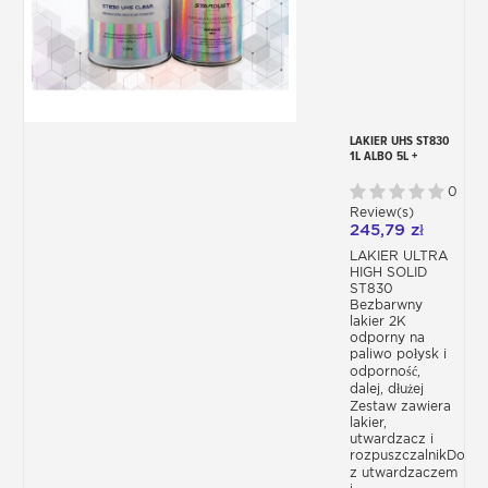
LAKIER UHS ST830
1L ALBO 5L +
UTWARDZACZ +
ROZPUSZCZALNIK
0
Review(s)
245,79 zł
LAKIER ULTRA
HIGH SOLID
ST830
Bezbarwny
lakier 2K
odporny na
paliwo połysk i
odporność,
dalej, dłużej
Zestaw zawiera
lakier,
utwardzacz i
rozpuszczalnikDostę
z utwardzaczem