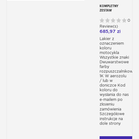
KOMPLETNY
ZESTAW
MOTOCYKLOWY -
KOLOR
0
PRODUCENTA
Review(s)
685,97 zł
Lakier z
oznaczeniem
koloru
motocykla
Wszystkie znaki
Dwuwarstwowe
farby
rozpuszczalnikowe
1K W aerozolu
/ lub w
doniczce Kod
koloru do
wysłania do nas
e-mailem po
złożeniu
zamówienia
Szczegółowe
instrukcje na
dole strony