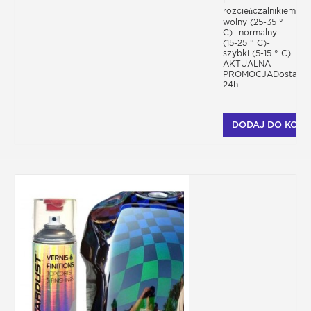
i
rozcieńczalnikiem-
wolny (25-35 °
C)- normalny
(15-25 ° C)-
szybki (5-15 ° C)
AKTUALNA
PROMOCJADostawa
24h
DODAJ DO KOSZ