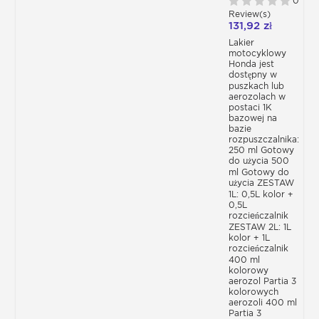
0
HONDA
Review(s)
ROZPUSZCZALNIKIEM
Lakier Honda, warstwa
131,92 zł
LAKIERÓW
BAZOWYCH
Lakier
bazowa i bezbarwny
motocyklowy
Honda jest
dostępny w
lakier
puszkach lub
aerozolach w
rozpuszczalnikowy
postaci 1K
bazowej na
bazie
W tej kategorii znajdziesz wszystkie
rozpuszczalnika:
250 ml Gotowy
potrzebne produkty do malowania karoserii
do użycia 500
twojego modelu motocykla, zgodnie z
ml Gotowy do
kodem koloru.
użycia ZESTAW
Do uzyskania idealnie polakierowanej
1L: 0,5L kolor +
0,5L
karoserii motocykla będziesz potrzebować :
rozcieńczalnik
- Lakier na bazie bezbarwnego lakieru
ZESTAW 2L: 1L
rozpuszczalnikowego dostępny w
kolor + 1L
zestawach lub w puszce i aerozolu
rozcieńczalnik
- Specjalny podkład do karoserii
400 ml
motocyklowej
kolorowy
aerozol Partia 3
- Kompletny zestaw do lakierowania
kolorowych
motocykla zawierający szybki podkład do
aerozoli 400 ml
karoserii, lakier + rozcieńczalnik oraz
Partia 3