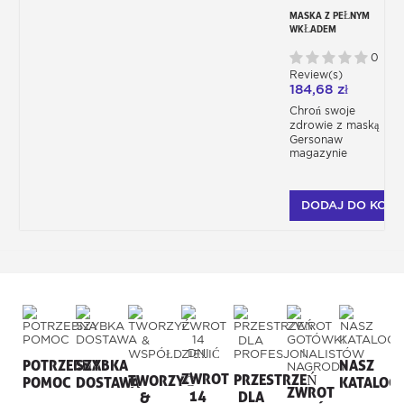
MASKA Z PEŁNYM
WKŁADEM
WIELOKROTNEGO
UŻYTKU
0
Review(s)
184,68 zł
Chroń swoje
zdrowie z maską
Gersonaw
magazynie
DODAJ DO KOSZ
POTRZEBNA
SZYBKA
NASZ
ZWROT
PRZESTRZEŃ
TWORZYĆ
POMOC
DOSTAWA
KATALOG
ZWROT
14
DLA
&