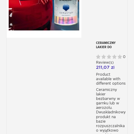
CERAMICZNY
LAKIER DO
KAROSERII
CERASTAR X
0
ST8900X
Review(s)
211,07 zł
Product
available with
different options
Ceramiczny
lakier
bezbarwny w
garnku lub w
aerozolu.
Dwuskładnikowy
produkt na
bazie
rozpuszczalnika
o wyjątkowo