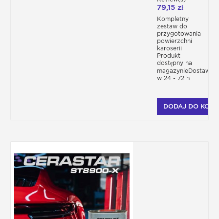
79,15 zł
Kompletny
zestaw do
przygotowania
powierzchni
karoserii
Produkt
dostępny na
magazynieDostawa
w 24 - 72 h
DODAJ DO KOSZ