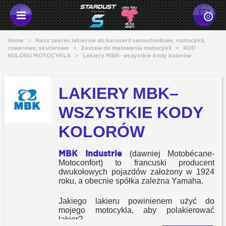
0
Home
>
Nasz zakres lakierów do karoserii samochedowe, motocykli,
rowerowe, skuterowe
>
Zestaw do malowania motocykli
>
KOD
KOLORU MOTOCYKLA
>
Lakiery MBK– wszystkie kody kolorów
LAKIERY MBK–
WSZYSTKIE KODY
KOLORÓW
MBK Industrie
(dawniej Motobécane-
Motoconfort) to francuski producent
dwukołowych pojazdów założony w 1924
roku, a obecnie spółka zależna Yamaha.
Jakiego lakieru powinienem użyć do
mojego motocykla, aby polakierować
lakier?