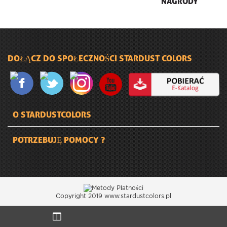
NAGRODY
DOŁĄCZ DO SPOŁECZNOŚCI STARDUST COLORS
O STARDUSTCOLORS
POTRZEBUJĘ POMOCY ?
Copyright 2019 www.stardustcolors.pl