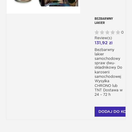
BEZBARWNY
LAKIER
PROFESJONALNY W
AEROZOLU UHS
0
290ML 2C
Review(s)
131,92 zł
Bezbarwny
lakier
samochodowy
spraw dwu-
składnikowy Do
karoserii
samochodowej
Wysyłka
CHRONO lub
TNT Dostawa w
24 – 72 h
DODAJ DO KOSZ