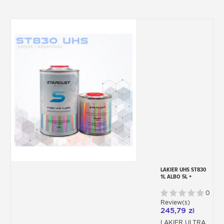
LAKIER UHS ST830
1L ALBO 5L +
UTWARDZACZ +
ROZPUSZCZALNIK
0
Review(s)
245,79 zł
LAKIER ULTRA