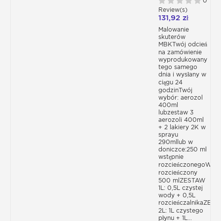
0
ROZPUSZCZALNIKIEM
Review(s)
LAKIERÓW
131,92 zł
Do uzyskania idealnie polakierowanej
BAZOWYCH
karoserii motocykla będziesz potrzebować :
Malowanie
skuterów
- Lakier na bazie bezbarwnego lakieru
MBKTwój odcień
rozpuszczalnikowego dostępny w
na zamówienie
zestawach lub w puszce i aerozolu
wyprodukowany
tego samego
- Specjalny podkład do karoserii
dnia i wysłany w
motocyklowej
ciągu 24
- Kompletny zestaw do lakierowania
godzinTwój
motocykla zawierający szybki podkład do
wybór: aerozol
karoserii, lakier + rozcieńczalnik oraz
400ml
lubzestaw 3
bezbarwny lakier
aerozoli 400ml
+ 2 lakiery 2K w
Kategoria zawiera również produkty
sprayu
290mllub w
pomocnicze do przygotowania i
doniczce:250 ml
lakierowania powierzchni takie jak
wstępnie
- Ceramiczny lakier samochodowy
rozcieńczonegoWstę
rozcieńczony
- Bezbarwny lakier Ultra Hig Solid BS830
500 mlZESTAW
- Bezbarwny lakier w aerozolu
1L: 0,5L czystej
- Pistolet natryskowy 1,4mm
wody + 0,5L
rozcieńczalnikaZES
- zestaw do przygotowania karoserii
2L: 1L czystego
(odtłuszczacz, zestaw arkuszy ściernych,
płynu + 1L...