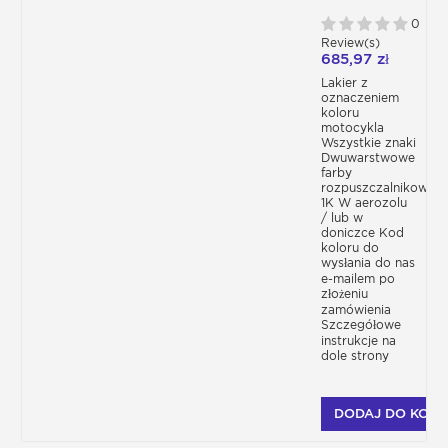
MOTOCYKLOWY -
KOLOR
0
PRODUCENTA
Review(s)
685,97 zł
Lakier z
oznaczeniem
koloru
motocykla
Wszystkie znaki
Dwuwarstwowe
farby
rozpuszczalnikowe
1K W aerozolu
/ lub w
doniczce Kod
koloru do
wysłania do nas
e-mailem po
złożeniu
zamówienia
Szczegółowe
instrukcje na
dole strony
DODAJ DO KOSZ