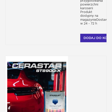
przygotowania
powierzchni
karoserii
Produkt
dostępny na
magazynieDostawa
w 24 - 72 h
DODAJ DO KOSZ