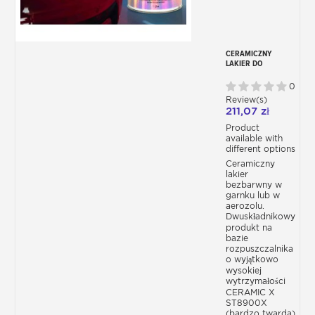
CERAMICZNY
LAKIER DO
KAROSERII
CERASTAR X
0
ST8900X
Review(s)
211,07 zł
Product
available with
different options
Ceramiczny
lakier
bezbarwny w
garnku lub w
aerozolu.
Dwuskładnikowy
produkt na
bazie
rozpuszczalnika
o wyjątkowo
wysokiej
wytrzymałości
CERAMIC X
ST8900X
(bardzo twarda)