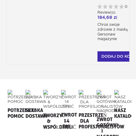
WIELOKROTNEGO
UŻYTKU
0
Review(s)
184,68 zł
Chroń swoje
zdrowie z maską
Gersonaw
magazynie
DODAJ DO KOSZ
POTRZEBNA
SZYBKA
NASZ
ZWROT
PRZESTRZEŃ
TWORZYĆ
POMOC
DOSTAWA
KATALOG
ZWROT
14
DLA
&
GOTÓWKI
DNI
PROFESJONALISTÓW
WSPÓŁDZIELIĆ
I