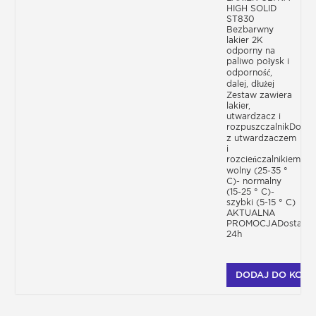
HIGH SOLID
ST830
Bezbarwny
lakier 2K
odporny na
paliwo połysk i
odporność,
dalej, dłużej
Zestaw zawiera
lakier,
utwardzacz i
rozpuszczalnikDostę
z utwardzaczem
i
rozcieńczalnikiem-
wolny (25-35 °
C)- normalny
(15-25 ° C)-
szybki (5-15 ° C)
AKTUALNA
PROMOCJADostawa
24h
DODAJ DO KOSZ