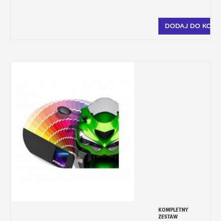
gąbki ścierne, rozcieńczalnik)
Jak zamówić lakier ?
DODAJ DO KOSZ
1- Wybierz opakowanie i złóż zamówienie.
2- Po złożeniu zamówienia, podaj kod
koloru pocztą elektroniczną.
W przypadku pytań dotyczących kodu
koloru napisz do nas na adres
colorimetrie@stardustcolors.com.
KOMPLETNY
ZESTAW