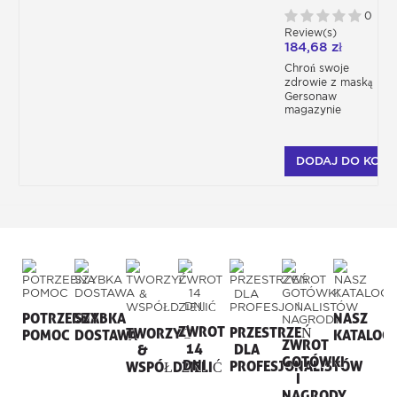
WIELOKROTNEGO
UŻYTKU
0
Review(s)
184,68 zł
Chroń swoje
zdrowie z maską
Gersonaw
magazynie
DODAJ DO KOSZ
POTRZEBNA
SZYBKA
NASZ
ZWROT
PRZESTRZEŃ
TWORZYĆ
POMOC
DOSTAWA
KATALOG
ZWROT
14
DLA
&
GOTÓWKI
DNI
PROFESJONALISTÓW
WSPÓŁDZIELIĆ
I
NAGRODY