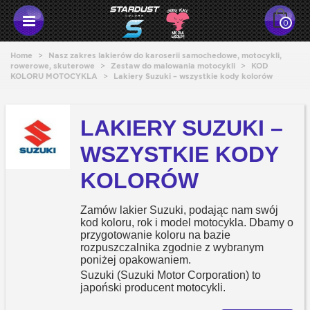
0
Home
>
Nasz zakres lakierów do karoserii samochedowe, motocykli,
rowerowe, skuterowe
>
Zestaw do malowania motocykli
>
KOD
KOLORU MOTOCYKLA
>
Lakiery Suzuki – wszystkie kody kolorów
LAKIERY SUZUKI –
WSZYSTKIE KODY
KOLORÓW
Zamów lakier Suzuki, podając nam swój
kod koloru, rok i model motocykla. Dbamy o
przygotowanie koloru na bazie
rozpuszczalnika zgodnie z wybranym
poniżej opakowaniem.
Suzuki (Suzuki Motor Corporation) to
japoński producent motocykli.