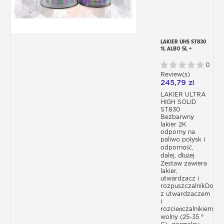
LAKIER UHS ST830
1L ALBO 5L +
UTWARDZACZ +
ROZPUSZCZALNIK
0
Review(s)
245,79 zł
LAKIER ULTRA
HIGH SOLID
ST830
Bezbarwny
lakier 2K
odporny na
paliwo połysk i
odporność,
dalej, dłużej
Zestaw zawiera
lakier,
utwardzacz i
rozpuszczalnikDostę
z utwardzaczem
i
rozcieńczalnikiem-
wolny (25-35 °