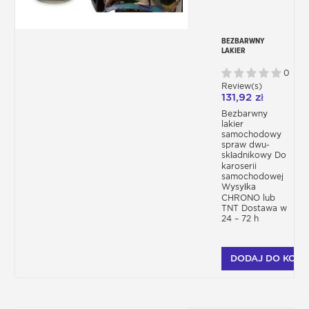
BEZBARWNY
LAKIER
PROFESJONALNY W
AEROZOLU UHS
0
290ML 2C
Review(s)
131,92 zł
Bezbarwny
lakier
samochodowy
spraw dwu-
składnikowy Do
karoserii
samochodowej
Wysyłka
CHRONO lub
TNT Dostawa w
24 – 72 h
DODAJ DO KOSZ