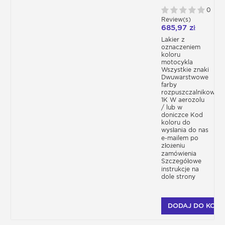
MOTOCYKLOWY -
KOLOR
0
PRODUCENTA
Review(s)
685,97 zł
Lakier z
oznaczeniem
koloru
motocykla
Wszystkie znaki
Dwuwarstwowe
farby
rozpuszczalnikowe
1K W aerozolu
/ lub w
doniczce Kod
koloru do
wysłania do nas
e-mailem po
złożeniu
zamówienia
Szczegółowe
instrukcje na
dole strony
DODAJ DO KOSZ