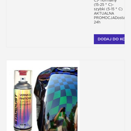
C)- normalny
(15-25 ° C)-
szybki (5-15 ° C)
AKTUALNA
PROMOCJADostawa
24h
DODAJ DO KOSZ