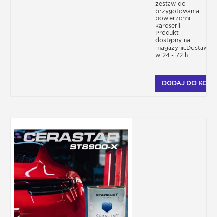
zestaw do
przygotowania
powierzchni
karoserii
Produkt
dostępny na
magazynieDostawa
w 24 - 72 h
DODAJ DO KOSZ