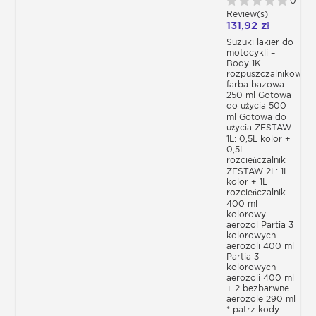
0
SUZUKI
W tej kategorii znajdziesz wszystkie
Review(s)
ROZPUSZCZALNIKIEM
potrzebne produkty do malowania karoserii
131,92 zł
LAKIERÓW
twojego modelu motocykla, zgodnie z
BAZOWYCH
Suzuki lakier do
kodem koloru.
motocykli –
Body 1K
rozpuszczalnikowa
Do uzyskania idealnie polakierowanej
farba bazowa
karoserii motocykla będziesz potrzebować :
250 ml Gotowa
- Lakier na bazie bezbarwnego lakieru
do użycia 500
rozpuszczalnikowego dostępny w
ml Gotowa do
użycia ZESTAW
zestawach lub w puszce i aerozolu
1L: 0,5L kolor +
- Specjalny podkład do karoserii
0,5L
motocyklowej
rozcieńczalnik
ZESTAW 2L: 1L
- Kompletny zestaw do lakierowania
kolor + 1L
motocykla zawierający szybki podkład do
rozcieńczalnik
karoserii, lakier + rozcieńczalnik oraz
400 ml
bezbarwny lakier
kolorowy
aerozol Partia 3
kolorowych
Kategoria zawiera również produkty
aerozoli 400 ml
pomocnicze do przygotowania i
Partia 3
lakierowania powierzchni takie jak
kolorowych
aerozoli 400 ml
- Ceramiczny lakier samochodowy
+ 2 bezbarwne
- Bezbarwny lakier Ultra Hig Solid BS830
aerozole 290 ml
* patrz kody...
- Bezbarwny lakier w aerozolu