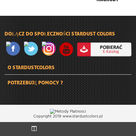
DOŁĄCZ DO SPOŁECZNOŚCI STARDUST COLORS
O STARDUSTCOLORS
POTRZEBUJĘ POMOCY ?
Copyright 2019 www.stardustcolors.pl