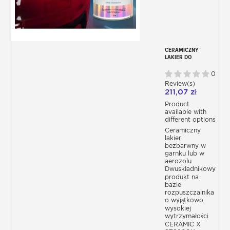
CERAMICZNY
LAKIER DO
KAROSERII
CERASTAR X
0
ST8900X
Review(s)
211,07 zł
Product
available with
different options
Ceramiczny
lakier
bezbarwny w
garnku lub w
aerozolu.
Dwuskładnikowy
produkt na
bazie
rozpuszczalnika
o wyjątkowo
wysokiej
wytrzymałości
CERAMIC X