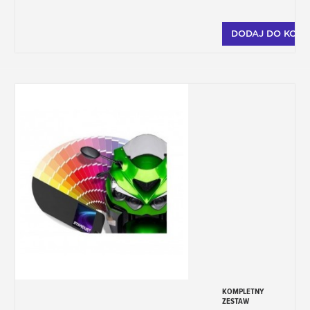
- Pistolet natryskowy 1,4mm
- zestaw do przygotowania karoserii
DODAJ DO KOSZ
(odtłuszczacz, zestaw arkuszy ściernych,
gąbki ścierne, rozcieńczalnik)
Jak zamówić lakier ?
1- Wybierz opakowanie i złóż zamówienie.
2- Po złożeniu zamówienia, podaj kod
koloru pocztą elektroniczną.
W przypadku pytań dotyczących kodu
koloru napisz do nas na adres
colorimetrie@stardustcolors.com.
KOMPLETNY
ZESTAW